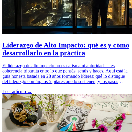
Liderazgo de Alto Impacto: qué es y cómo
desarrollarlo en la práctica
El liderazgo de alto impacto no es carisma ni autoridad — es
coherencia tripartita entre lo que pensás, sentís y haces. Aquí está la
guía honesta basada en 28 años formando líderes: qué lo distingue
del liderazgo común, los 5 pilares que lo sostienen, y los pasos
concretos para desarrollarlo sin caer en motivación vacía.
Leer artículo →