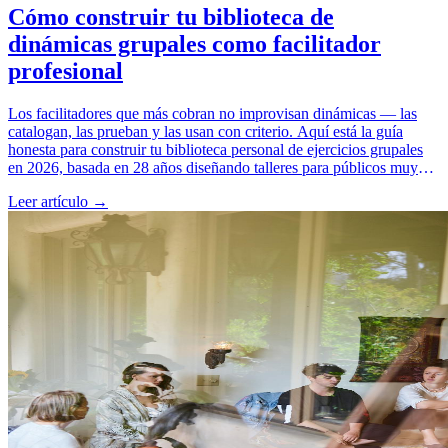
Cómo construir tu biblioteca de
dinámicas grupales como facilitador
profesional
Los facilitadores que más cobran no improvisan dinámicas — las
catalogan, las prueban y las usan con criterio. Aquí está la guía
honesta para construir tu biblioteca personal de ejercicios grupales
en 2026, basada en 28 años diseñando talleres para públicos muy
distintos. Sin reinventar ruedas, sin pagar por información dispersa.
Leer artículo →