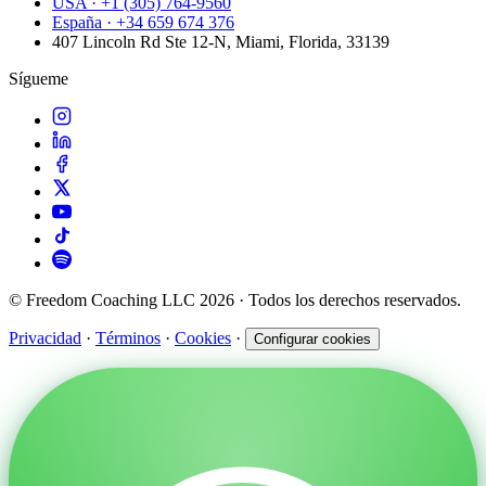
USA · +1 (305) 764-9560
España · +34 659 674 376
407 Lincoln Rd Ste 12-N, Miami, Florida, 33139
Sígueme
© Freedom Coaching LLC 2026 · Todos los derechos reservados.
Privacidad
·
Términos
·
Cookies
·
Configurar cookies