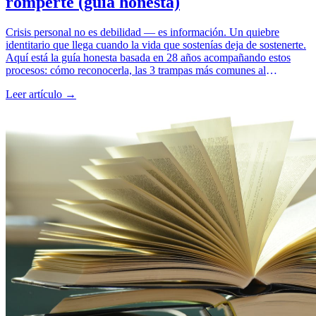
romperte (guía honesta)
Crisis personal no es debilidad — es información. Un quiebre
identitario que llega cuando la vida que sostenías deja de sostenerte.
Aquí está la guía honesta basada en 28 años acompañando estos
procesos: cómo reconocerla, las 3 trampas más comunes al
atravesarla, y los pasos concretos para salir transformado en lugar de
Leer artículo →
atrapado.