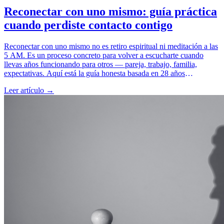
Reconectar con uno mismo: guía práctica
cuando perdiste contacto contigo
Reconectar con uno mismo no es retiro espiritual ni meditación a las
5 AM. Es un proceso concreto para volver a escucharte cuando
llevas años funcionando para otros — pareja, trabajo, familia,
expectativas. Aquí está la guía honesta basada en 28 años
acompañando este proceso: cómo se llega a la desconexión, los
Leer artículo →
síntomas que la confirman, y los 5 pasos concretos para reconstruir
el vínculo contigo.