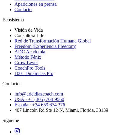
Apariciones en prensa
Contacto
Ecosistema
Visión de Vida
Consultora Life
Red de Transformación Humana Global
Freedom (Experiencia Freedom)
ADC Academia
Método Fénix
Grow Level
CoachPro Tools
1001 Dinámicas Pro
Contacto
info@arieldiazcoach.com
USA · +1 (305) 764-9560
España · +34 659 674 376
407 Lincoln Rd Ste 12-N, Miami, Florida, 33139
Sígueme