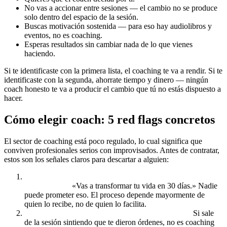
No vas a accionar entre sesiones — el cambio no se produce
solo dentro del espacio de la sesión.
Buscas motivación sostenida — para eso hay audiolibros y
eventos, no es coaching.
Esperas resultados sin cambiar nada de lo que vienes
haciendo.
Si te identificaste con la primera lista, el coaching te va a rendir. Si te
identificaste con la segunda, ahorrate tiempo y dinero — ningún
coach honesto te va a producir el cambio que tú no estás dispuesto a
hacer.
Cómo elegir coach: 5 red flags concretos
El sector de coaching está poco regulado, lo cual significa que
conviven profesionales serios con improvisados. Antes de contratar,
estos son los señales claros para descartar a alguien:
Te promete resultados específicos en un tiempo
determinado.
«Vas a transformar tu vida en 30 días.» Nadie
puede prometer eso. El proceso depende mayormente de
quien lo recibe, no de quien lo facilita.
Te dice qué hacer en lugar de hacerte preguntas.
Si sale
de la sesión sintiendo que te dieron órdenes, no es coaching