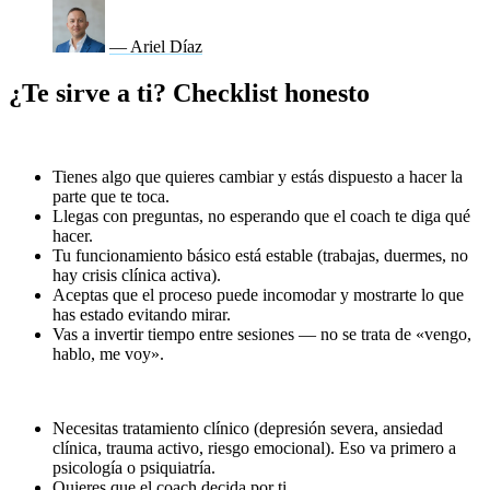
— Ariel Díaz
¿Te sirve a ti? Checklist honesto
El coaching te sirve si:
Tienes algo que quieres cambiar y estás dispuesto a hacer la
parte que te toca.
Llegas con preguntas, no esperando que el coach te diga qué
hacer.
Tu funcionamiento básico está estable (trabajas, duermes, no
hay crisis clínica activa).
Aceptas que el proceso puede incomodar y mostrarte lo que
has estado evitando mirar.
Vas a invertir tiempo entre sesiones — no se trata de «vengo,
hablo, me voy».
El coaching NO te sirve si:
Necesitas tratamiento clínico (depresión severa, ansiedad
clínica, trauma activo, riesgo emocional). Eso va primero a
psicología o psiquiatría.
Quieres que el coach decida por ti.