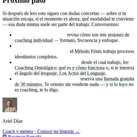
Próximo paso
Si después de leer esto sigues con dudas concretas — sobre si tu
situación encaja, si el momento es ahora, qué modalidad te conviene
— esa duda misma suele ser parte del trabajo. Conversemos:
Si quieres trabajar 1 a 1:
revisa cómo son mis
sesiones de
coaching individual
— formato, frecuencia y enfoque.
Si lo que necesitas es un proceso estructurado de
transformación profunda:
el
Método Fénix
trabaja procesos
identitarios completos.
Para entender mejor el enfoque
desde el cual trabajo, lee
Coaching Ontológico: qué es y cómo funciona
o, si te interesa
el ángulo del lenguaje,
Los Actos del Lenguaje
.
Si prefieres conversar primero:
reserva una
llamada gratuita
de 30 minutos
. Te oriento sin venderte nada — y si lo tuyo no
es coaching, te lo digo.
Ariel Díaz
Coach y mentor · Conoce mi historia →
Reservar llamada