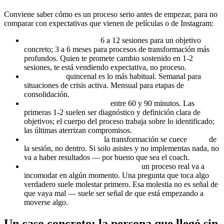
Conviene saber cómo es un proceso serio antes de empezar, para no
comparar con expectativas que vienen de películas o de Instagram:
Duración del proceso:
6 a 12 sesiones para un objetivo
concreto; 3 a 6 meses para procesos de transformación más
profundos. Quien te promete cambio sostenido en 1-2
sesiones, te está vendiendo expectativa, no proceso.
Frecuencia:
quincenal es lo más habitual. Semanal para
situaciones de crisis activa. Mensual para etapas de
consolidación.
Duración de cada sesión:
entre 60 y 90 minutos. Las
primeras 1-2 suelen ser diagnóstico y definición clara de
objetivos; el cuerpo del proceso trabaja sobre lo identificado;
las últimas aterrizan compromisos.
Trabajo entre sesiones:
la transformación se cuece
fuera
de
la sesión, no dentro. Si solo asistes y no implementas nada, no
va a haber resultados — por bueno que sea el coach.
Honestidad sobre la incomodidad:
un proceso real va a
incomodar en algún momento. Una pregunta que toca algo
verdadero suele molestar primero. Esa molestia no es señal de
que vaya mal — suele ser señal de que está empezando a
moverse algo.
Un caso concreto: la persona que llegó sin