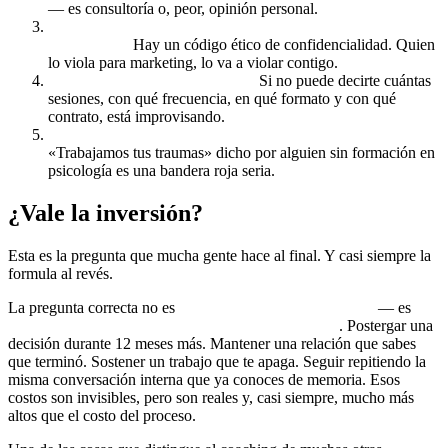
— es consultoría o, peor, opinión personal.
Usa testimonios públicos detallados con datos de clientes
nombrados.
Hay un código ético de confidencialidad. Quien
lo viola para marketing, lo va a violar contigo.
No explica claro cómo trabaja.
Si no puede decirte cuántas
sesiones, con qué frecuencia, en qué formato y con qué
contrato, está improvisando.
Mezcla coaching con terapia sin formación clínica.
«Trabajamos tus traumas» dicho por alguien sin formación en
psicología es una bandera roja seria.
¿Vale la inversión?
Esta es la pregunta que mucha gente hace al final. Y casi siempre la
formula al revés.
La pregunta correcta no es
«¿cuánto cuesta el proceso?»
— es
«¿cuánto te está costando seguir igual otro año?»
. Postergar una
decisión durante 12 meses más. Mantener una relación que sabes
que terminó. Sostener un trabajo que te apaga. Seguir repitiendo la
misma conversación interna que ya conoces de memoria. Esos
costos son invisibles, pero son reales y, casi siempre, mucho más
altos que el costo del proceso.