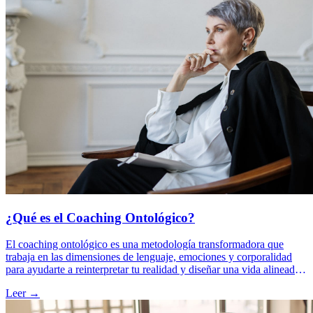
¿Qué es el Coaching Ontológico?
El coaching ontológico es una metodología transformadora que
trabaja en las dimensiones de lenguaje, emociones y corporalidad
para ayudarte a reinterpretar tu realidad y diseñar una vida alineada
con tu propósito. Este enfoque no solo cambia lo que haces, sino
Leer →
quién eres mientras lo haces.