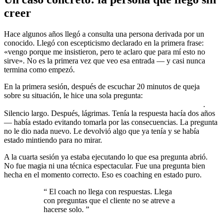
creer
Hace algunos años llegó a consulta una persona derivada por un
conocido. Llegó con escepticismo declarado en la primera frase:
«vengo porque me insistieron, pero te aclaro que para mí esto no
sirve». No es la primera vez que veo esa entrada — y casi nunca
termina como empezó.
En la primera sesión, después de escuchar 20 minutos de queja
sobre su situación, le hice una sola pregunta:
«¿Qué decisión estás
postergando porque ya conoces la respuesta y no te gusta?»
.
Silencio largo. Después, lágrimas. Tenía la respuesta hacía dos años
— había estado evitando tomarla por las consecuencias. La pregunta
no le dio nada nuevo. Le devolvió algo que ya tenía y se había
estado mintiendo para no mirar.
A la cuarta sesión ya estaba ejecutando lo que esa pregunta abrió.
No fue magia ni una técnica espectacular. Fue una pregunta bien
hecha en el momento correcto. Eso es coaching en estado puro.
“
El coach no llega con respuestas. Llega
con preguntas que el cliente no se atreve a
hacerse solo.
”