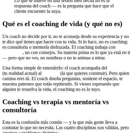
Lo que se mueve en una sesión bien hecha no es la
respuesta del coach — es la pregunta que hace que el
cliente encuentre la suya.
Qué es el coaching de vida (y qué no es)
Un coach no decide por ti, no te aconseja desde su experiencia y no
te dice qué tienes que hacer con tu vida. Si lo hace, no es coaching:
es consultoría o mentoría disfrazada. El coaching trabaja con
preguntas
, no con consejos. Su materia prima es lo que ya está en ti
— pero que no ves, no nombras o no te animas a mirar.
Una forma simple de entenderlo: el coach acompaña del
punto A
(tu realidad actual) al
punto B
(la que quieres construir). Pero quien
camina eres tú. El coach diseña preguntas, sostiene el espacio, te
muestra patrones que estás repitiendo. Si vienes esperando que
alguien te resuelva la vida, el coaching no es lo tuyo.
Coaching vs terapia vs mentoría vs
consultoría
Esta es la confusión más común — y la que más gente lleva a
contratar lo que no necesita. Las cuatro disciplinas son válidas, pero
apuntan a problemas distintos: