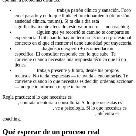
Terapia / psicología:
trabaja patrón clínico y sanación. Foco
en el pasado y en lo que limita el funcionamiento (depresión,
ansiedad clínica, trauma). Si tu día a día está
significativamente afectado, esto va primero — no coaching.
Mentoría:
alguien que ya recorrió tu camino te comparte su
experiencia. Útil cuando hay un terreno técnico o profesional
concreto en el que el mentor sí tiene autoridad por trayectoria.
Consultoría:
diagnóstico experto + recomendación
específica. El consultor responde con lo que sabe. Te
conviene cuando necesitas una respuesta técnica que tú no
tienes.
Coaching:
trabaja presente y futuro, desde tus propios
recursos. No te da respuestas — te ayuda a encontrarlas. Te
conviene cuando lo que necesitas es decidir, ordenar, accionar
— no que te informen ni que te traten.
Regla práctica: si lo que necesitas es
información o consejo
experto
, contrata mentoría o consultoría. Si lo que necesitas es
tratar un síntoma clínico
, ve a psicología. Si lo que necesitas es
decidir, ordenar tu vida o ejecutar un cambio
, ahí entra el
coaching.
Qué esperar de un proceso real