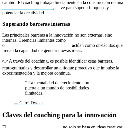
cambio. El coaching trabaja directamente en la construcción de una
mentalidad de crecimiento
, clave para superar bloqueos y
potenciar la creatividad.
Superando barreras internas
Las principales barreras a la innovación no son externas, sino
internas. Creencias limitantes como
«esto siempre se ha hecho así»
o
«no soy lo suficientemente creativo»
actúan como obstáculos que
frenan la capacidad de generar nuevas ideas.
👉 A través del coaching, es posible identificar estas barreras,
reprogramarlas y desarrollar un enfoque proactivo que impulse la
experimentación y la mejora continua.
“
La mentalidad de crecimiento abre la
puerta a un mundo de posibilidades
ilimitadas.
”
— Carol Dweck
Claves del coaching para la innovación
El
coaching para la innovación
no solo se basa en ideas creativas,