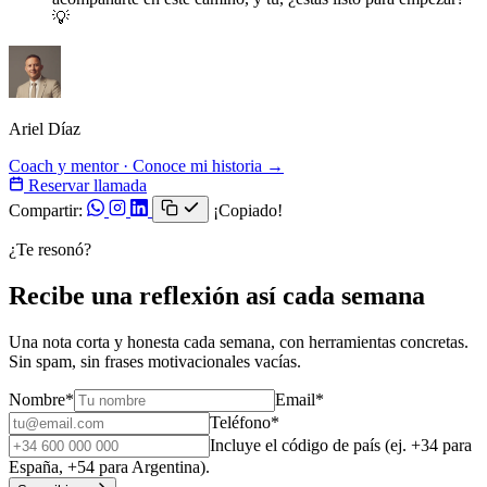
💡
Ariel Díaz
Coach y mentor · Conoce mi historia →
Reservar llamada
Compartir:
¡Copiado!
¿Te resonó?
Recibe una reflexión así cada semana
Una nota corta y honesta cada semana, con herramientas concretas.
Sin spam, sin frases motivacionales vacías.
Nombre
*
Email
*
Teléfono
*
Incluye el código de país (ej. +34 para
España, +54 para Argentina).