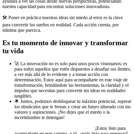
ayudará a ver las cosas desde nuevas perspectivas, potenciando
nuestra capacidad para encontrar soluciones innovadoras.
🛠️ Poner en práctica nuestras ideas sin miedo al error es la clave
para convertir los sueños en realidad. Cada acción cuenta, por
mínima que parezca.
Es tu momento de innovar y transformar
tu vida
🚀 La innovación no es solo para unos pocos visionarios; es
para todos aquellos que estén dispuestos a desafiar sus límites,
a ver más allá de lo evidente y a tomar acción con
determinación. Estoy aquí para acompañarte en este viaje de
transformación, brindándote las herramientas, la claridad y el
impulso que necesitas para convertir tus ideas en realidades
tangibles.
🌟 Juntos, podemos desbloquear tu máximo potencial, superar
los obstáculos que te frenan y crear un futuro alineado con tus
valores y aspiraciones. ¡No dejes que el miedo o la
incertidumbre te detengan!
Es el momento de innovar, de
reinventarte y de dar el primer paso hacia una vida más
creativa, audaz y llena de posibilidades.
¡Estoy listo para
acompañarte en este camino, y tú, ¿estás listo para empezar?