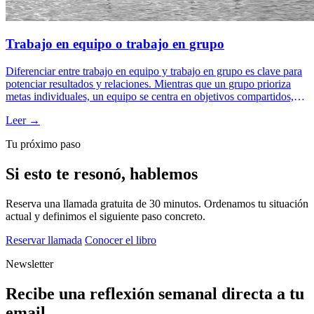
Trabajo en equipo o trabajo en grupo
Diferenciar entre trabajo en equipo y trabajo en grupo es clave para
potenciar resultados y relaciones. Mientras que un grupo prioriza
metas individuales, un equipo se centra en objetivos compartidos,
roles definidos y sinergia. Aprende cómo convertir un grupo en un
Leer →
equipo y transformar el impacto colectivo.
Tu próximo paso
Si esto te resonó, hablemos
Reserva una llamada gratuita de 30 minutos. Ordenamos tu situación
actual y definimos el siguiente paso concreto.
Reservar llamada
Conocer el libro
Newsletter
Recibe una reflexión semanal directa a tu
email