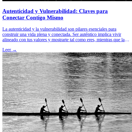
Autenticidad y Vulnerabilidad: Claves para
Conectar Contigo Mismo
La autenticidad y la vulnerabilidad son pilares esenciales para
construir una vida plena y conectada. Ser auténtico implica vivir
alineado con tus valores y mostrarte tal como eres, mientras que la
vulnerabilidad fomenta relaciones más profundas al aceptar y
Leer →
compartir tus emociones. Ambas cualidades no son signos de
debilidad, sino de coraje y humanidad.