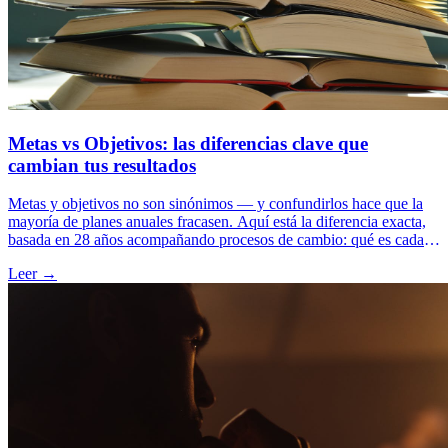
Metas vs Objetivos: las diferencias clave que
cambian tus resultados
Metas y objetivos no son sinónimos — y confundirlos hace que la
mayoría de planes anuales fracasen. Aquí está la diferencia exacta,
basada en 28 años acompañando procesos de cambio: qué es cada
uno, cuándo usar cada cual, y los 6 errores típicos al formularlos.
Leer →
Con ejemplos concretos para vida personal y profesional.