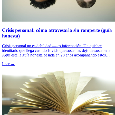
Crisis personal: cómo atravesarla sin romperte (guía
honesta)
Crisis personal no es debilidad — es información. Un quiebre
identitario que llega cuando la vida que sostenías deja de sostenerte.
Aquí está la guía honesta basada en 28 años acompañando estos
procesos: cómo reconocerla, las 3 trampas más comunes al
Leer →
atravesarla, y los pasos concretos para salir transformado en lugar de
atrapado.