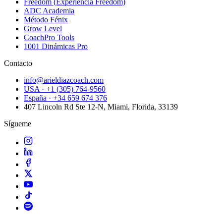
Freedom (Experiencia Freedom)
ADC Academia
Método Fénix
Grow Level
CoachPro Tools
1001 Dinámicas Pro
Contacto
info@arieldiazcoach.com
USA · +1 (305) 764-9560
España · +34 659 674 376
407 Lincoln Rd Ste 12-N, Miami, Florida, 33139
Sígueme