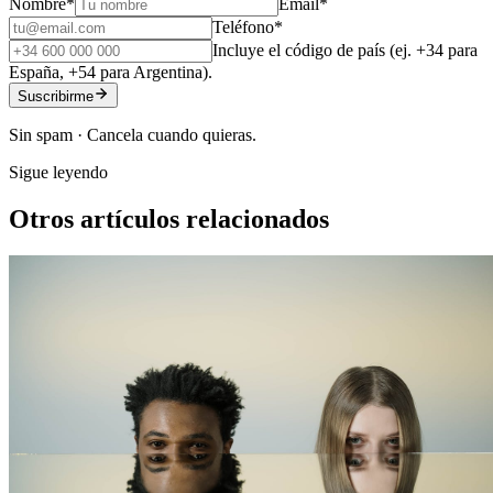
Nombre
*
Email
*
Teléfono
*
Incluye el código de país (ej. +34 para
España, +54 para Argentina).
Suscribirme
Sin spam · Cancela cuando quieras.
Sigue leyendo
Otros artículos relacionados