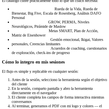
El catálogo cubre prácticamente todo lo que un coach necesita:
Diagnóstico y evaluación:
Rueda de la Vida, Rueda de
Bienestar, Big Five, Escala de Rosenberg, Análisis DAFO
Personal
Modelos de coaching:
GROW, PERMA, Niveles
Neurológicos, Pirámide de Maslow
Metas y planificación:
Metas SMART, Plan de Acción,
Matriz de Eisenhower
Inteligencia emocional:
Gestión emocional, Ikigai, Valores
personales, Creencias limitantes
Sesiones y seguimiento:
Acuerdos de coaching, cuestionarios
de exploración, check-ins de progreso
Cómo lo integro en mis sesiones
El flujo es simple y replicable en cualquier sesión:
Antes de la sesión, selecciono la herramienta según el objetivo
del cliente
En la sesión, comparto pantalla y abro la herramienta
directamente en el navegador
El cliente completa los campos de forma interactiva mientras
conversamos
Al terminar, generamos el PDF con mi logo y colores — el