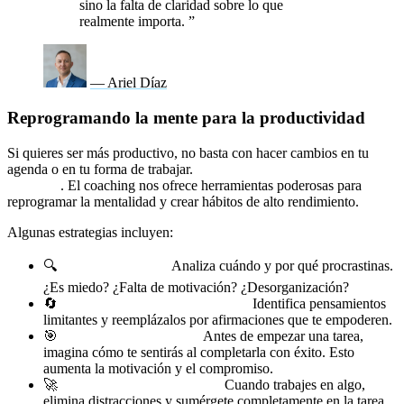
sino la falta de claridad sobre lo que
realmente importa.
”
— Ariel Díaz
Reprogramando la mente para la productividad
Si quieres ser más productivo, no basta con hacer cambios en tu
agenda o en tu forma de trabajar.
El verdadero cambio empieza en
tu mente
. El coaching nos ofrece herramientas poderosas para
reprogramar la mentalidad y crear hábitos de alto rendimiento.
Algunas estrategias incluyen:
🔍
Autoobservación:
Analiza cuándo y por qué procrastinas.
¿Es miedo? ¿Falta de motivación? ¿Desorganización?
🔄
Reestructuración de creencias:
Identifica pensamientos
limitantes y reemplázalos por afirmaciones que te empoderen.
🎯
Visualización del éxito:
Antes de empezar una tarea,
imagina cómo te sentirás al completarla con éxito. Esto
aumenta la motivación y el compromiso.
🚀
Práctica del enfoque total:
Cuando trabajes en algo,
elimina distracciones y sumérgete completamente en la tarea.