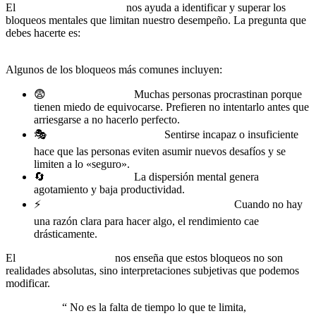
El
coaching en el trabajo
nos ayuda a identificar y superar los
bloqueos mentales que limitan nuestro desempeño. La pregunta que
debes hacerte es:
¿qué creencias están saboteando tu
productividad?
Algunos de los bloqueos más comunes incluyen:
😨
Miedo al fracaso:
Muchas personas procrastinan porque
tienen miedo de equivocarse. Prefieren no intentarlo antes que
arriesgarse a no hacerlo perfecto.
🎭
Síndrome del impostor:
Sentirse incapaz o insuficiente
hace que las personas eviten asumir nuevos desafíos y se
limiten a lo «seguro».
🔄
Falta de enfoque:
La dispersión mental genera
agotamiento y baja productividad.
⚡
Desmotivación y ausencia de propósito:
Cuando no hay
una razón clara para hacer algo, el rendimiento cae
drásticamente.
El
coaching ontológico
nos enseña que estos bloqueos no son
realidades absolutas, sino interpretaciones subjetivas que podemos
modificar.
“
No es la falta de tiempo lo que te limita,