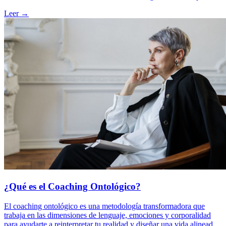
transformar el miedo en acción, desarrollar liderazgo innovador y
Leer →
crear soluciones disruptivas alineadas con valores y propósito.
¿Qué es el Coaching Ontológico?
El coaching ontológico es una metodología transformadora que
trabaja en las dimensiones de lenguaje, emociones y corporalidad
para ayudarte a reinterpretar tu realidad y diseñar una vida alineada