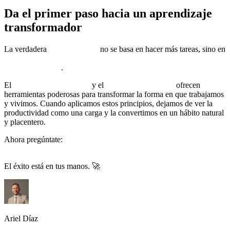
Da el primer paso hacia un aprendizaje
transformador
La verdadera
productividad
no se basa en hacer más tareas, sino en
alinear cada acción con un propósito claro y una mentalidad de
alto rendimiento
.
El
coaching en el trabajo
y el
coaching ontológico
ofrecen
herramientas poderosas para transformar la forma en que trabajamos
y vivimos. Cuando aplicamos estos principios, dejamos de ver la
productividad como una carga y la convertimos en un hábito natural
y placentero.
Ahora pregúntate:
¿Qué es lo primero que vas a cambiar en tu
rutina para aumentar tu productividad?
El éxito está en tus manos. 🚀
Ariel Díaz