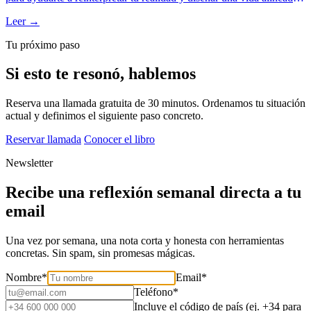
con tu propósito. Este enfoque no solo cambia lo que haces, sino
Leer →
quién eres mientras lo haces.
Tu próximo paso
Si esto te resonó, hablemos
Reserva una llamada gratuita de 30 minutos. Ordenamos tu situación
actual y definimos el siguiente paso concreto.
Reservar llamada
Conocer el libro
Newsletter
Recibe una reflexión semanal directa a tu
email
Una vez por semana, una nota corta y honesta con herramientas
concretas. Sin spam, sin promesas mágicas.
Nombre
*
Email
*
Teléfono
*
Incluye el código de país (ej. +34 para