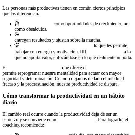
Las personas más productivas tienen en común ciertos principios
que las diferencian:
🚧
Ven los desafíos
como oportunidades de crecimiento, no
como obstáculos.
🎯
No pierden tiempo en perfeccionismo innecesario;
entregan resultados y ajustan sobre la marcha.
💡
Tienen claridad sobre su propósito,
lo que les permite
trabajar con energía y motivación. 🙅‍♂️
Saben decir «no»
a lo
que no aporta valor, enfocándose en lo que realmente importa.
El
empoderamiento personal
que ofrece el
coaching ontológico
permite reprogramar nuestra mentalidad para actuar con mayor
seguridad y determinación. Cuando dejamos de lado el miedo al
fracaso y la procrastinación, nuestra productividad se dispara.
Cómo transformar la productividad en un hábito
diario
El cambio real ocurre cuando la productividad deja de ser un
esfuerzo y se convierte en un
hábito automático
. Para lograrlo, el
coaching recomienda: