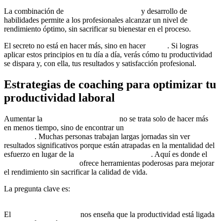
La combinación de
coaching en el trabajo
y desarrollo de
habilidades permite a los profesionales alcanzar un nivel de
rendimiento óptimo, sin sacrificar su bienestar en el proceso.
El secreto no está en hacer más, sino en hacer
mejor
. Si logras
aplicar estos principios en tu día a día, verás cómo tu productividad
se dispara y, con ella, tus resultados y satisfacción profesional.
Estrategias de coaching para optimizar tu
productividad laboral
Aumentar la
productividad laboral
no se trata solo de hacer más
en menos tiempo, sino de encontrar un
equilibrio entre eficiencia y
bienestar
. Muchas personas trabajan largas jornadas sin ver
resultados significativos porque están atrapadas en la mentalidad del
esfuerzo en lugar de la
mentalidad estratégica
. Aquí es donde el
coaching en el trabajo
ofrece herramientas poderosas para mejorar
el rendimiento sin sacrificar la calidad de vida.
La pregunta clave es:
¿estás trabajando de manera productiva o
simplemente estás ocupado?
El
coaching ontológico
nos enseña que la productividad está ligada