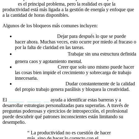
tiempo
es el principal problema, pero la realidad es que la
productividad está más ligada a la gestión de energía y enfoque que
a la cantidad de horas disponibles.
Algunos de los bloqueos más comunes incluyen:
🔥 Procrastinación:
Dejar para después lo que se puede
hacer ahora. Muchas veces, esto ocurre por miedo al fracaso o
por la falta de claridad en las tareas.
⏳ Falta de planificación:
Trabajar sin una estructura definida
genera caos y agotamiento mental.
🤯 Miedo a delegar:
Creer que solo uno mismo puede hacer
las cosas bien impide el crecimiento y sobrecarga de trabajo
innecesaria.
🛑 Autocrítica excesiva:
Dudar constantemente de la calidad
del propio trabajo genera parálisis y bloquea la creatividad.
El
coaching ontológico
ayuda a identificar estas barreras y a
desarrollar estrategias personalizadas para superarlas. A través de
preguntas poderosas y ejercicios de introspección, el profesional
puede descubrir qué patrones inconscientes están limitando su
desempeño.
“
La productividad no es cuestión de hacer
más, sino de hacer lo correcto con el