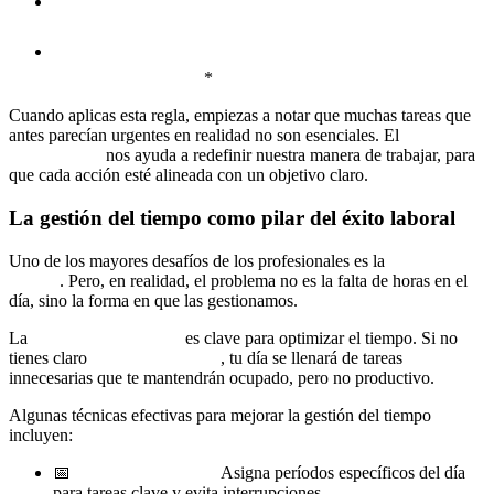
2️⃣
Identifica cuáles generan el mayor impacto en tus
resultados.
3️⃣
Dedica tu energía y enfoque a esas tareas, eliminando o
delegando las demás.
*
Cuando aplicas esta regla, empiezas a notar que muchas tareas que
antes parecían urgentes en realidad no son esenciales. El
coaching
de propósito
nos ayuda a redefinir nuestra manera de trabajar, para
que cada acción esté alineada con un objetivo claro.
La gestión del tiempo como pilar del éxito laboral
Uno de los mayores desafíos de los profesionales es la
falta de
tiempo
. Pero, en realidad, el problema no es la falta de horas en el
día, sino la forma en que las gestionamos.
La
claridad profesional
es clave para optimizar el tiempo. Si no
tienes claro
qué es prioritario
, tu día se llenará de tareas
innecesarias que te mantendrán ocupado, pero no productivo.
Algunas técnicas efectivas para mejorar la gestión del tiempo
incluyen:
📅
Bloques de tiempo:
Asigna períodos específicos del día
para tareas clave y evita interrupciones.