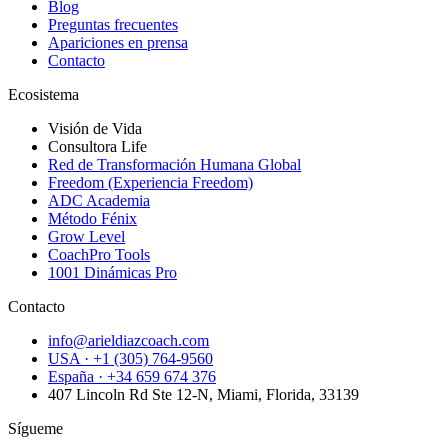
Blog
Preguntas frecuentes
Apariciones en prensa
Contacto
Ecosistema
Visión de Vida
Consultora Life
Red de Transformación Humana Global
Freedom (Experiencia Freedom)
ADC Academia
Método Fénix
Grow Level
CoachPro Tools
1001 Dinámicas Pro
Contacto
info@arieldiazcoach.com
USA · +1 (305) 764-9560
España · +34 659 674 376
407 Lincoln Rd Ste 12-N, Miami, Florida, 33139
Sígueme