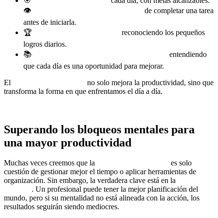
🎯
Definir objetivos claros
cada día, con metas alcanzables.
👁️
Visualizar los resultados positivos
de completar una tarea
antes de iniciarla.
🏆
Recompensar los avances,
reconociendo los pequeños
logros diarios.
📚
Cultivar una mentalidad de aprendizaje,
entendiendo
que cada día es una oportunidad para mejorar.
El
coaching en el trabajo
no solo mejora la productividad, sino que
transforma la forma en que enfrentamos el día a día.
Cuando
aprendes a trabajar con enfoque y propósito, el éxito laboral se
convierte en una consecuencia natural.
Superando los bloqueos mentales para
una mayor productividad
Muchas veces creemos que la
productividad laboral
es solo
cuestión de gestionar mejor el tiempo o aplicar herramientas de
organización. Sin embargo, la verdadera clave está en la
gestión de
la mente
. Un profesional puede tener la mejor planificación del
mundo, pero si su mentalidad no está alineada con la acción, los
resultados seguirán siendo mediocres.