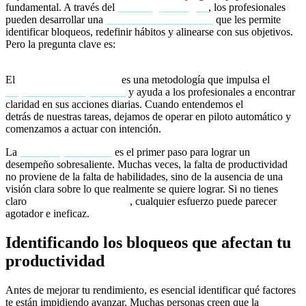
fundamental. A través del
coaching ontológico
, los profesionales
pueden desarrollar una
transformación interna
que les permite
identificar bloqueos, redefinir hábitos y alinearse con sus objetivos.
Pero la pregunta clave es:
¿qué te está impidiendo alcanzar tu
máximo nivel de productividad?
El
coaching de propósito
es una metodología que impulsa el
empoderamiento personal
y ayuda a los profesionales a encontrar
claridad en sus acciones diarias. Cuando entendemos el
por qué
detrás de nuestras tareas, dejamos de operar en piloto automático y
comenzamos a actuar con intención.
La
claridad profesional
es el primer paso para lograr un
desempeño sobresaliente. Muchas veces, la falta de productividad
no proviene de la falta de habilidades, sino de la ausencia de una
visión clara sobre lo que realmente se quiere lograr. Si no tienes
claro
hacia dónde te diriges
, cualquier esfuerzo puede parecer
agotador e ineficaz.
Identificando los bloqueos que afectan tu
productividad
Antes de mejorar tu rendimiento, es esencial identificar qué factores
te están impidiendo avanzar. Muchas personas creen que la
falta de