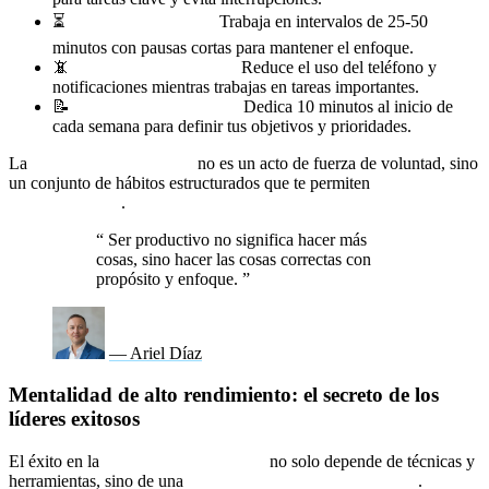
⏳
Técnica Pomodoro:
Trabaja en intervalos de 25-50
minutos con pausas cortas para mantener el enfoque.
📵
Elimina distracciones:
Reduce el uso del teléfono y
notificaciones mientras trabajas en tareas importantes.
📝
Planificación semanal:
Dedica 10 minutos al inicio de
cada semana para definir tus objetivos y prioridades.
La
productividad laboral
no es un acto de fuerza de voluntad, sino
un conjunto de hábitos estructurados que te permiten
hacer más con
menos esfuerzo
.
“
Ser productivo no significa hacer más
cosas, sino hacer las cosas correctas con
propósito y enfoque.
”
— Ariel Díaz
Mentalidad de alto rendimiento: el secreto de los
líderes exitosos
El éxito en la
productividad laboral
no solo depende de técnicas y
herramientas, sino de una
mentalidad de alto rendimiento
.