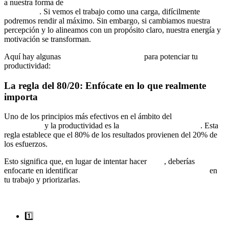
a nuestra forma de
interpretar el tiempo, las tareas y nuestras
emociones
. Si vemos el trabajo como una carga, difícilmente
podremos rendir al máximo. Sin embargo, si cambiamos nuestra
percepción y lo alineamos con un propósito claro, nuestra energía y
motivación se transforman.
Aquí hay algunas
estrategias de coaching
para potenciar tu
productividad:
La regla del 80/20: Enfócate en lo que realmente
importa
Uno de los principios más efectivos en el ámbito del
liderazgo
profesional
y la productividad es la
regla de Pareto o 80/20
. Esta
regla establece que el 80% de los resultados provienen del 20% de
los esfuerzos.
Esto significa que, en lugar de intentar hacer
todo
, deberías
enfocarte en identificar
qué tareas generan el mayor impacto
en
tu trabajo y priorizarlas.
Ejercicio de coaching:
1️⃣
*Haz una lista de todas tus tareas diarias.