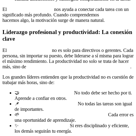
El
coaching de propósito
nos ayuda a conectar cada tarea con un
significado más profundo. Cuando comprendemos
por qué
hacemos algo, la motivación surge de manera natural.
Liderazgo profesional y productividad: La conexión
clave
El
liderazgo profesional
no es solo para directivos o gerentes. Cada
persona, sin importar su puesto, debe liderarse a sí misma para lograr
el máximo rendimiento. La productividad no solo se trata de hacer
más, sino de
tomar decisiones estratégicas que generen impacto
.
Los grandes líderes entienden que la productividad no es cuestión de
trabajar más horas, sino de:
🤝
Delegar inteligentemente:
No todo debe ser hecho por ti.
Aprende a confiar en otros.
📌
Priorizar estratégicamente:
No todas las tareas son igual
de importantes.
🌱
Mantener una mentalidad de crecimiento:
Cada error es
una oportunidad de aprendizaje.
✨
Inspirar con el ejemplo:
Si eres disciplinado y eficiente,
los demás seguirán tu energía.