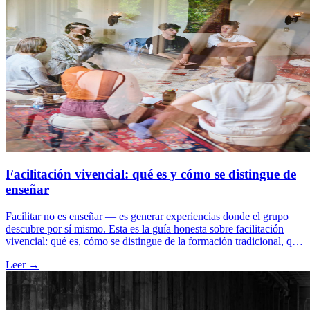
Facilitación vivencial: qué es y cómo se distingue de
enseñar
Facilitar no es enseñar — es generar experiencias donde el grupo
descubre por sí mismo. Esta es la guía honesta sobre facilitación
vivencial: qué es, cómo se distingue de la formación tradicional, qué
hace un facilitador profesional, las 4 competencias que requiere y
Leer →
cómo aprender el oficio.