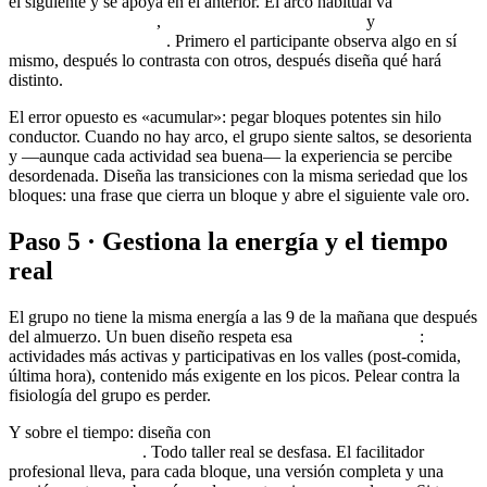
el siguiente y se apoya en el anterior. El arco habitual va
de lo
simple a lo complejo
,
de lo individual a lo grupal
y
de la
conciencia a la acción
. Primero el participante observa algo en sí
mismo, después lo contrasta con otros, después diseña qué hará
distinto.
El error opuesto es «acumular»: pegar bloques potentes sin hilo
conductor. Cuando no hay arco, el grupo siente saltos, se desorienta
y —aunque cada actividad sea buena— la experiencia se percibe
desordenada. Diseña las transiciones con la misma seriedad que los
bloques: una frase que cierra un bloque y abre el siguiente vale oro.
Paso 5 · Gestiona la energía y el tiempo
real
El grupo no tiene la misma energía a las 9 de la mañana que después
del almuerzo. Un buen diseño respeta esa
curva de energía
:
actividades más activas y participativas en los valles (post-comida,
última hora), contenido más exigente en los picos. Pelear contra la
fisiología del grupo es perder.
Y sobre el tiempo: diseña con
tiempos flexibles, no con
cronómetro rígido
. Todo taller real se desfasa. El facilitador
profesional lleva, para cada bloque, una versión completa y una