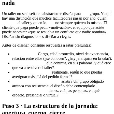
nada
Un taller no se diseña en abstracto: se diseña para
este
grupo. Y aquí
hay una distinción que muchos facilitadores pasan por alto: quien
contrata
el taller y quien lo
vive
no siempre quieren lo mismo. El
cliente que paga puede pedir «motivación»; el equipo que asiste
puede necesitar «que se resuelva un conflicto que nadie nombra».
Diseñar sin diagnóstico es diseñar a ciegas.
Antes de diseñar, consigue respuestas a estas preguntas:
¿Quiénes son?
Cargo, edad promedio, nivel de experiencia,
relación entre ellos (¿se conocen?, ¿hay jerarquías en la sala?).
¿Qué pide el cliente
que contrata, en sus palabras, y qué cree
que va a resolver el taller?
¿Qué necesita el grupo
realmente, según lo que puedas
averiguar más allá del pedido formal?
¿Es voluntario u obligatorio
asistir? Un grupo obligado
arranca con resistencia: el diseño debe contemplarlo.
¿Cuánto tiempo real
tienes, cuántas personas, en qué
espacio, presencial o virtual?
Paso 3 · La estructura de la jornada:
apertura, cuerpo, cierre