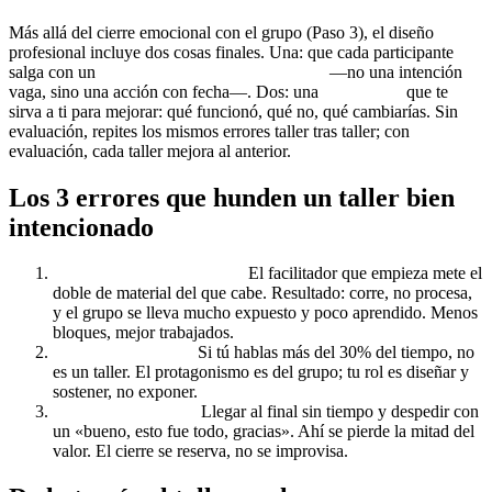
Más allá del cierre emocional con el grupo (Paso 3), el diseño
profesional incluye dos cosas finales. Una: que cada participante
salga con un
compromiso concreto y escrito
—no una intención
vaga, sino una acción con fecha—. Dos: una
evaluación
que te
sirva a ti para mejorar: qué funcionó, qué no, qué cambiarías. Sin
evaluación, repites los mismos errores taller tras taller; con
evaluación, cada taller mejora al anterior.
Los 3 errores que hunden un taller bien
intencionado
Sobrecargar el contenido.
El facilitador que empieza mete el
doble de material del que cabe. Resultado: corre, no procesa,
y el grupo se lleva mucho expuesto y poco aprendido. Menos
bloques, mejor trabajados.
Hablar demasiado.
Si tú hablas más del 30% del tiempo, no
es un taller. El protagonismo es del grupo; tu rol es diseñar y
sostener, no exponer.
Descuidar el cierre.
Llegar al final sin tiempo y despedir con
un «bueno, esto fue todo, gracias». Ahí se pierde la mitad del
valor. El cierre se reserva, no se improvisa.