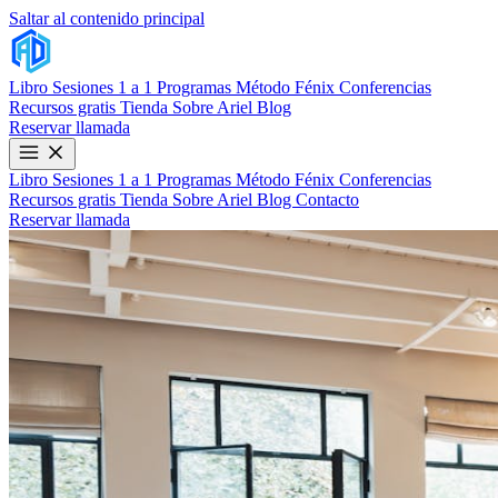
Saltar al contenido principal
Libro
Sesiones 1 a 1
Programas
Método Fénix
Conferencias
Recursos gratis
Tienda
Sobre Ariel
Blog
Reservar llamada
Libro
Sesiones 1 a 1
Programas
Método Fénix
Conferencias
Recursos gratis
Tienda
Sobre Ariel
Blog
Contacto
Reservar llamada