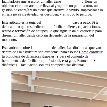
facilitadores que asesoro: un taller tiene
arquitectura
. Tiene un
objetivo claro, un arco que lleva al grupo de un punto a otro, una
gestión de energía y un cierre que aterriza lo vivido. Improvisar eso
en sala no es creatividad: es desorden, y el grupo lo percibe.
Este artículo es la guía del
proceso de diseño
, paso a paso. Si te
dedicas —o quieres dedicarte— a facilitar talleres, capacitaciones,
retiros o formación de equipos, lo que sigue te da el esqueleto para
diseñar un taller desde cero sin depender de la inspiración del
momento.
Este artículo cubre la
estructura
del taller. Las dinámicas que van
dentro de esa estructura son otro tema: para eso lee
Cómo construir
tu biblioteca de dinámicas grupales
. Y para el conjunto de
herramientas del facilitador profesional,
esta guía
. Estructura +
dinámicas + facilitación son tres competencias distintas.