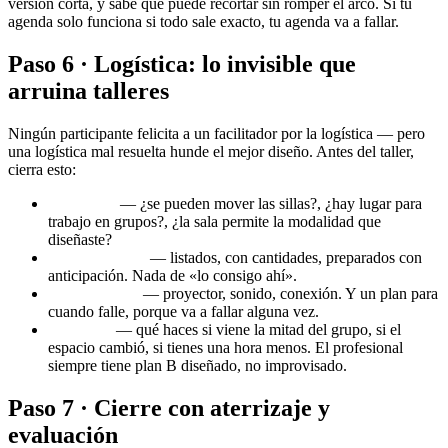
versión corta, y sabe qué puede recortar sin romper el arco. Si tu
agenda solo funciona si todo sale exacto, tu agenda va a fallar.
Paso 6 · Logística: lo invisible que
arruina talleres
Ningún participante felicita a un facilitador por la logística — pero
una logística mal resuelta hunde el mejor diseño. Antes del taller,
cierra esto:
El espacio
— ¿se pueden mover las sillas?, ¿hay lugar para
trabajo en grupos?, ¿la sala permite la modalidad que
diseñaste?
Los materiales
— listados, con cantidades, preparados con
anticipación. Nada de «lo consigo ahí».
La tecnología
— proyector, sonido, conexión. Y un plan para
cuando falle, porque va a fallar alguna vez.
El plan B
— qué haces si viene la mitad del grupo, si el
espacio cambió, si tienes una hora menos. El profesional
siempre tiene plan B diseñado, no improvisado.
Paso 7 · Cierre con aterrizaje y
evaluación