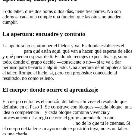
Todo taller, dure dos horas o dos días, tiene tres partes. No son
adornos: cada una cumple una función que las otras no pueden
cumplir.
La apertura: encuadre y contrato
La apertura no es «romper el hielo» y ya. Es donde estableces el
encuadre
: para qué están aquí, qué van a hacer, qué esperas de ellos
y qué pueden esperar de ti. Es donde recoges expectativas y, sobre
todo, donde el grupo decide —consciente o no— si te va a dar
permiso para llevarlo a algún lado. Una apertura débil hipoteca todo
el taller. Rompe el hielo, sí, pero con propósito: conectado al
resultado, no como relleno.
El cuerpo: donde ocurre el aprendizaje
El cuerpo central es el corazón del taller: ahí vive el resultado que
definiste en el Paso 1. Se construye con bloques —cada bloque, una
idea o competencia— y cada bloque combina vivencia y
procesamiento. La regla de oro: el grupo aprende de lo que
descubre haciendo y reflexionando
, no de lo que tú le cuentas. Si
el cuerpo del taller es mayormente exposición tuya, no es un taller:
es una charla.