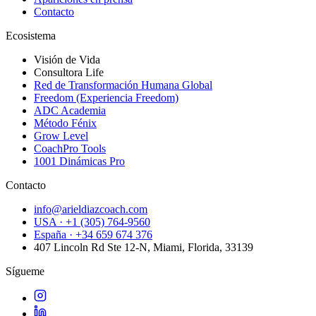
Contacto
Ecosistema
Visión de Vida
Consultora Life
Red de Transformación Humana Global
Freedom (Experiencia Freedom)
ADC Academia
Método Fénix
Grow Level
CoachPro Tools
1001 Dinámicas Pro
Contacto
info@arieldiazcoach.com
USA · +1 (305) 764-9560
España · +34 659 674 376
407 Lincoln Rd Ste 12-N, Miami, Florida, 33139
Sígueme