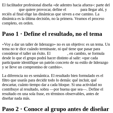
El facilitador profesional diseña «de adentro hacia afuera»: parte del
resultado
que quiere provocar, define el
camino
para llegar ahí, y
recién al final elige las dinámicas que sirven a ese camino. La
dinámica es la última decisión, no la primera. Veamos el proceso
completo, en orden.
Paso 1 · Define el resultado, no el tema
«Voy a dar un taller de liderazgo» no es un objetivo: es un tema. Un
tema no te dice cuándo terminaste, ni qué tiene que pasar para
considerar el taller un éxito. El
resultado
, en cambio, se formula
desde lo que el grupo podrá hacer distinto al salir: «que cada
participante identifique un patrón concreto de su estilo de liderazgo
y se lleve un compromiso de cambio».
La diferencia no es semántica. El resultado bien formulado es el
filtro que usarás para decidir todo lo demás: qué incluir, qué
descartar, cuánto tiempo dar a cada bloque. Si una actividad no
contribuye al resultado, sobra —por buena que sea—. Define el
resultado en una sola frase, en términos observables, antes de
diseñar nada más.
Paso 2 · Conoce al grupo antes de diseñar