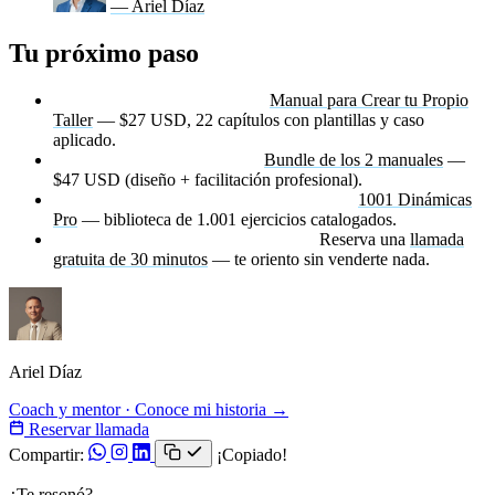
— Ariel Díaz
Tu próximo paso
Diseñar talleres con método:
Manual para Crear tu Propio
Taller
— $27 USD, 22 capítulos con plantillas y caso
aplicado.
Diseño + facilitación juntos:
Bundle de los 2 manuales
—
$47 USD (diseño + facilitación profesional).
Las dinámicas que van dentro del taller:
1001 Dinámicas
Pro
— biblioteca de 1.001 ejercicios catalogados.
¿Dudas sobre por dónde empezar?
Reserva una
llamada
gratuita de 30 minutos
— te oriento sin venderte nada.
Ariel Díaz
Coach y mentor · Conoce mi historia →
Reservar llamada
Compartir:
¡Copiado!
¿Te resonó?