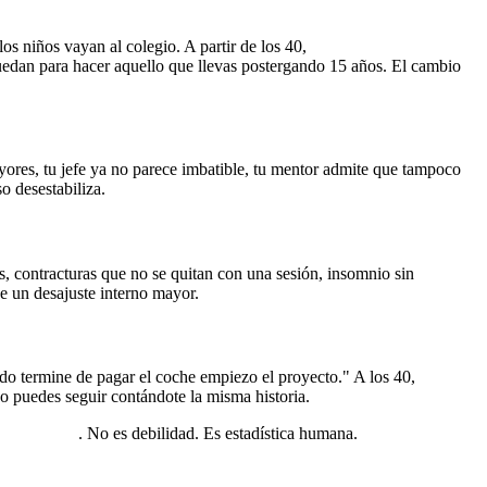
 los niños vayan al colegio. A partir de los 40,
el tiempo empieza a
quedan para hacer aquello que llevas postergando 15 años. El cambio
yores, tu jefe ya no parece imbatible, tu mentor admite que tampoco
so desestabiliza.
, contracturas que no se quitan con una sesión, insomnio sin
e un desajuste interno mayor.
ndo termine de pagar el coche empiezo el proyecto." A los 40,
la
o puedes seguir contándote la misma historia.
 la mayoría
. No es debilidad. Es estadística humana.