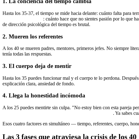
1. La conciencia del tiempo cambia
Hasta los 35-37, el tiempo se mide hacia delante: cuánto falta para term
medirse hacia atrás
: cuánto hace que no sientes pasión por lo que h
de dirección psicológica del tiempo es brutal.
2. Mueren los referentes
A los 40 se mueren padres, mentores, primeros jefes. No siempre liter
tenía todas las respuestas.
Te quedas sin la generación que te servía 
3. El cuerpo deja de mentir
Hasta los 35 puedes funcionar mal y el cuerpo te lo perdona. Después
explicación clara, ansiedad de fondo.
El cuerpo deja de tapar lo que
4. Llega la honestidad incómoda
A los 25 puedes mentirte sin culpa. "No estoy bien con esta pareja pe
honestidad interior se vuelve incómodamente sincera
. Ya sabes cu
Esos cuatro factores en simultáneo — tiempo, referentes, cuerpo, hone
Las 3 fases que atraviesa la crisis de los 40