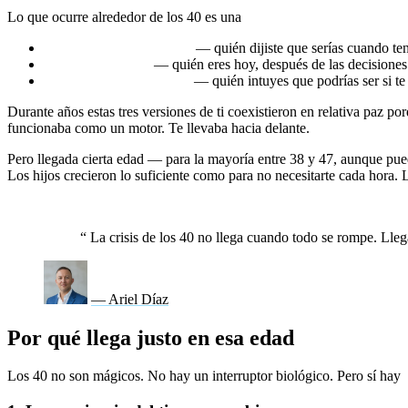
Lo que ocurre alrededor de los 40 es una
colisión entre tres fuerzas 
La identidad construida
— quién dijiste que serías cuando ten
La identidad real
— quién eres hoy, después de las decisiones 
La identidad emergente
— quién intuyes que podrías ser si te
Durante años estas tres versiones de ti coexistieron en relativa paz por
funcionaba como un motor. Te llevaba hacia delante.
Pero llegada cierta edad — para la mayoría entre 38 y 47, aunque pu
Los hijos crecieron lo suficiente como para no necesitarte cada hora. L
No es que la vida esté mal. Es que la vida que tienes ya no represe
“
La crisis de los 40 no llega cuando todo se rompe. Lleg
— Ariel Díaz
Por qué llega justo en esa edad
Los 40 no son mágicos. No hay un interruptor biológico. Pero sí hay