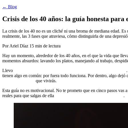
← Blog
Crisis de los 40 años: la guía honesta para
La crisis de los 40 no es un cliché ni una broma de mediana edad. Es 
realmente, las 3 fases que atraviesa, cómo distinguirla de una depresi
Por Ariel Díaz
15 min de lectura
Hay un momento, alrededor de los 40 años, en el que la vida que llev
momentos absurdos: lavando los platos, manejando al trabajo, despidi
Llevo
28 años acompañando personas en este momento concreto
tienen algo en común: por fuera todo funciona. Por dentro, algo dejó
transformadores
que vivirás.
Esta guía no es motivacional. No te prometo que en cinco pasos vas a e
reales para que salgas de ella
transformado en lugar de atrapado
.