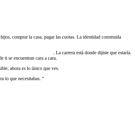
r hijos, comprar la casa, pagar las cuotas. La identidad construida
umplirse o a perder sentido
. La carrera está donde dijiste que estaría.
e ti se encuentran cara a cara.
sible, ahora es lo único que ves.
ra lo que necesitabas.
”