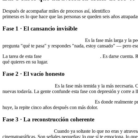
Después de acompañar miles de procesos así, identifico
tres fases se
primeras es lo que hace que las personas se queden seis años atrapada
Fase 1 · El cansancio invisible
Dura entre 6 y 18 meses, normalmente.
Es la fase más larga y la pe
pregunta "qué te pasa" y respondes "nada, estoy cansado" — pero ese c
La tarea de esta fase
no es cambiar nada todavía
. Es darse cuenta. 
qué quieres en su lugar.
Fase 2 · El vacío honesto
Dura entre 3 y 12 meses.
Es la fase más temida y la más necesaria. Cu
nuevas todavía. La gente confunde esta fase con depresión y corre a 
El vacío no es el problema, es el laboratorio.
Es donde realmente preg
huye, la repite cinco años después con más dolor.
Fase 3 · La reconstrucción coherente
Dura el resto de tu vida.
Cuando ya soltaste lo que no eras y atravesa
cinematográficas. Son señales pequeñas: lo que sí te emociona, lo que 