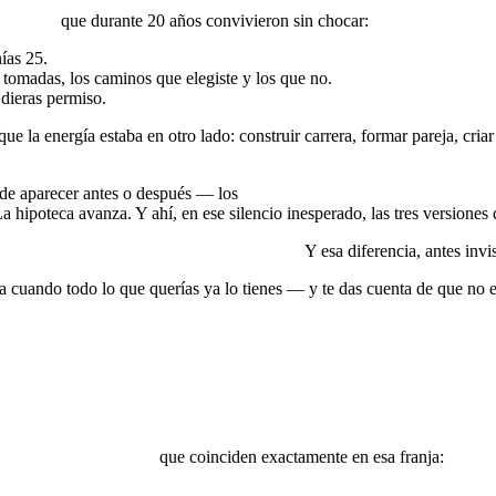
internas
que durante 20 años convivieron sin chocar:
ías 25.
tomadas, los caminos que elegiste y los que no.
 dieras permiso.
que la energía estaba en otro lado: construir carrera, formar pareja, cria
ede aparecer antes o después — los
objetivos exteriores empiezan a c
a hipoteca avanza. Y ahí, en ese silencio inesperado, las tres versiones d
nta a la persona en la que te convertiste.
Y esa diferencia, antes invi
a cuando todo lo que querías ya lo tienes — y te das cuenta de que no e
cuatro factores reales
que coinciden exactamente en esa franja: