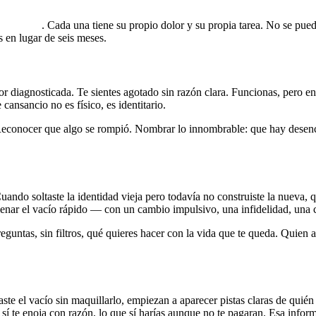
cuenciales
. Cada una tiene su propio dolor y su propia tarea. No se pueden
s en lugar de seis meses.
or diagnosticada. Te sientes agotado sin razón clara. Funcionas, pero e
ansancio no es físico, es identitario.
Reconocer que algo se rompió. Nombrar lo innombrable: que hay desenca
ando soltaste la identidad vieja pero todavía no construiste la nueva, q
llenar el vacío rápido — con un cambio impulsivo, una infidelidad, una
untas, sin filtros, qué quieres hacer con la vida que te queda. Quien apr
ste el vacío sin maquillarlo, empiezan a aparecer pistas claras de quién
sí te enoja con razón, lo que sí harías aunque no te pagaran. Esa inform