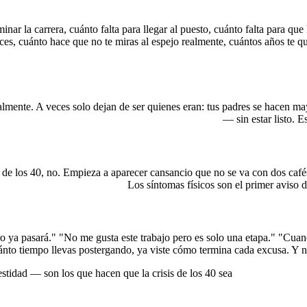
inar la carrera, cuánto falta para llegar al puesto, cuánto falta para que
aces, cuánto hace que no te miras al espejo realmente, cuántos años te 
almente. A veces solo dejan de ser quienes eran: tus padres se hacen ma
de espejo y te toca convertirte tú en el referente
— sin estar listo. E
 de los 40, no. Empieza a aparecer cansancio que no se va con dos cafés
 la cabeza no quiere mirar.
Los síntomas físicos son el primer aviso d
ro ya pasará." "No me gusta este trabajo pero es solo una etapa." "Cua
ánto tiempo llevas postergando, ya viste cómo termina cada excusa. Y n
stidad — son los que hacen que la crisis de los 40 sea
inevitable para