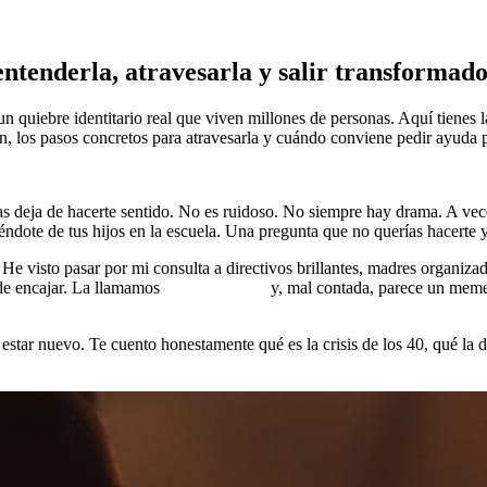
 entenderla, atravesarla y salir transformad
un quiebre identitario real que viven millones de personas. Aquí tiene
ón, los pasos concretos para atravesarla y cuándo conviene pedir ayuda 
as deja de hacerte sentido. No es ruidoso. No siempre hay drama. A vece
éndote de tus hijos en la escuela. Una pregunta que no querías hacerte
. He visto pasar por mi consulta a directivos brillantes, madres organi
 de encajar. La llamamos
crisis de los 40
y, mal contada, parece un mem
star nuevo. Te cuento honestamente qué es la crisis de los 40, qué la di