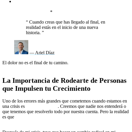
🚀
Toma acción, aunque no tengas todas las respuestas.
No
necesitas saber exactamente hacia dónde vas, solo necesitas
dar el primer paso.
*
“
Cuando creas que has llegado al final, en
realidad estás en el inicio de una nueva
historia.
”
— Ariel Díaz
El dolor no es el final de tu camino.
Es la puerta hacia una vida
más auténtica, más alineada con quien realmente eres.
La Importancia de Rodearte de Personas
que Impulsen tu Crecimiento
Uno de los errores más grandes que cometemos cuando estamos en
una crisis es
quedarnos solos
. Creemos que nadie nos entenderá o
que tenemos que resolverlo todo por nuestra cuenta. Pero la realidad
es que
las personas con las que te rodeas pueden acelerar o
frenar tu transformación.