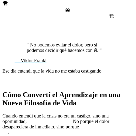
🌪️
Las crisis no llegan para destruirnos, llegan para sacarnos
de donde ya no pertenecemos.
📖
El dolor no es el enemigo, es el
maestro que nos muestra lo que realmente importa.
🏗️
Cada
vez que todo se desmorona, tienes dos opciones: quedarte
atrapado en los escombros o usar lo que queda para construir
algo más fuerte.
“
No podemos evitar el dolor, pero sí
podemos decidir qué hacemos con él.
”
— Viktor Frankl
Ese día entendí que la vida no me estaba castigando.
Me estaba
dando la oportunidad de empezar de nuevo, de manera
consciente, con una nueva mentalidad y una nueva perspectiva.
Cómo Convertí el Aprendizaje en una
Nueva Filosofía de Vida
Cuando entendí que la crisis no era un castigo, sino una
oportunidad,
todo cambió para mí
. No porque el dolor
desapareciera de inmediato, sino porque
dejó de tener poder sobre
mí
.