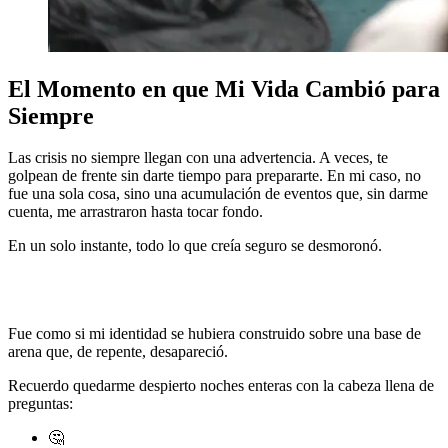
El Momento en que Mi Vida Cambió para
Siempre
Las crisis no siempre llegan con una advertencia. A veces, te
golpean de frente sin darte tiempo para prepararte. En mi caso, no
fue una sola cosa, sino una acumulación de eventos que, sin darme
cuenta, me arrastraron hasta tocar fondo.
En un solo instante, todo lo que creía seguro se desmoronó.
El
trabajo que pensé que definiría mi futuro ya no existía, las
relaciones en las que había invertido tanto se desvanecieron y, lo
peor de todo, perdí el sentido de quién era.
Fue como si mi identidad se hubiera construido sobre una base de
arena que, de repente, desapareció.
¿Quién era yo sin todo eso?
Recuerdo quedarme despierto noches enteras con la cabeza llena de
preguntas:
🤔
*¿Cómo llegué hasta aquí?