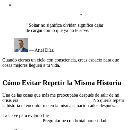
🚪
Crea nuevos recuerdos que reemplacen los antiguos.
La
mejor forma de cerrar un ciclo es
llenar tu presente de
experiencias nuevas y significativas.
*
“
Soltar no significa olvidar, significa dejar
de cargar con lo que ya no te sirve.
”
— Ariel Díaz
Cuando cierras un ciclo con consciencia, creas espacio para que
cosas mejores lleguen a tu vida.
Si sigues mirando atrás, nunca
verás lo que tienes enfrente.
Cómo Evitar Repetir la Misma Historia
Una de las cosas que más me preocupaba después de salir de mi
crisis era
volver a caer en los mismos patrones.
No quería repetir
la historia ni encontrarme en la misma situación años después.
La clave para evitarlo fue
identificar qué me había llevado hasta
ahí en primer lugar.
Preguntarme con brutal honestidad: