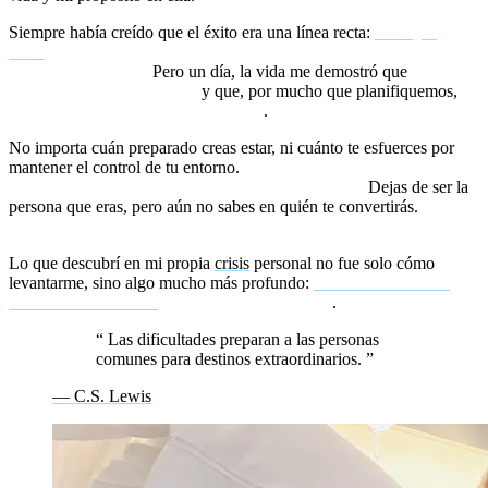
Siempre había creído que el éxito era una línea recta:
trabajar
duro
, seguir un camino establecido, alcanzar metas y finalmente
sentirme realizado.
Pero un día, la vida me demostró que
el
control es solo una ilusión
y que, por mucho que planifiquemos,
todo puede cambiar en un instante
.
No importa cuán preparado creas estar, ni cuánto te esfuerces por
mantener el control de tu entorno.
Cuando una crisis llega, te
enfrenta a ti mismo en tu estado más vulnerable.
Dejas de ser la
persona que eras, pero aún no sabes en quién te convertirás.
Ese
espacio intermedio es aterrador.
Lo que descubrí en mi propia
crisis
personal no fue solo cómo
levantarme, sino algo mucho más profundo:
cómo usar el dolor
como un catalizador
para la transformación
.
“
Las dificultades preparan a las personas
comunes para destinos extraordinarios.
”
— C.S. Lewis