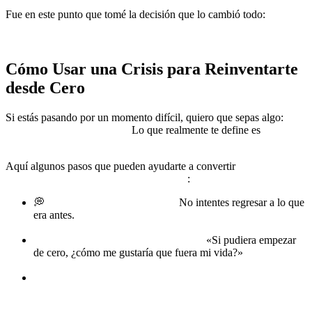
Fue en este punto que tomé la decisión que lo cambió todo:
iba a
usar mi experiencia para ayudar a otros a superar sus propias
crisis.
Cómo Usar una Crisis para Reinventarte
desde Cero
Si estás pasando por un momento difícil, quiero que sepas algo:
tu
crisis no define quién eres.
Lo que realmente te define es
lo que
decides hacer con ella.
Aquí algunos pasos que pueden ayudarte a convertir
tu crisis en tu
mayor oportunidad de transformación
:
💭
Deja de idealizar el pasado.
No intentes regresar a lo que
era antes.
*Si se fue, es porque ya no tenía que estar en tu
vida.
🧩
Crea una nueva visión.
Pregúntate:
«Si pudiera empezar
de cero, ¿cómo me gustaría que fuera mi vida?»
Usa la crisis
como un punto de partida.
📖
Aprende de cada caída.
No desperdicies tu dolor.
Úsalo
como un trampolín para crecer, evolucionar y convertirte en
alguien más fuerte.