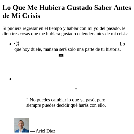
Lo Que Me Hubiera Gustado Saber Antes
de Mi Crisis
Si pudiera regresar en el tiempo y hablar con mi yo del pasado, le
diría tres cosas que me hubiera gustado entender antes de mi crisis:
💥
Todo lo que parece el fin del mundo es temporal.
Lo
que hoy duele, mañana será solo una parte de tu historia.
Nada es permanente.
🛤️
La vida no se trata de evitar el
dolor, sino de aprender a crecer con él.
*No trates de
resistirte a lo inevitable. Usa cada experiencia para hacerte
más fuerte.
🎯
No tienes que tener todas las respuestas para empezar.
Solo necesitas un poco de valentía para dar el primer paso.
La claridad llega con la acción.
*
“
No puedes cambiar lo que ya pasó, pero
siempre puedes decidir qué harás con ello.
”
— Ariel Díaz