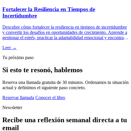
Fortalecer la Resiliencia en Tiempos de
Incertidumbre
Descubre cómo fortalecer la resiliencia en tiempos de incertidumbre
y convertir los desafíos en oportunidades de crecimiento. Aprende a
gestionar el estrés, practicar la adaptabilidad emocional y encontrar
propósito en la adversidad. La resiliencia no es innata, es una
Leer →
habilidad que puedes desarrollar con intención y guía.
Tu próximo paso
Si esto te resonó, hablemos
Reserva una llamada gratuita de 30 minutos. Ordenamos tu situación
actual y definimos el siguiente paso concreto.
Reservar llamada
Conocer el libro
Newsletter
Recibe una reflexión semanal directa a tu
email