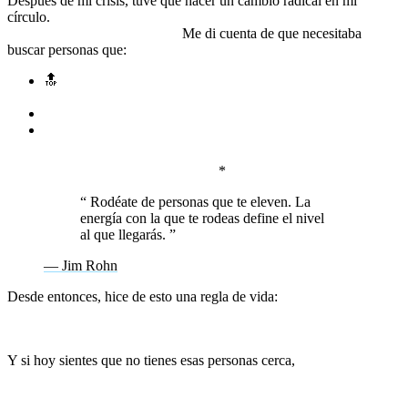
Después de mi crisis, tuve que hacer un cambio radical en mi
círculo.
No podía seguir rodeado de personas que me mantenían
atrapado en el mismo lugar.
Me di cuenta de que necesitaba
buscar personas que:
🔝
*Me desafiaran a crecer, en lugar de alimentar mis
excusas.
🌟
Creyeran en mí incluso cuando yo dudara de mí mismo.
📢
Me inspiraran con su mentalidad, en lugar de llenarme de
quejas y negatividad.
🛠️
Me ayudaran a ver oportunidades
donde yo solo veía problemas.
*
“
Rodéate de personas que te eleven. La
energía con la que te rodeas define el nivel
al que llegarás.
”
— Jim Rohn
Desde entonces, hice de esto una regla de vida:
si quiero crecer,
necesito rodearme de personas que también están en su propio
proceso de transformación.
Y si hoy sientes que no tienes esas personas cerca,
búscalas. Hay
una comunidad de personas que, como tú, están en su propio
camino de evolución. No estás solo.