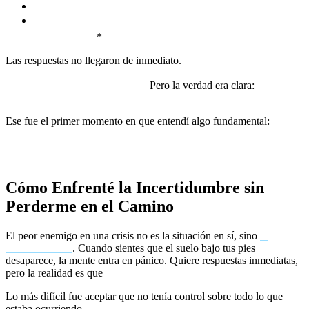
😞
¿Por qué me pasó esto a mí?
🛤
¿Cómo se supone que debo seguir adelante si ni siquiera
sé qué quiero?
*
Las respuestas no llegaron de inmediato.
El primer instinto de la
mente es buscar culpables, resistirse al cambio, tratar de
aferrarse a lo que ya no existe.
Pero la verdad era clara:
no podía
cambiar lo que pasó. Solo podía decidir qué hacer con ello.
Ese fue el primer momento en que entendí algo fundamental:
no
importa cuánto intentes resistirte, la vida seguirá avanzando.
La pregunta es si tú avanzas con ella o te quedas atrapado en el
pasado.
Cómo Enfrenté la Incertidumbre sin
Perderme en el Camino
El peor enemigo en una crisis no es la situación en sí, sino
la
incertidumbre
. Cuando sientes que el suelo bajo tus pies
desaparece, la mente entra en pánico. Quiere respuestas inmediatas,
pero la realidad es que
no hay respuestas claras al principio.
Lo más difícil fue aceptar que no tenía control sobre todo lo que
estaba ocurriendo.
Quería respuestas, pero lo único que tenía era