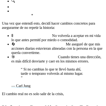
🔍
*¿Qué decisiones tomé que me llevaron a este punto?
🚦
¿Qué señales ignoré en el camino?
🔗
¿Qué creencias tenía que me mantenían atrapado en el
mismo ciclo?
*
Una vez que entendí esto, decidí hacer cambios concretos para
asegurarme de no repetir la historia:
🚦
Establecí límites claros.
No volvería a aceptar en mi vida
lo que antes permití por miedo o comodidad.
🔄
Revisé mis hábitos y creencias.
Me aseguré de que mis
acciones diarias estuvieran alineadas con la persona en la que
quería convertirme.
🎯
Definí un propósito claro.
Cuando tienes una dirección,
es más difícil desviarte y caer en los mismos errores.
“
Si no cambias lo que te llevó hasta ahí,
tarde o temprano volverás al mismo lugar.
”
— Carl Jung
El cambio real no es solo salir de la crisis,
es asegurarte de que
nunca más vuelves al mismo punto de partida.