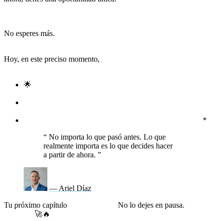
combustible para construir una vida que realmente te haga
sentir vivo.
No esperes más.
No te quedes atrapado en la nostalgia del
pasado ni en el miedo al futuro.
Hoy, en este preciso momento,
tienes el poder de decidir que este
es el día en que todo cambia.
🌟
*¿Qué es lo primero que harás para moverte hacia la vida
que realmente deseas?
🔥
¿Cómo puedes convertir tu experiencia en un impulso en
lugar de un ancla?
🚀
¿Qué decisión tomarás hoy que tu futuro agradecerá?
*
“
No importa lo que pasó antes. Lo que
realmente importa es lo que decides hacer
a partir de ahora.
”
— Ariel Díaz
Tu próximo capítulo
comienza hoy.
No lo dejes en pausa.
Elige
resurgir.
🚀🔥