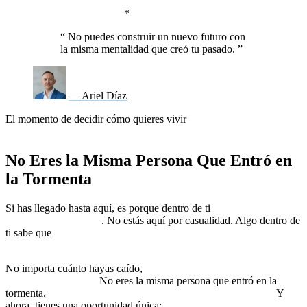
más difícil.
Cuando te rodeas de personas que te inspiran, tu
evolución se acelera.
*
“
No puedes construir un nuevo futuro con
la misma mentalidad que creó tu pasado.
”
— Ariel Díaz
El momento de decidir cómo quieres vivir
no es mañana. Es
ahora.
No Eres la Misma Persona Que Entró en
la Tormenta
Si has llegado hasta aquí, es porque dentro de ti
ya existe la semilla
de la transformación
. No estás aquí por casualidad. Algo dentro de
ti sabe que
este no es el final de tu historia, sino el comienzo de
algo más grande.
No importa cuánto hayas caído,
lo importante es quién decides ser
después de la caída.
No eres la misma persona que entró en la
tormenta.
Has cambiado, has aprendido, has evolucionado.
Y
ahora, tienes una oportunidad única:
usar todo lo que viviste como