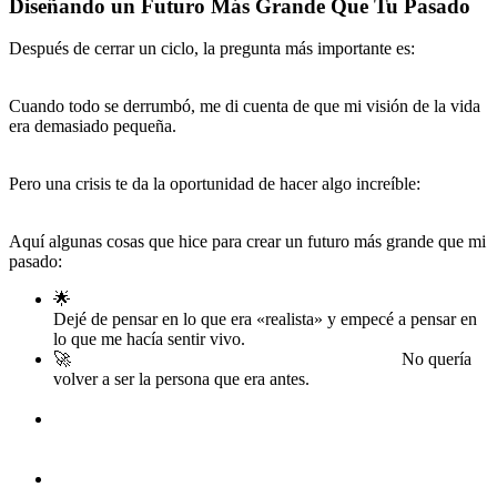
Diseñando un Futuro Más Grande Que Tu Pasado
Después de cerrar un ciclo, la pregunta más importante es:
¿y ahora
qué?
Cuando todo se derrumbó, me di cuenta de que mi visión de la vida
era demasiado pequeña.
No había pensado en lo que realmente
quería porque estaba demasiado ocupado sobreviviendo.
Pero una crisis te da la oportunidad de hacer algo increíble:
rediseñar tu vida desde cero.
Aquí algunas cosas que hice para crear un futuro más grande que mi
pasado:
🌟
Me pregunté qué quería realmente, sin limitaciones.
Dejé de pensar en lo que era «realista» y empecé a pensar en
lo que me hacía sentir vivo.
🚀
Me comprometí con mi evolución personal.
No quería
volver a ser la persona que era antes.
*Decidí convertirme en
la mejor versión de mí mismo.
📖
Invertí en mi aprendizaje.
La mejor forma de asegurarme
de que nunca más volvería a tocar fondo fue
desarrollar
nuevas habilidades y adquirir conocimiento.
🤝
Busqué mentores y comunidad.
Aprendí que crecer solo es