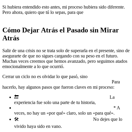
Si hubiera entendido esto antes, mi proceso hubiera sido diferente.
Pero ahora, quiero que tú lo sepas, para que
no tengas que
aprenderlo de la manera difícil.
Cómo Dejar Atrás el Pasado sin Mirar
Atrás
Salir de una crisis no se trata solo de superarla en el presente, sino de
asegurarte de que no sigues cargando con su peso en el futuro.
Muchas veces creemos que hemos avanzado, pero seguimos atados
emocionalmente a lo que ocurrió.
Cerrar un ciclo no es olvidar lo que pasó, sino
soltar el apego a la
historia y permitirte construir una nueva sin ataduras.
Para
hacerlo, hay algunos pasos que fueron claves en mi proceso:
🔚
Acepta que lo que pasó no define quién eres.
La
experiencia fue solo una parte de tu historia,
*no tu identidad.
📌
Deja de buscar explicaciones que nunca llegarán.
* A
veces, no hay un «por qué» claro, solo un «para qué».
🛠
Transforma el dolor en aprendizaje.
No dejes que lo
vivido haya sido en vano.
*Si aprendiste algo, no perdiste
nada.