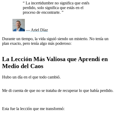
“
La incertidumbre no significa que estés
perdido, solo significa que estás en el
proceso de encontrarte.
”
— Ariel Díaz
Durante un tiempo, la vida siguió siendo un misterio. No tenía un
plan exacto, pero tenía algo más poderoso:
la certeza de que seguir
avanzando era la única opción.
La Lección Más Valiosa que Aprendí en
Medio del Caos
Hubo un día en el que todo cambió.
No porque la crisis
desapareciera, sino porque mi forma de verla cambió.
Me di cuenta de que no se trataba de recuperar lo que había perdido.
Se trataba de convertirme en una versión de mí mismo que
nunca había imaginado posible.
Esta fue la lección que me transformó: