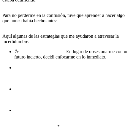
un caos total.
Para no perderme en la confusión, tuve que aprender a hacer algo
que nunca había hecho antes:
soltar la necesidad de control y
enfocarme solo en lo que sí podía manejar.
Aquí algunas de las estrategias que me ayudaron a atravesar la
incertidumbre:
🎯
Tomar un día a la vez.
En lugar de obsesionarme con un
futuro incierto, decidí enfocarme en lo inmediato.
*Un
pequeño paso cada día era mejor que quedarme paralizado.
📖
Escribir mis pensamientos.
La mente puede ser un lugar
caótico en momentos de crisis.
Poner mis pensamientos en
papel me ayudó a aclarar lo que realmente sentía y qué era
lo más importante para mí.
🤝
Rodearme de personas que realmente sumaran.
Me alejé
de quienes alimentaban el miedo y la negatividad, y busqué
apoyo en quienes me recordaban que
esto solo era una fase,
no mi destino final.
💡
Dejar de preguntarme «¿Por qué a mí?» y empezar a
preguntarme «¿Para qué?»
Esta pregunta cambió por
completo mi perspectiva.
Dejó de ser una tragedia y empezó
a ser una oportunidad.
*