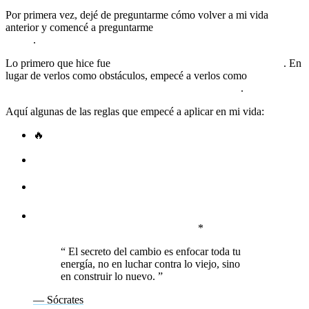
Por primera vez, dejé de preguntarme cómo volver a mi vida
anterior y comencé a preguntarme
cómo quería vivir a partir de
ahora
.
Lo primero que hice fue
cambiar mi forma de ver los desafíos
. En
lugar de verlos como obstáculos, empecé a verlos como
maestros
que me estaban preparando para algo más grande
.
Aquí algunas de las reglas que empecé a aplicar en mi vida:
🔥
*Si algo se derrumba, no es el fin. Es la oportunidad de
construir algo mejor.
📍
No puedes controlar todo lo que ocurre, pero sí puedes
decidir cómo reaccionas.
🛤
Cada crisis es un examen de la vida: si la superas, te
conviertes en alguien más fuerte.
💡
La mejor forma de salir de la oscuridad es moverte. La
inacción solo prolonga el sufrimiento.
*
“
El secreto del cambio es enfocar toda tu
energía, no en luchar contra lo viejo, sino
en construir lo nuevo.
”
— Sócrates