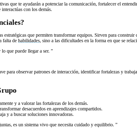
ectivas que te ayudarán a potenciar la comunicación, fortalecer el entend
 interactúas con los demás.
nciales?
s estratégicas que permiten transformar equipos. Sirven para construir 
 falta de
habilidades
, sino a las dificultades en la forma en que se relac
lo que puede llegar a ser.
”
lave para observar patrones de interacción, identificar fortalezas y trab
Grupo
ente y a valorar las fortalezas de los demás.
🔷Mejoran la comunica
ransformar desacuerdos en aprendizajes compartidos.
🔷Incrementan l
caja y a buscar soluciones innovadoras.
ntas, es un sistema vivo que necesita cuidado y equilibrio.
”