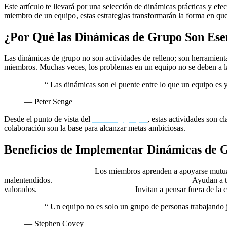
Este artículo te llevará por una selección de dinámicas prácticas y ef
miembro de un equipo, estas estrategias
transformarán
la forma en que
¿Por Qué las Dinámicas de Grupo Son Ese
Las dinámicas de grupo no son actividades de relleno; son herramienta
miembros. Muchas veces, los problemas en un equipo no se deben a la
“
Las dinámicas son el puente entre lo que un equipo es y 
— Peter Senge
Desde el punto de vista del
coaching grupal
, estas actividades son c
colaboración son la base para alcanzar metas ambiciosas.
Beneficios de Implementar Dinámicas de 
🔹Fomentan la confianza:
Los miembros aprenden a apoyarse mutuam
malentendidos.
🔹Fortalecen la resolución de conflictos:
Ayudan a t
valorados.
🔹Estimulan la creatividad:
Invitan a pensar fuera de la 
“
Un equipo no es solo un grupo de personas trabajando ju
— Stephen Covey