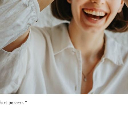
s el proceso.
”