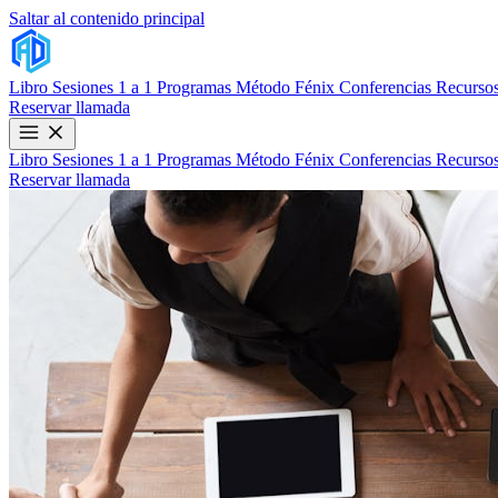
Saltar al contenido principal
Libro
Sesiones 1 a 1
Programas
Método Fénix
Conferencias
Recursos
Reservar llamada
Libro
Sesiones 1 a 1
Programas
Método Fénix
Conferencias
Recursos
Reservar llamada