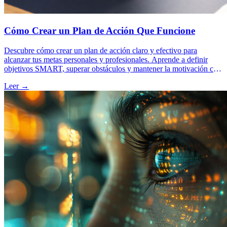
Cómo Crear un Plan de Acción Que Funcione
Descubre cómo crear un plan de acción claro y efectivo para
alcanzar tus metas personales y profesionales. Aprende a definir
objetivos SMART, superar obstáculos y mantener la motivación con
herramientas de coaching ontológico, PNL y neurociencia. Diseña
Leer →
tu ruta hacia el éxito con confianza y claridad.