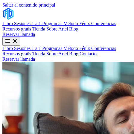
Saltar al contenido principal
Libro
Sesiones 1 a 1
Programas
Método Fénix
Conferencias
Recursos gratis
Tienda
Sobre Ariel
Blog
Reservar llamada
Libro
Sesiones 1 a 1
Programas
Método Fénix
Conferencias
Recursos gratis
Tienda
Sobre Ariel
Blog
Contacto
Reservar llamada