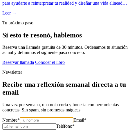
para ayudarte a reinterpretar tu realidad y diseñar una vida alineada
con tu propósito. Este enfoque no solo cambia lo que haces, sino
Leer →
quién eres mientras lo haces.
Tu próximo paso
Si esto te resonó, hablemos
Reserva una llamada gratuita de 30 minutos. Ordenamos tu situación
actual y definimos el siguiente paso concreto.
Reservar llamada
Conocer el libro
Newsletter
Recibe una reflexión semanal directa a tu
email
Una vez por semana, una nota corta y honesta con herramientas
concretas. Sin spam, sin promesas mágicas.
Nombre
*
Email
*
Teléfono
*