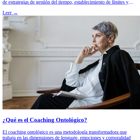
de estrategias de gestión del tiempo, establecimiento de límites y
enfoque en tus prioridades, puedes reducir el estrés, aumentar tu
Leer →
productividad y disfrutar de un mayor bienestar en todas las áreas de
tu vida.
¿Qué es el Coaching Ontológico?
El coaching ontológico es una metodología transformadora que
trabaja en las dimensiones de lenguaje, emociones y corporalidad