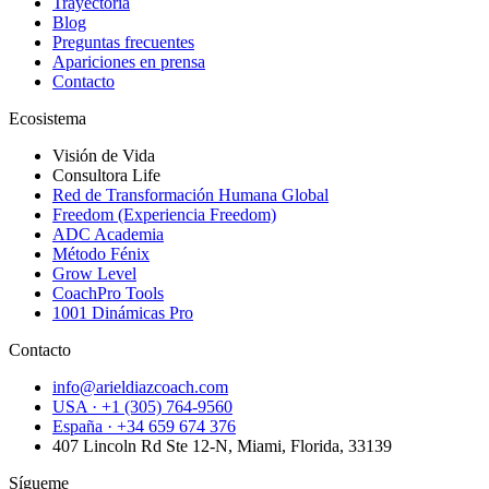
Trayectoria
Blog
Preguntas frecuentes
Apariciones en prensa
Contacto
Ecosistema
Visión de Vida
Consultora Life
Red de Transformación Humana Global
Freedom (Experiencia Freedom)
ADC Academia
Método Fénix
Grow Level
CoachPro Tools
1001 Dinámicas Pro
Contacto
info@arieldiazcoach.com
USA · +1 (305) 764-9560
España · +34 659 674 376
407 Lincoln Rd Ste 12-N, Miami, Florida, 33139
Sígueme