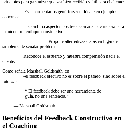
principios para garantizar que sea bien recibido y útil para el cliente:
Específico:
Evita comentarios genéricos y enfócate en ejemplos
concretos.
Equilibrado:
Combina aspectos positivos con áreas de mejora para
mantener un enfoque constructivo.
Orientado a soluciones:
Propone alternativas claras en lugar de
simplemente señalar problemas.
Empático:
Reconoce el esfuerzo y muestra comprensión hacia el
cliente.
Como señala Marshall Goldsmith, en
What Got You Here Won’t Get
You There
, «el feedback efectivo no es sobre el pasado, sino sobre el
futuro.»
“
El feedback debe ser una herramienta de
guía, no una sentencia.
”
— Marshall Goldsmith
Beneficios del Feedback Constructivo en
el Coaching