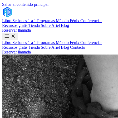
Saltar al contenido principal
Libro
Sesiones 1 a 1
Programas
Método Fénix
Conferencias
Recursos gratis
Tienda
Sobre Ariel
Blog
Reservar llamada
Libro
Sesiones 1 a 1
Programas
Método Fénix
Conferencias
Recursos gratis
Tienda
Sobre Ariel
Blog
Contacto
Reservar llamada