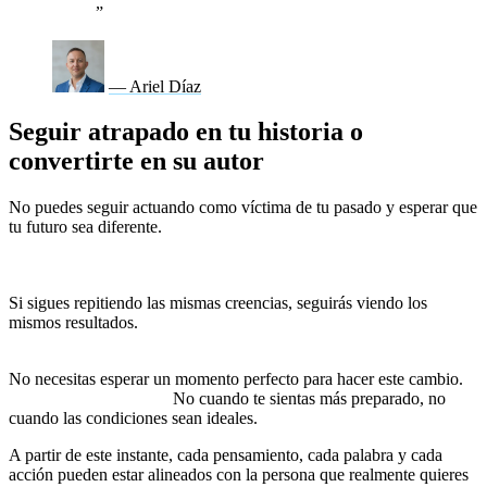
”
— Ariel Díaz
Seguir atrapado en tu historia o
convertirte en su autor
No puedes seguir actuando como víctima de tu pasado y esperar que
tu futuro sea diferente.
O tomas la decisión de ser dueño de tu
mente o sigues siendo un prisionero de la historia que te
contaste hasta hoy.
Si sigues repitiendo las mismas creencias, seguirás viendo los
mismos resultados.
Pero si decides romper con esa identidad, el
camino hacia la expansión se abre frente a ti.
No necesitas esperar un momento perfecto para hacer este cambio.
El momento es ahora.
No cuando te sientas más preparado, no
cuando las condiciones sean ideales.
Ahora.
A partir de este instante, cada pensamiento, cada palabra y cada
acción pueden estar alineados con la persona que realmente quieres