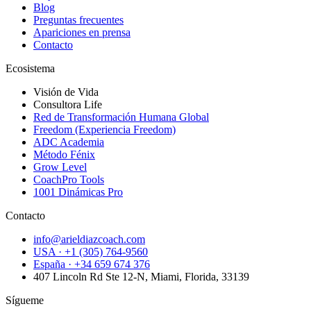
Blog
Preguntas frecuentes
Apariciones en prensa
Contacto
Ecosistema
Visión de Vida
Consultora Life
Red de Transformación Humana Global
Freedom (Experiencia Freedom)
ADC Academia
Método Fénix
Grow Level
CoachPro Tools
1001 Dinámicas Pro
Contacto
info@arieldiazcoach.com
USA · +1 (305) 764-9560
España · +34 659 674 376
407 Lincoln Rd Ste 12-N, Miami, Florida, 33139
Sígueme