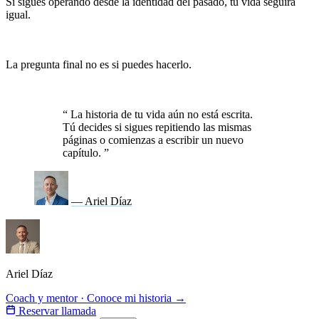
Si sigues operando desde la identidad del pasado, tu vida seguirá
igual.
Pero si eliges, a partir de hoy, desafiar cada pensamiento
limitante y actuar como la persona en la que quieres
convertirte, todo comenzará a cambiar.
La pregunta final no es si puedes hacerlo.
La verdadera pregunta
es si estás dispuesto a dejar atrás la versión que te ha mantenido
en un nivel que ya no te representa.
“
La historia de tu vida aún no está escrita.
Tú decides si sigues repitiendo las mismas
páginas o comienzas a escribir un nuevo
capítulo.
”
— Ariel Díaz
Ariel Díaz
Coach y mentor · Conoce mi historia →
Reservar llamada