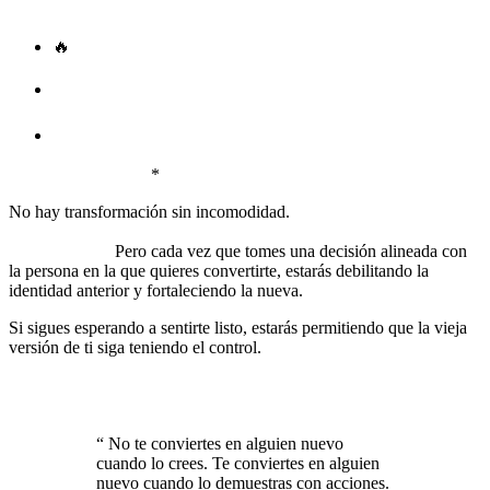
conviertes en esa nueva identidad.
🔥
*Si quieres verte como una persona segura, actúa con
seguridad antes de sentirte así.
⚡
Si quieres ser alguien disciplinado, cumple lo que te
propones incluso cuando no tengas ganas.
💡
Si quieres reescribir tu historia, deja de hablar desde la
versión que fuiste y empieza a hablar desde la versión que
estás creando.
*
No hay transformación sin incomodidad.
Tu mente se resistirá
porque ha estado operando con la misma programación
durante años.
Pero cada vez que tomes una decisión alineada con
la persona en la que quieres convertirte, estarás debilitando la
identidad anterior y fortaleciendo la nueva.
Si sigues esperando a sentirte listo, estarás permitiendo que la vieja
versión de ti siga teniendo el control.
Muévete ahora, sin
garantías, sin certezas absolutas. Porque la única forma de
hacer que una nueva identidad se vuelva real es viviéndola
antes de creer en ella.
“
No te conviertes en alguien nuevo
cuando lo crees. Te conviertes en alguien
nuevo cuando lo demuestras con acciones.