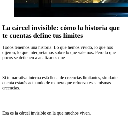
La cárcel invisible: cómo la historia que
te cuentas define tus límites
Todos tenemos una historia. Lo que hemos vivido, lo que nos
dijeron, lo que interpretamos sobre lo que valemos. Pero lo que
pocos se detienen a analizar es que
esa historia no es un hecho
inamovible, sino una construcción mental que puede
transformarse.
Si tu narrativa interna está llena de creencias limitantes, sin darte
cuenta estarás actuando de manera que refuerza esas mismas
creencias.
No verás oportunidades porque tu mente ya decidió
que no existen para ti, no tomarás riesgos porque en tu historia,
“no eres una persona arriesgada” y no te permitirás ir más allá
porque tu identidad está atada a un pasado que ya no existe.
Esa es la cárcel invisible en la que muchos viven.
No son sus
circunstancias las que los detienen, sino la historia que han
aceptado como verdad absoluta.