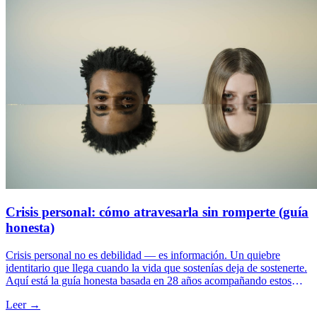
Crisis personal: cómo atravesarla sin romperte (guía
honesta)
Crisis personal no es debilidad — es información. Un quiebre
identitario que llega cuando la vida que sostenías deja de sostenerte.
Aquí está la guía honesta basada en 28 años acompañando estos
procesos: cómo reconocerla, las 3 trampas más comunes al
Leer →
atravesarla, y los pasos concretos para salir transformado en lugar de