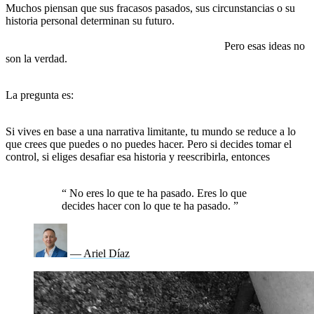
Muchos piensan que sus fracasos pasados, sus circunstancias o su
historia personal determinan su futuro.
Se dicen a sí mismos que no
son lo suficientemente buenos, que no tienen lo necesario, que
ciertas cosas simplemente “no son para ellos”.
Pero esas ideas no
son la verdad.
Son solo historias que han repetido tantas veces
que terminaron convirtiéndose en su realidad.
La pregunta es:
¿eres dueño de tu mente o un prisionero de la
historia que te has contado hasta ahora?
Si vives en base a una narrativa limitante, tu mundo se reduce a lo
que crees que puedes o no puedes hacer. Pero si decides tomar el
control, si eliges desafiar esa historia y reescribirla, entonces
tienes
el poder de cambiarlo todo.
“
No eres lo que te ha pasado. Eres lo que
decides hacer con lo que te ha pasado.
”
— Ariel Díaz