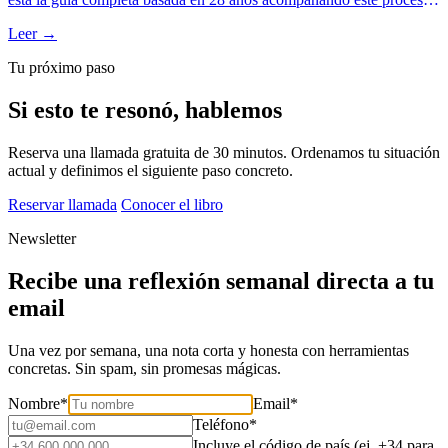
qué la diferencia del cambio superficial, las 4 fases que atraviesa, los
Leer →
obstáculos reales y los pasos concretos. Sin clichés ni promesas
mágicas.
Tu próximo paso
Si esto te resonó, hablemos
Reserva una llamada gratuita de 30 minutos. Ordenamos tu situación
actual y definimos el siguiente paso concreto.
Reservar llamada
Conocer el libro
Newsletter
Recibe una reflexión semanal directa a tu
email
Una vez por semana, una nota corta y honesta con herramientas
concretas. Sin spam, sin promesas mágicas.
Nombre
*
Email
*
Teléfono
*
Incluye el código de país (ej. +34 para