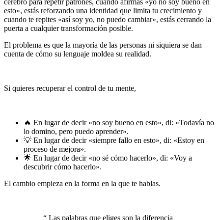
cerebro para repetir patrones, cuando afirmas «yo no soy bueno en
esto», estás reforzando una identidad que limita tu crecimiento y
cuando te repites «así soy yo, no puedo cambiar», estás cerrando la
puerta a cualquier transformación posible.
El problema es que la mayoría de las personas ni siquiera se dan
cuenta de cómo su lenguaje moldea su realidad.
Hablan sin
cuestionar lo que dicen y, con el tiempo, esas palabras se
convierten en profecías auto cumplidas.
Si quieres recuperar el control de tu mente,
tienes que empezar a
hablar como la persona que quieres ser, no como la que has sido
hasta ahora.
🔥 En lugar de decir «no soy bueno en esto», di: «Todavía no
lo domino, pero puedo aprender».
💡 En lugar de decir «siempre fallo en esto», di: «Estoy en
proceso de mejora».
🌟 En lugar de decir «no sé cómo hacerlo», di: «Voy a
descubrir cómo hacerlo».
El cambio empieza en la forma en la que te hablas.
Lo que repites
en tu mente se convierte en la base sobre la que construyes tu
vida.
“
Las palabras que eliges son la diferencia