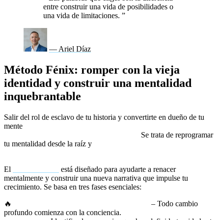
entre construir una vida de posibilidades o
una vida de limitaciones.
”
— Ariel Díaz
Método Fénix: romper con la vieja
identidad y construir una mentalidad
inquebrantable
Salir del rol de esclavo de tu historia y convertirte en dueño de tu
mente
requiere un proceso de transformación interna que va
más allá del simple pensamiento positivo.
Se trata de reprogramar
tu mentalidad desde la raíz y
romper con la identidad que te ha
mantenido atrapado en la mediocridad.
El
Método Fénix
está diseñado para ayudarte a renacer
mentalmente y construir una nueva narrativa que impulse tu
crecimiento. Se basa en tres fases esenciales:
🔥
Reconocer y destruir la historia limitante
– Todo cambio
profundo comienza con la conciencia.
No puedes cambiar lo que