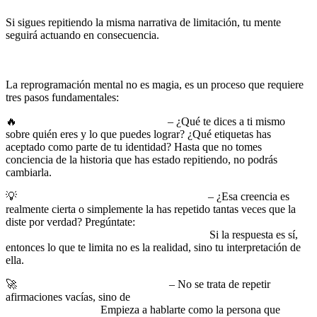
Si sigues repitiendo la misma narrativa de limitación, tu mente
seguirá actuando en consecuencia.
Pero si decides reprogramarla,
empiezas a romper con los patrones que han definido tus límites
hasta ahora.
La reprogramación mental no es magia, es un proceso que requiere
tres pasos fundamentales:
🔥
Identificar la historia limitante
– ¿Qué te dices a ti mismo
sobre quién eres y lo que puedes lograr? ¿Qué etiquetas has
aceptado como parte de tu identidad? Hasta que no tomes
conciencia de la historia que has estado repitiendo, no podrás
cambiarla.
💡
Cuestionar la veracidad de esa historia
– ¿Esa creencia es
realmente cierta o simplemente la has repetido tantas veces que la
diste por verdad? Pregúntate:
¿hay personas que han pasado por
lo mismo que yo y han logrado superarlo?
Si la respuesta es sí,
entonces lo que te limita no es la realidad, sino tu interpretación de
ella.
🚀
Reescribir la narrativa interna
– No se trata de repetir
afirmaciones vacías, sino de
crear una identidad nueva basada en
acciones diferentes.
Empieza a hablarte como la persona que