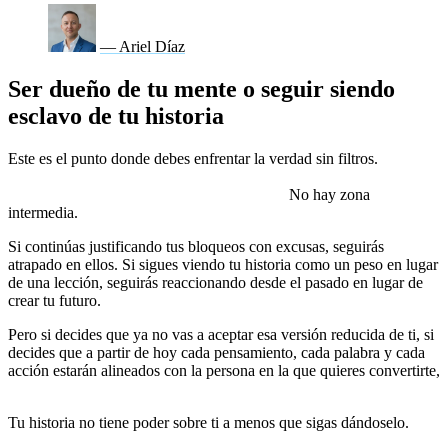
— Ariel Díaz
Ser dueño de tu mente o seguir siendo
esclavo de tu historia
Este es el punto donde debes enfrentar la verdad sin filtros.
O tomas
el control de tu mente o sigues operando desde la misma
narrativa que te ha limitado hasta ahora.
No hay zona
intermedia.
Si continúas justificando tus bloqueos con excusas, seguirás
atrapado en ellos. Si sigues viendo tu historia como un peso en lugar
de una lección, seguirás reaccionando desde el pasado en lugar de
crear tu futuro.
Nada cambiará si tú no cambias.
Pero si decides que ya no vas a aceptar esa versión reducida de ti, si
decides que a partir de hoy cada pensamiento, cada palabra y cada
acción estarán alineados con la persona en la que quieres convertirte,
entonces la transformación comienza ahora.
Tu historia no tiene poder sobre ti a menos que sigas dándoselo.
Reescribe tu narrativa, desafía tus propios límites y empieza a