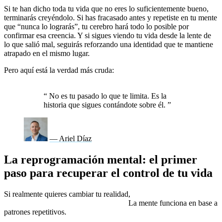
Si te han dicho toda tu vida que no eres lo suficientemente bueno,
terminarás creyéndolo. Si has fracasado antes y repetiste en tu mente
que “nunca lo lograrás”, tu cerebro hará todo lo posible por
confirmar esa creencia. Y si sigues viendo tu vida desde la lente de
lo que salió mal, seguirás reforzando una identidad que te mantiene
atrapado en el mismo lugar.
Pero aquí está la verdad más cruda:
esa historia solo tiene poder
sobre ti si sigues alimentándola.
“
No es tu pasado lo que te limita. Es la
historia que sigues contándote sobre él.
”
— Ariel Díaz
La reprogramación mental: el primer
paso para recuperar el control de tu vida
Si realmente quieres cambiar tu realidad,
tienes que cambiar la
forma en la que te hablas a ti mismo.
La mente funciona en base a
patrones repetitivos.
Cada pensamiento que tienes es como un
código que le dice a tu cerebro cómo debe operar.