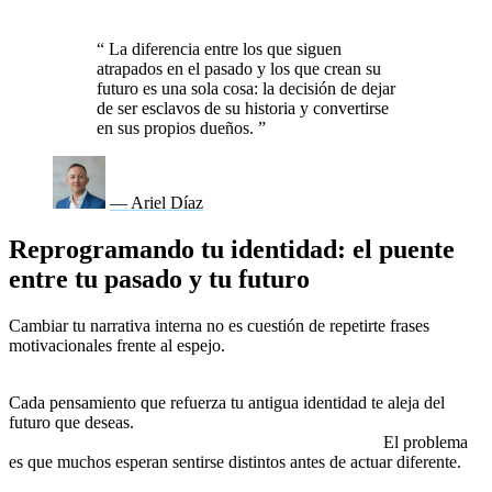
actuar con la certeza de que el dueño de tu mente eres tú.
“
La diferencia entre los que siguen
atrapados en el pasado y los que crean su
futuro es una sola cosa: la decisión de dejar
de ser esclavos de su historia y convertirse
en sus propios dueños.
”
— Ariel Díaz
Reprogramando tu identidad: el puente
entre tu pasado y tu futuro
Cambiar tu narrativa interna no es cuestión de repetirte frases
motivacionales frente al espejo.
Es un trabajo profundo de
reprogramación mental que exige acción constante.
Cada pensamiento que refuerza tu antigua identidad te aleja del
futuro que deseas.
Cada decisión tomada desde la expansión,
aunque sea pequeña, te acerca a tu mejor versión.
El problema
es que muchos esperan sentirse distintos antes de actuar diferente.
Pero el orden es el opuesto: primero actúas diferente y luego te