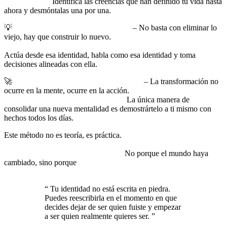
no reconoces.
Identifica las creencias que han definido tu vida hasta
ahora y desmóntalas una por una.
💡
Reconfigurar tu identidad interna
– No basta con eliminar lo
viejo, hay que construir lo nuevo.
Empieza a verte como la
persona que deseas ser, incluso antes de convertirte en ella.
Actúa desde esa identidad, habla como esa identidad y toma
decisiones alineadas con ella.
🚀
Sostener el cambio con acción masiva
– La transformación no
ocurre en la mente, ocurre en la acción.
No basta con pensar
diferente, hay que actuar diferente.
La única manera de
consolidar una nueva mentalidad es demostrártelo a ti mismo con
hechos todos los días.
Este método no es teoría, es práctica.
Si aplicas estos principios,
empezarás a notar cómo cambia tu percepción de ti mismo y,
con ello, la realidad a tu alrededor.
No porque el mundo haya
cambiado, sino porque
tú habrás cambiado la forma en la que
interactúas con él.
“
Tu identidad no está escrita en piedra.
Puedes reescribirla en el momento en que
decides dejar de ser quien fuiste y empezar
a ser quien realmente quieres ser.
”