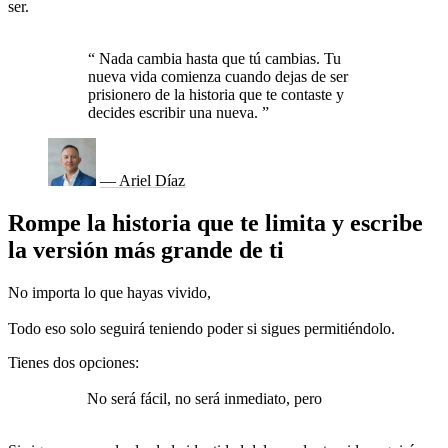
ser.
Solo hay una pregunta que debes responder: ¿vas a seguir
siendo esclavo de tu historia o vas a convertirte en su autor?
“
Nada cambia hasta que tú cambias. Tu
nueva vida comienza cuando dejas de ser
prisionero de la historia que te contaste y
decides escribir una nueva.
”
— Ariel Díaz
Rompe la historia que te limita y escribe
la versión más grande de ti
No importa lo que hayas vivido,
no importa cuántas veces hayas
fallado, no importa quién te haya dicho que no eras suficiente.
Todo eso solo seguirá teniendo poder si sigues permitiéndolo.
Tienes dos opciones:
seguir atrapado en la historia que te ha
mantenido limitado o decidir, aquí y ahora, que vas a escribir
una nueva.
No será fácil, no será inmediato, pero
sí será el primer
paso hacia la libertad real.