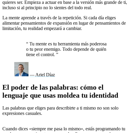
quieres ser. Empieza a actuar en base a la versión más grande de ti,
incluso si al principio no lo sientes del todo real.
La mente aprende a través de la repetición. Si cada día eliges
alimentar pensamientos de expansión en lugar de pensamientos de
limitación, tu realidad empezará a cambiar.
Porque lo que crees, se
convierte en lo que vives.
“
Tu mente es tu herramienta más poderosa
o tu peor enemigo. Todo depende de quién
tiene el control.
”
— Ariel Díaz
El poder de las palabras: cómo el
lenguaje que usas moldea tu identidad
Las palabras que eliges para describirte a ti mismo no son solo
expresiones casuales.
Son comandos que tu mente toma como
instrucciones sobre quién eres y de qué eres capaz.
Cuando dices «siempre me pasa lo mismo», estás programando tu