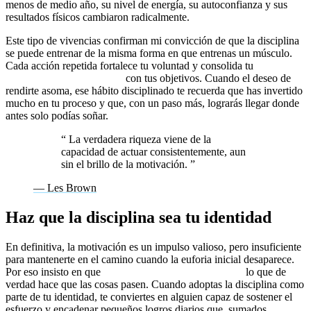
menos de medio año, su nivel de energía, su autoconfianza y sus
resultados físicos cambiaron radicalmente.
Este tipo de vivencias confirman mi convicción de que la disciplina
se puede entrenar de la misma forma en que entrenas un músculo.
Cada acción repetida fortalece tu voluntad y consolida tu
responsabilidad personal
con tus objetivos. Cuando el deseo de
rendirte asoma, ese hábito disciplinado te recuerda que has invertido
mucho en tu proceso y que, con un paso más, lograrás llegar donde
antes solo podías soñar.
“
La verdadera riqueza viene de la
capacidad de actuar consistentemente, aun
sin el brillo de la motivación.
”
— Les Brown
Haz que la disciplina sea tu identidad
En definitiva, la motivación es un impulso valioso, pero insuficiente
para mantenerte en el camino cuando la euforia inicial desaparece.
Por eso insisto en que
no es motivación, es disciplina
lo que de
verdad hace que las cosas pasen. Cuando adoptas la disciplina como
parte de tu identidad, te conviertes en alguien capaz de sostener el
esfuerzo y encadenar pequeños logros diarios que, sumados,