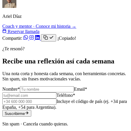
Ariel Díaz
Coach y mentor · Conoce mi historia →
Reservar llamada
Compartir:
¡Copiado!
¿Te resonó?
Recibe una reflexión así cada semana
Una nota corta y honesta cada semana, con herramientas concretas.
Sin spam, sin frases motivacionales vacías.
Nombre
*
Email
*
Teléfono
*
Incluye el código de país (ej. +34 para
España, +54 para Argentina).
Suscribirme
Sin spam · Cancela cuando quieras.