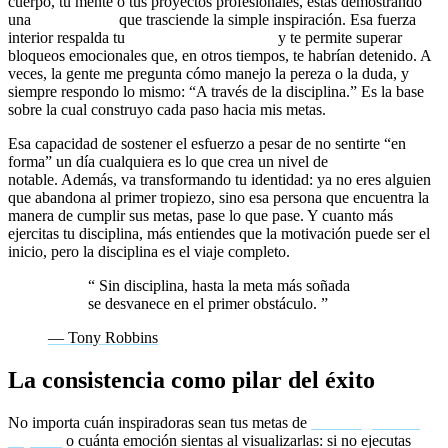
cuerpo, tu mente o tus proyectos profesionales, estás demostrando
una
consistencia
que trasciende la simple inspiración. Esa fuerza
interior respalda tu
mentalidad ganadora
y te permite superar
bloqueos emocionales que, en otros tiempos, te habrían detenido. A
veces, la gente me pregunta cómo manejo la pereza o la duda, y
siempre respondo lo mismo: “A través de la disciplina.” Es la base
sobre la cual construyo cada paso hacia mis metas.
Esa capacidad de sostener el esfuerzo a pesar de no sentirte “en
forma” un día cualquiera es lo que crea un nivel de
resiliencia
notable. Además, va transformando tu identidad: ya no eres alguien
que abandona al primer tropiezo, sino esa persona que encuentra la
manera de cumplir sus metas, pase lo que pase. Y cuanto más
ejercitas tu disciplina, más entiendes que la motivación puede ser el
inicio, pero la disciplina es el viaje completo.
“
Sin disciplina, hasta la meta más soñada
se desvanece en el primer obstáculo.
”
— Tony Robbins
La consistencia como pilar del éxito
No importa cuán inspiradoras sean tus metas de
coaching de alto
impacto
o cuánta emoción sientas al visualizarlas: si no ejecutas