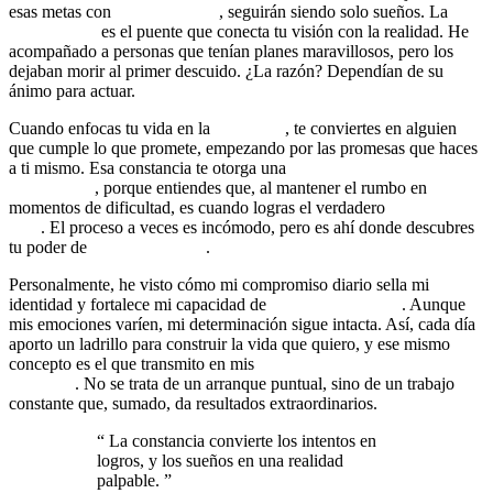
esas metas con
acción masiva
, seguirán siendo solo sueños. La
consistencia
es el puente que conecta tu visión con la realidad. He
acompañado a personas que tenían planes maravillosos, pero los
dejaban morir al primer descuido. ¿La razón? Dependían de su
ánimo para actuar.
Cuando enfocas tu vida en la
disciplina
, te conviertes en alguien
que cumple lo que promete, empezando por las promesas que haces
a ti mismo. Esa constancia te otorga una
mentalidad de
crecimiento
, porque entiendes que, al mantener el rumbo en
momentos de dificultad, es cuando logras el verdadero
cambio de
vida
. El proceso a veces es incómodo, pero es ahí donde descubres
tu poder de
autosuperación
.
Personalmente, he visto cómo mi compromiso diario sella mi
identidad y fortalece mi capacidad de
gestión emocional
. Aunque
mis emociones varíen, mi determinación sigue intacta. Así, cada día
aporto un ladrillo para construir la vida que quiero, y ese mismo
concepto es el que transmito en mis
sesiones individuales de
coaching
. No se trata de un arranque puntual, sino de un trabajo
constante que, sumado, da resultados extraordinarios.
“
La constancia convierte los intentos en
logros, y los sueños en una realidad
palpable.
”