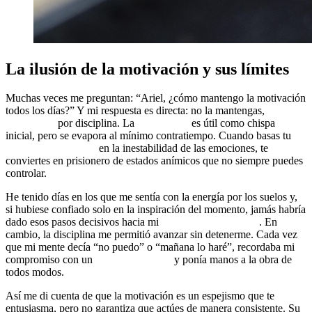
La ilusión de la motivación y sus límites
Muchas veces me preguntan: “Ariel, ¿cómo mantengo la motivación
todos los días?” Y mi respuesta es directa: no la mantengas,
sustitúyela
por disciplina. La
motivación
es útil como chispa
inicial, pero se evapora al mínimo contratiempo. Cuando basas tu
desarrollo personal
en la inestabilidad de las emociones, te
conviertes en prisionero de estados anímicos que no siempre puedes
controlar.
He tenido días en los que me sentía con la energía por los suelos y,
si hubiese confiado solo en la inspiración del momento, jamás habría
dado esos pasos decisivos hacia mi
crecimiento personal
. En
cambio, la disciplina me permitió avanzar sin detenerme. Cada vez
que mi mente decía “no puedo” o “mañana lo haré”, recordaba mi
compromiso con un
mindset de éxito
y ponía manos a la obra de
todos modos.
Así me di cuenta de que la motivación es un espejismo que te
entusiasma, pero no garantiza que actúes de manera consistente. Su