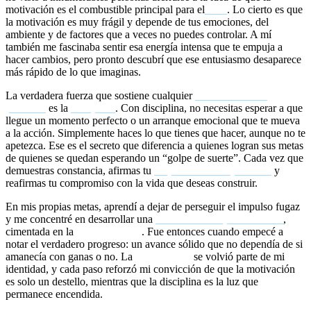
motivación es el combustible principal para el
éxito
. Lo cierto es que
la motivación es muy frágil y depende de tus emociones, del
ambiente y de factores que a veces no puedes controlar. A mí
también me fascinaba sentir esa energía intensa que te empuja a
hacer cambios, pero pronto descubrí que ese entusiasmo desaparece
más rápido de lo que imaginas.
La verdadera fuerza que sostiene cualquier
transformación
personal
es la
disciplina
. Con disciplina, no necesitas esperar a que
llegue un momento perfecto o un arranque emocional que te mueva
a la acción. Simplemente haces lo que tienes que hacer, aunque no te
apetezca. Ese es el secreto que diferencia a quienes logran sus metas
de quienes se quedan esperando un “golpe de suerte”. Cada vez que
demuestras constancia, afirmas tu
responsabilidad personal
y
reafirmas tu compromiso con la vida que deseas construir.
En mis propias metas, aprendí a dejar de perseguir el impulso fugaz
y me concentré en desarrollar una
mentalidad inquebrantable
,
cimentada en la
autodisciplina
. Fue entonces cuando empecé a
notar el verdadero progreso: un avance sólido que no dependía de si
amanecía con ganas o no. La
consistencia
se volvió parte de mi
identidad, y cada paso reforzó mi convicción de que la motivación
es solo un destello, mientras que la disciplina es la luz que
permanece encendida.