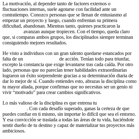
La motivación, al depender tanto de factores externos o
fluctuaciones internas, suele agotarse con facilidad ante un
contratiempo. Conozco personas que se llenan de entusiasmo al
empezar un proyecto y luego, cuando enfrentan su primera
dificultad, abandonan. Mientras tanto, quienes practicaron la
disciplina
avanzan aunque tropiecen. Con el tiempo, queda claro
que, si comparas ambos grupos, los disciplinados siempre terminan
consiguiendo mejores resultados.
He visto a individuos con un gran talento quedarse estancados por
falta de un
hábito poderoso
de acción. Tenían todo para triunfar,
excepto la constancia que exige levantarse tras cada caída. Por otro
lado, personas que no parecían tener habilidades extraordinarias
lograron un éxito sorprendente gracias a su determinación diaria de
dar lo mejor de sí. Cuando entiendes esto, abrazas la disciplina como
tu mayor aliada, porque confirmas que no necesitas ser un genio ni
vivir “motivado” para crear cambios significativos.
Lo más valioso de la disciplina es que entrena tu
mentalidad de
crecimiento
. Con cada desafío superado, ganas la certeza de que
puedes confiar en ti mismo, sin importar lo difícil que sea el entorno.
Y esa convicción se traslada a todas las áreas de tu vida, haciéndote
sentir dueño de tu destino y capaz de materializar tus proyectos más
ambiciosos.