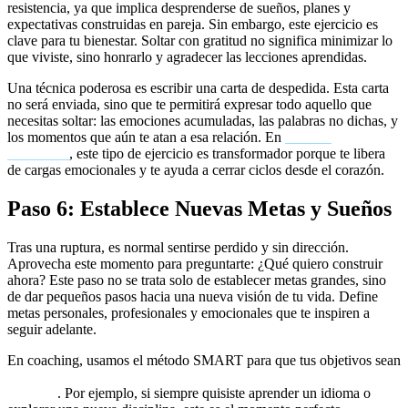
resistencia, ya que implica desprenderse de sueños, planes y
expectativas construidas en pareja. Sin embargo, este ejercicio es
clave para tu bienestar. Soltar con gratitud no significa minimizar lo
que viviste, sino honrarlo y agradecer las lecciones aprendidas.
Una técnica poderosa es escribir una carta de despedida. Esta carta
no será enviada, sino que te permitirá expresar todo aquello que
necesitas soltar: las emociones acumuladas, las palabras no dichas, y
los momentos que aún te atan a esa relación. En
coaching
emocional
, este tipo de ejercicio es transformador porque te libera
de cargas emocionales y te ayuda a cerrar ciclos desde el corazón.
Paso 6: Establece Nuevas Metas y Sueños
Tras una ruptura, es normal sentirse perdido y sin dirección.
Aprovecha este momento para preguntarte: ¿Qué quiero construir
ahora? Este paso no se trata solo de establecer metas grandes, sino
de dar pequeños pasos hacia una nueva visión de tu vida. Define
metas personales, profesionales y emocionales que te inspiren a
seguir adelante.
En coaching, usamos el método SMART para que tus objetivos sean
específicos, medibles, alcanzables, relevantes y con un tiempo
definido
. Por ejemplo, si siempre quisiste aprender un idioma o