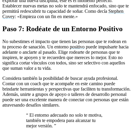
explorar una nueva disciplina, este es el momento perfecto.
Establecer nuevas metas no solo te mantendrá enfocado, sino que te
permitirá redescubrir tu capacidad de soñar. Como decía
Stephen
Covey
: «Empieza con un fin en mente.»
Paso 7: Rodéate de un Entorno Positivo
No subestimes el impacto que tienen las personas que te rodean en
tu proceso de sanación. Un entorno
positivo
puede impulsarte hacia
adelante o anclarte al pasado. Elige rodearte de personas que te
inspiren, te apoyen y te recuerden que mereces lo mejor. Esto no
significa cortar vínculos con todos, sino ser selectivo con aquellos
que suman valor a tu vida.
Considera también la posibilidad de buscar ayuda profesional.
Contar con un coach que te acompañe en este camino puede
brindarte herramientas y perspectivas que faciliten tu transformación.
Además, unirte a grupos de apoyo o talleres de desarrollo personal
puede ser una excelente manera de conectar con personas que están
atravesando desafíos similares.
“
El entorno adecuado no solo te motiva,
también te empodera para alcanzar tu
mejor versión.
”