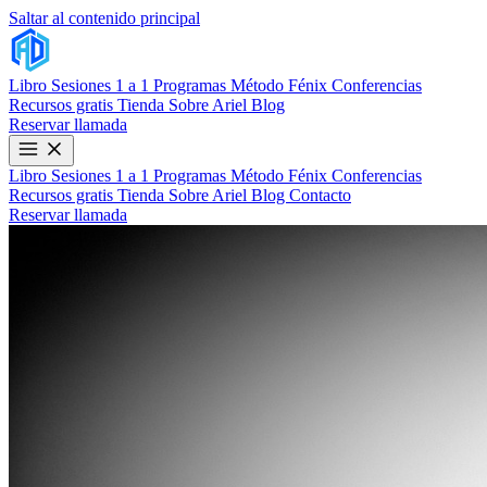
Saltar al contenido principal
Libro
Sesiones 1 a 1
Programas
Método Fénix
Conferencias
Recursos gratis
Tienda
Sobre Ariel
Blog
Reservar llamada
Libro
Sesiones 1 a 1
Programas
Método Fénix
Conferencias
Recursos gratis
Tienda
Sobre Ariel
Blog
Contacto
Reservar llamada