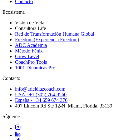
Contacto
Ecosistema
Visión de Vida
Consultora Life
Red de Transformación Humana Global
Freedom (Experiencia Freedom)
ADC Academia
Método Fénix
Grow Level
CoachPro Tools
1001 Dinámicas Pro
Contacto
info@arieldiazcoach.com
USA · +1 (305) 764-9560
España · +34 659 674 376
407 Lincoln Rd Ste 12-N, Miami, Florida, 33139
Sígueme