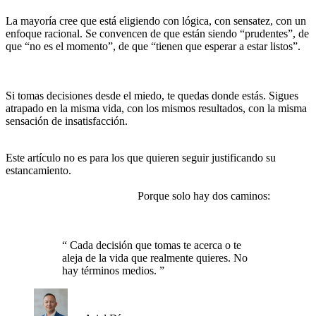
La mayoría cree que está eligiendo con lógica, con sensatez, con un
enfoque racional. Se convencen de que están siendo “prudentes”, de
que “no es el momento”, de que “tienen que esperar a estar listos”.
Pero en el fondo, esas excusas no son más que miedo disfrazado
de inteligencia.
Si tomas decisiones desde el miedo, te quedas donde estás. Sigues
atrapado en la misma vida, con los mismos resultados, con la misma
sensación de insatisfacción.
Pero si aprendes a tomar decisiones
desde la expansión, todo cambia.
Este artículo no es para los que quieren seguir justificando su
estancamiento.
Es para los que están listos para confrontar su
verdad, romper con la parálisis y empezar a moverse con
valentía hacia su grandeza.
Porque solo hay dos caminos:
o sigues
tomando decisiones que te encierran en la mediocridad, o eliges
expandirte sin excusas.
“
Cada decisión que tomas te acerca o te
aleja de la vida que realmente quieres. No
hay términos medios.
”