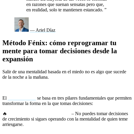
en razones que suenan sensatas pero que,
en realidad, solo te mantienen estancado.
”
— Ariel Díaz
Método Fénix: cómo reprogramar tu
mente para tomar decisiones desde la
expansión
Salir de una mentalidad basada en el miedo no es algo que sucede
de la noche a la mañana.
Es un proceso de reprogramación
interna donde debes desafiar creencias, romper patrones y
elegir conscientemente operar desde la expansión.
El
Método Fénix
se basa en tres pilares fundamentales que permiten
transformar la forma en la que tomas decisiones:
🔥
Ruptura con la vieja identidad
– No puedes tomar decisiones
de crecimiento si sigues operando con la mentalidad de quien teme
arriesgarse.
Debes cuestionar cada creencia que has sostenido
hasta ahora y que te ha mantenido en lo conocido.