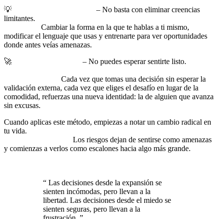
💡
Reprogramación mental
– No basta con eliminar creencias
limitantes.
Tienes que reemplazarlas con una mentalidad de
expansión.
Cambiar la forma en la que te hablas a ti mismo,
modificar el lenguaje que usas y entrenarte para ver oportunidades
donde antes veías amenazas.
🚀
Acción sin garantías
– No puedes esperar sentirte listo.
La
única manera de operar desde la expansión es actuar antes de
estar preparado.
Cada vez que tomas una decisión sin esperar la
validación externa, cada vez que eliges el desafío en lugar de la
comodidad, refuerzas una nueva identidad: la de alguien que avanza
sin excusas.
Cuando aplicas este método, empiezas a notar un cambio radical en
tu vida.
Las oportunidades que antes parecían lejanas se
vuelven alcanzables.
Los riesgos dejan de sentirse como amenazas
y comienzas a verlos como escalones hacia algo más grande.
Dejas
de operar desde la limitación y empiezas a moverte con
determinación hacia la vida que realmente quieres.
“
Las decisiones desde la expansión se
sienten incómodas, pero llevan a la
libertad. Las decisiones desde el miedo se
sienten seguras, pero llevan a la
frustración.
”