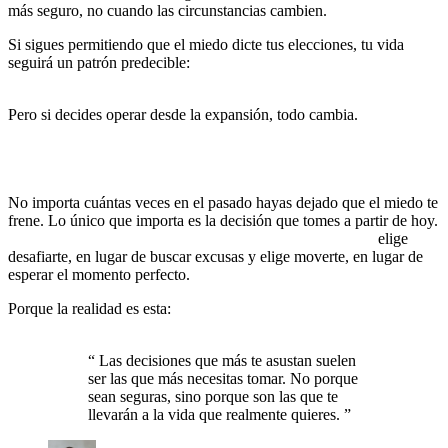
más seguro, no cuando las circunstancias cambien.
Ahora.
Si sigues permitiendo que el miedo dicte tus elecciones, tu vida
seguirá un patrón predecible:
las mismas oportunidades perdidas,
los mismos ciclos repetidos, la misma frustración de siempre.
Pero si decides operar desde la expansión, todo cambia.
No porque
sea fácil, sino porque te obligará a convertirte en alguien más
fuerte, más decidido y más capaz de crear la realidad que
deseas.
No importa cuántas veces en el pasado hayas dejado que el miedo te
frene. Lo único que importa es la decisión que tomes a partir de hoy.
Elige actuar desde la confianza, no desde la limitación,
elige
desafiarte, en lugar de buscar excusas y elige moverte, en lugar de
esperar el momento perfecto.
Porque la realidad es esta:
si no tomas el control de tus decisiones,
el miedo lo hará por ti.
“
Las decisiones que más te asustan suelen
ser las que más necesitas tomar. No porque
sean seguras, sino porque son las que te
llevarán a la vida que realmente quieres.
”