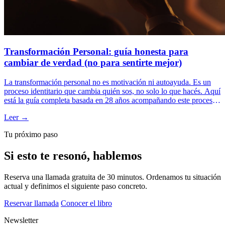
Transformación Personal: guía honesta para
cambiar de verdad (no para sentirte mejor)
La transformación personal no es motivación ni autoayuda. Es un
proceso identitario que cambia quién sos, no solo lo que hacés. Aquí
está la guía completa basada en 28 años acompañando este proceso:
qué la diferencia del cambio superficial, las 4 fases que atraviesa, los
Leer →
obstáculos reales y los pasos concretos. Sin clichés ni promesas
mágicas.
Tu próximo paso
Si esto te resonó, hablemos
Reserva una llamada gratuita de 30 minutos. Ordenamos tu situación
actual y definimos el siguiente paso concreto.
Reservar llamada
Conocer el libro
Newsletter