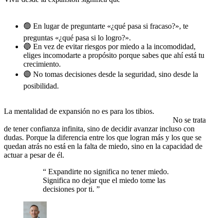
lo que quieres construir, no en lo que temes perder.
🟢 En lugar de preguntarte «¿qué pasa si fracaso?», te
preguntas «¿qué pasa si lo logro?».
🔵 En vez de evitar riesgos por miedo a la incomodidad,
eliges incomodarte a propósito porque sabes que ahí está tu
crecimiento.
🟣 No tomas decisiones desde la seguridad, sino desde la
posibilidad.
Te preguntas «¿cómo puedo hacerlo
funcionar?» en lugar de asumir que no puedes.
La mentalidad de expansión no es para los tibios.
Es para los que
están dispuestos a hacer lo necesario para elevarse.
No se trata
de tener confianza infinita, sino de decidir avanzar incluso con
dudas. Porque la diferencia entre los que logran más y los que se
quedan atrás no está en la falta de miedo, sino en la capacidad de
actuar a pesar de él.
“
Expandirte no significa no tener miedo.
Significa no dejar que el miedo tome las
decisiones por ti.
”