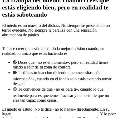
La trampa del miedo: cuando crees que
estás eligiendo bien, pero en realidad te
estás saboteando
El miedo es un maestro del disfraz. No siempre se presenta como
terror evidente. No siempre te paraliza con una sensación
abrumadora de pánico.
A veces, el miedo se esconde en la lógica,
en la precaución, en la idea de ser «realista».
Te hace creer que estás tomando la mejor decisión cuando, en
realidad, lo único que estás haciendo es
evitar lo desconocido.
🔴 Dices que «no es el momento», pero en realidad tienes
miedo a salir de tu zona de confort.
🟠 Justificas tu inacción diciendo que «necesitas más
información», cuando en el fondo solo estás evitando tomar
riesgos.
🟡 Te convences de que «no es para ti», cuando lo que
realmente pasa es que temes fracasar y demostrarte que no
eres tan capaz como creías.
El miedo es astuto. No te dice «no lo hagas» directamente. En su
lugar,
te llena de excusas disfrazadas de sentido común
. Y lo peor