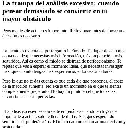
La trampa del análisis excesivo: cuando
pensar demasiado se convierte en tu
mayor obstáculo
Pensar antes de actuar es importante. Reflexionar antes de tomar una
decisión es necesario.
El problema surge cuando el análisis se
convierte en una excusa para no moverse.
La mente es experta en postergar lo incómodo. En lugar de actuar, te
convence de que necesitas más información, más preparación, más
seguridad. Así es como el miedo se disfraza de perfeccionismo. Te
repites que vas a esperar el momento ideal, que necesitas investigar
más, que cuando tengas más experiencia, entonces sí lo harás.
Pero lo que no te das cuenta es que cada día que pospones, el costo
de la inacción aumenta. No existe un momento en el que te sientas
completamente preparado. No hay un punto en el que todas las
circunstancias sean perfectas.
La claridad que buscas no viene
antes de la acción, sino después de ella.
El análisis excesivo se convierte en parálisis cuando en lugar de
impulsarte a actuar, solo te llena de dudas. Si sigues esperando
sentirte listo, perderás años. El único camino es tomar una decisión y
sostenerla.
Muévete sin garantías, porque la única certeza que