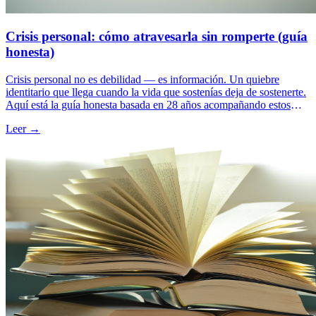
Crisis personal: cómo atravesarla sin romperte (guía
honesta)
Crisis personal no es debilidad — es información. Un quiebre
identitario que llega cuando la vida que sostenías deja de sostenerte.
Aquí está la guía honesta basada en 28 años acompañando estos
procesos: cómo reconocerla, las 3 trampas más comunes al
Leer →
atravesarla, y los pasos concretos para salir transformado en lugar de
atrapado.