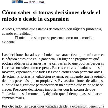
— Ariel Díaz
Cómo saber si tomas decisiones desde el
miedo o desde la expansión
A veces, creemos que estamos decidiendo con lógica y prudencia,
cuando en realidad,
estamos operando desde el miedo sin darnos
cuenta.
El miedo no siempre se presenta como una emoción
evidente.
A menudo, se camufla de “realismo”, “precaución” o
“ser racional”.
Las decisiones basadas en el miedo se caracterizan por enfocarse en
la pérdida antes que en la ganancia. En lugar de preguntarte qué
podrías obtener si te arriesgas, te centras en lo que podrías perder si
las cosas no salen como esperas. Buscas certezas absolutas antes de
moverte, esperando que todas las condiciones sean perfectas antes
de actuar. Priorizas la validación externa, permitiendo que la opinión
de otros pese más que tu propia voz. Evitas situaciones desafiantes,
aunque eso signifique permanecer en un entorno que ya no te hace
crecer. Pospones decisiones importantes con la excusa de que
“todavía no es el momento”, dejando que el tiempo pase sin hacer
cambios reales.
Por otro lado, las decisiones tomadas desde la expansión tienen una