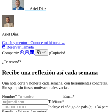
— Ariel Díaz
Ariel Díaz
Coach y mentor · Conoce mi historia →
Reservar llamada
Compartir:
¡Copiado!
¿Te resonó?
Recibe una reflexión así cada semana
Una nota corta y honesta cada semana, con herramientas concretas.
Sin spam, sin frases motivacionales vacías.
Nombre
*
Email
*
Teléfono
*
Incluye el código de país (ej. +34 para
España, +54 para Argentina).