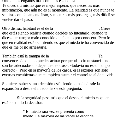
Uno de los engaños más comunes es el de la
«prudencia excesiva»
.
Te dices a ti mismo que es mejor esperar, que necesitas más
información, que aún no es el momento. La realidad es que nunca te
sentirás completamente listo, y mientras más postergas, más difícil se
vuelve dar el paso.
Otro disfraz habitual es el de la
«lógica del conformismo»
. Crees
que estás siendo realista cuando decides no intentarlo, cuando te
dices que «mejor malo conocido que bueno por conocer». Pero lo
que en realidad está ocurriendo es que el miedo te ha convencido de
que es mejor no arriesgarte.
También está la trampa de la
«responsabilidad externa»
. Te
convences de que no puedes actuar porque «las circunstancias no
son las adecuadas», «depende de otros», «todavía no es el tiempo
correcto». Pero en la mayoría de los casos, esas razones son solo
excusas encubiertas que te impiden asumir el control total de tu vida.
Si quieres saber si una decisión está siendo tomada desde la
expansión o desde el miedo, hazte esta pregunta:
¿Estoy eligiendo
esto porque realmente lo quiero o porque me hace sentir
seguro?
Si la seguridad pesa más que el deseo, el miedo es quien
está tomando la decisión.
“
El miedo rara vez se presenta como
miedo. La mayoría de las veces se esconde