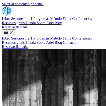
Saltar al contenido principal
Libro
Sesiones 1 a 1
Programas
Método Fénix
Conferencias
Recursos gratis
Tienda
Sobre Ariel
Blog
Reservar llamada
Libro
Sesiones 1 a 1
Programas
Método Fénix
Conferencias
Recursos gratis
Tienda
Sobre Ariel
Blog
Contacto
Reservar llamada