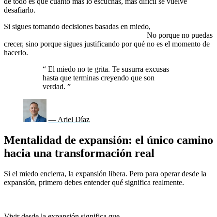
de todo es que cuanto más lo escuchas, más difícil se vuelve
desafiarlo.
Si sigues tomando decisiones basadas en miedo,
seguirás atrapado
en una vida donde nada realmente cambia.
No porque no puedas
crecer, sino porque sigues justificando por qué no es el momento de
hacerlo.
“
El miedo no te grita. Te susurra excusas
hasta que terminas creyendo que son
verdad.
”
— Ariel Díaz
Mentalidad de expansión: el único camino
hacia una transformación real
Si el miedo encierra, la expansión libera. Pero para operar desde la
expansión, primero debes entender qué significa realmente.
No es
solo pensar en grande o tener metas ambiciosas. Es una forma
de vida.
Vivir desde la expansión significa que
tomas decisiones basadas en