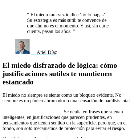
existe es que si no haces nada, nada cambiará.
“
El miedo rara vez te dice ‘no lo hagas’.
Su estrategia es más sutil: te convence de
que aún no es el momento. Y así, sin darte
cuenta, pasan los años.
”
— Ariel Díaz
El miedo disfrazado de lógica: cómo
justificaciones sutiles te mantienen
estancado
El miedo no siempre se siente como un bloqueo evidente. No
siempre es un pánico abrumador o una sensación de parálisis total.
A
veces, el miedo se viste de lógica y convence a tu mente de que
postergar es la mejor opción.
Se oculta en frases que suenan
inteligentes, en justificaciones que parecen prudentes, en
pensamientos que tienen sentido en la superficie, pero que, en el
fondo, son solo mecanismos de protección para evitar el riesgo.