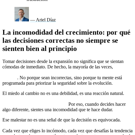
— Ariel Díaz
La incomodidad del crecimiento: por qué
las decisiones correctas no siempre se
sienten bien al principio
Tomar decisiones desde la expansión no significa que se sientan
cómodas de inmediato. De hecho, la mayoría de las veces,
las
decisiones que realmente te llevan a crecer generan resistencia
interna
. No porque sean incorrectas, sino porque tu mente está
programada para priorizar la seguridad sobre la evolución.
El miedo al cambio no es una debilidad, es una reacción natural.
Tu
cerebro quiere mantenerte en lo conocido, en lo predecible, en
lo que no representa un desafío.
Por eso, cuando decides hacer
algo diferente, sientes una incomodidad que te hace dudar.
Ese malestar no es una señal de que la decisión es equivocada.
Es la
prueba de que estás saliendo de la versión limitada de ti mismo.
Cada vez que eliges lo incómodo, cada vez que desafías la tendencia