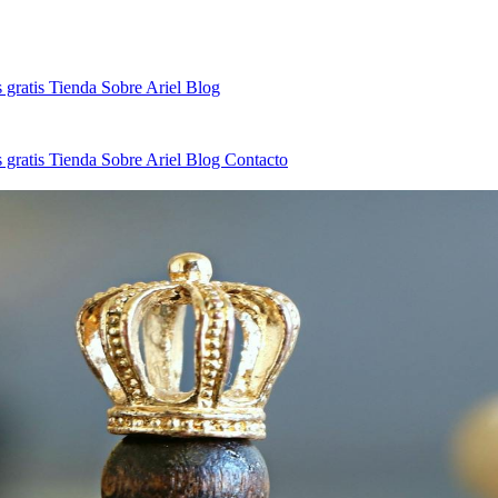
 gratis
Tienda
Sobre Ariel
Blog
 gratis
Tienda
Sobre Ariel
Blog
Contacto