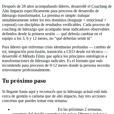
Después de 28 años acompañando líderes, desarrollé el
Coaching de
Alto Impacto
específicamente para procesos de desarrollo de
liderazgo transformador. La premisa es simple: trabajar
simultáneamente sobre los tres dominios (lenguaje + emocional +
corporal) con disciplina de resultados verificables. Cada proceso de
coaching de liderazgo que acompaño tiene indicadores observables
definidos desde la primera sesión — qué debería cambiar en el
equipo a los 3, 6 y 12 meses, no "qué deberías sentir tú".
Para líderes que enfrentan crisis identitarias profundas — cambio de
rol, integración post-fusión, transición a CEO desde rol técnico —
desarrollé el
Método Fénix
que aplica los principios ontológicos a
transformaciones de liderazgo radicales. Es el formato que más
recomiendo para procesos de 9-12 meses donde la persona necesita
reinventarse profesionalmente.
Tu próximo paso
Si llegaste hasta aquí y reconocés que tu liderazgo actual está más
cerca de gestión o carisma que de alto impacto, hay tres acciones
concretas que puedes tomar esta semana:
Hacé la prueba operativa.
En las próximas 2 semanas,
ausentate del detalle operativo sin avisar. Observa qué pasa.