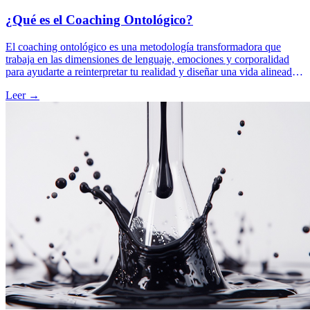
¿Qué es el Coaching Ontológico?
El coaching ontológico es una metodología transformadora que
trabaja en las dimensiones de lenguaje, emociones y corporalidad
para ayudarte a reinterpretar tu realidad y diseñar una vida alineada
con tu propósito. Este enfoque no solo cambia lo que haces, sino
Leer →
quién eres mientras lo haces.