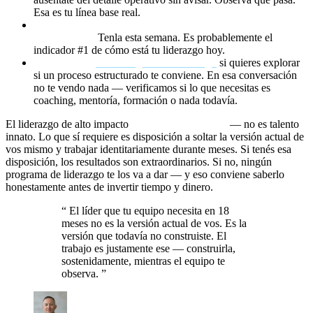
Esa es tu línea base real.
Identificá la conversación difícil que más estás
postergando.
Tenla esta semana. Es probablemente el
indicador #1 de cómo está tu liderazgo hoy.
Reservá una
llamada gratuita conmigo
si quieres explorar
si un proceso estructurado te conviene. En esa conversación
no te vendo nada — verificamos si lo que necesitas es
coaching, mentoría, formación o nada todavía.
El liderazgo de alto impacto
se puede desarrollar
— no es talento
innato. Lo que sí requiere es disposición a soltar la versión actual de
vos mismo y trabajar identitariamente durante meses. Si tenés esa
disposición, los resultados son extraordinarios. Si no, ningún
programa de liderazgo te los va a dar — y eso conviene saberlo
honestamente antes de invertir tiempo y dinero.
“
El líder que tu equipo necesita en 18
meses no es la versión actual de vos. Es la
versión que todavía no construiste. El
trabajo es justamente ese — construirla,
sostenidamente, mientras el equipo te
observa.
”