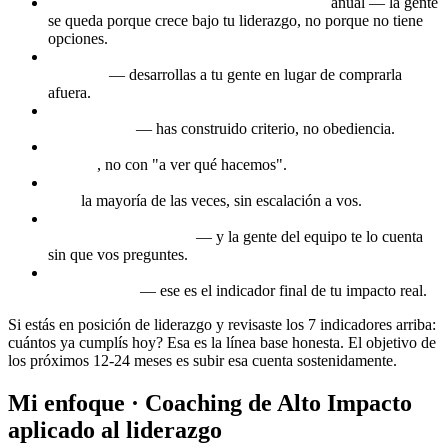
Rotación voluntaria del equipo bajo 10%
anual — la gente
se queda porque crece bajo tu liderazgo, no porque no tiene
opciones.
Promociones internas mayores que contrataciones
externas
— desarrollas a tu gente en lugar de comprarla
afuera.
El equipo toma decisiones operativas sin pedirte
autorización
— has construido criterio, no obediencia.
Las reuniones de equipo terminan con acciones claras y
owners
, no con "a ver qué hacemos".
Conflictos entre miembros del equipo se resuelven entre
ellos
la mayoría de las veces, sin escalación a vos.
Cuando te tomas vacaciones 2+ semanas, los resultados se
mantienen o mejoran
— y la gente del equipo te lo cuenta
sin que vos preguntes.
Personas que dejaron tu equipo siguen agradecidas y te
recomiendan
— ese es el indicador final de tu impacto real.
Si estás en posición de liderazgo y revisaste los 7 indicadores arriba:
cuántos ya cumplís hoy? Esa es la línea base honesta. El objetivo de
los próximos 12-24 meses es subir esa cuenta sostenidamente.
Mi enfoque · Coaching de Alto Impacto
aplicado al liderazgo