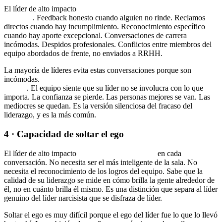
El líder de alto impacto
tiene las conversaciones que la mayoría
posterga
. Feedback honesto cuando alguien no rinde. Reclamos
directos cuando hay incumplimiento. Reconocimiento específico
cuando hay aporte excepcional. Conversaciones de carrera
incómodas. Despidos profesionales. Conflictos entre miembros del
equipo abordados de frente, no enviados a RRHH.
La mayoría de líderes evita estas conversaciones porque son
incómodas.
Esa evitación es lo que más erosiona la cultura del
equipo
. El equipo siente que su líder no se involucra con lo que
importa. La confianza se pierde. Las personas mejores se van. Las
mediocres se quedan. Es la versión silenciosa del fracaso del
liderazgo, y es la más común.
4 · Capacidad de soltar el ego
El líder de alto impacto
no necesita tener razón
en cada
conversación. No necesita ser el más inteligente de la sala. No
necesita el reconocimiento de los logros del equipo. Sabe que la
calidad de su liderazgo se mide en cómo brilla la gente alrededor de
él, no en cuánto brilla él mismo. Es una distinción que separa al líder
genuino del líder narcisista que se disfraza de líder.
Soltar el ego es muy difícil porque el ego del líder fue lo que lo llevó