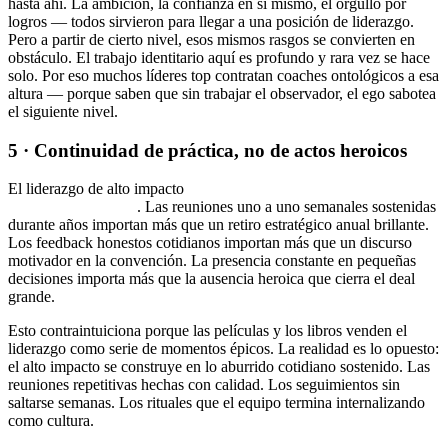
hasta ahí. La ambición, la confianza en sí mismo, el orgullo por
logros — todos sirvieron para llegar a una posición de liderazgo.
Pero a partir de cierto nivel, esos mismos rasgos se convierten en
obstáculo. El trabajo identitario aquí es profundo y rara vez se hace
solo. Por eso muchos líderes top contratan coaches ontológicos a esa
altura — porque saben que sin trabajar el observador, el ego sabotea
el siguiente nivel.
5 · Continuidad de práctica, no de actos heroicos
El liderazgo de alto impacto
se construye por consistencia, no por
momentos heroicos
. Las reuniones uno a uno semanales sostenidas
durante años importan más que un retiro estratégico anual brillante.
Los feedback honestos cotidianos importan más que un discurso
motivador en la convención. La presencia constante en pequeñas
decisiones importa más que la ausencia heroica que cierra el deal
grande.
Esto contraintuiciona porque las películas y los libros venden el
liderazgo como serie de momentos épicos. La realidad es lo opuesto:
el alto impacto se construye en lo aburrido cotidiano sostenido. Las
reuniones repetitivas hechas con calidad. Los seguimientos sin
saltarse semanas. Los rituales que el equipo termina internalizando
como cultura.