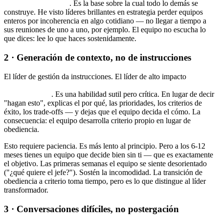
impactante de tener
. Es la base sobre la cual todo lo demás se
construye. He visto líderes brillantes en estrategia perder equipos
enteros por incoherencia en algo cotidiano — no llegar a tiempo a
sus reuniones de uno a uno, por ejemplo. El equipo no escucha lo
que dices: lee lo que haces sostenidamente.
2 · Generación de contexto, no de instrucciones
El líder de gestión da instrucciones. El líder de alto impacto
genera
contexto donde las decisiones correctas se vuelven evidentes
para el equipo
. Es una habilidad sutil pero crítica. En lugar de decir
"hagan esto", explicas el por qué, las prioridades, los criterios de
éxito, los trade-offs — y dejas que el equipo decida el cómo. La
consecuencia: el equipo desarrolla criterio propio en lugar de
obediencia.
Esto requiere paciencia. Es más lento al principio. Pero a los 6-12
meses tienes un equipo que decide bien sin ti — que es exactamente
el objetivo. Las primeras semanas el equipo se siente desorientado
("¿qué quiere el jefe?"). Sostén la incomodidad. La transición de
obediencia a criterio toma tiempo, pero es lo que distingue al líder
transformador.
3 · Conversaciones difíciles, no postergación