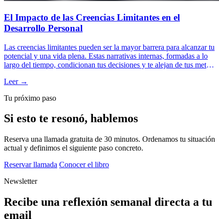
El Impacto de las Creencias Limitantes en el
Desarrollo Personal
Las creencias limitantes pueden ser la mayor barrera para alcanzar tu
potencial y una vida plena. Estas narrativas internas, formadas a lo
largo del tiempo, condicionan tus decisiones y te alejan de tus metas.
Sin embargo, con las herramientas adecuadas y el acompañamiento
Leer →
correcto, puedes transformarlas en creencias fortalecedoras que
impulsen tu desarrollo personal y profesional. Descubre cómo
Tu próximo paso
identificar, cuestionar y superar estas barreras internas para
desbloquear tu verdadero potencial.
Si esto te resonó, hablemos
Reserva una llamada gratuita de 30 minutos. Ordenamos tu situación
actual y definimos el siguiente paso concreto.
Reservar llamada
Conocer el libro
Newsletter
Recibe una reflexión semanal directa a tu
email