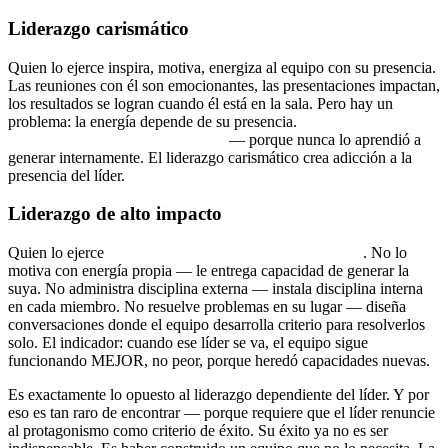
Liderazgo carismático
Quien lo ejerce inspira, motiva, energiza al equipo con su presencia.
Las reuniones con él son emocionantes, las presentaciones impactan,
los resultados se logran cuando él está en la sala. Pero hay un
problema: la energía depende de su presencia.
Cuando se va, el
equipo se queda sin combustible
— porque nunca lo aprendió a
generar internamente. El liderazgo carismático crea adicción a la
presencia del líder.
Liderazgo de alto impacto
Quien lo ejerce
transforma la forma de ser del equipo
. No lo
motiva con energía propia — le entrega capacidad de generar la
suya. No administra disciplina externa — instala disciplina interna
en cada miembro. No resuelve problemas en su lugar — diseña
conversaciones donde el equipo desarrolla criterio para resolverlos
solo. El indicador: cuando ese líder se va, el equipo sigue
funcionando MEJOR, no peor, porque heredó capacidades nuevas.
Es exactamente lo opuesto al liderazgo dependiente del líder. Y por
eso es tan raro de encontrar — porque requiere que el líder renuncie
al protagonismo como criterio de éxito. Su éxito ya no es ser