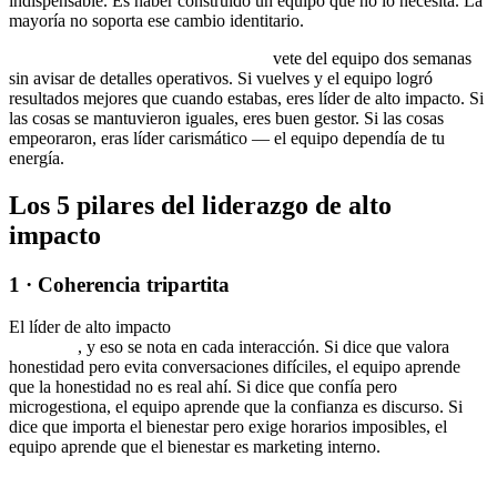
indispensable. Es haber construido un equipo que no lo necesita. La
mayoría no soporta ese cambio identitario.
Prueba operativa del alto impacto:
vete del equipo dos semanas
sin avisar de detalles operativos. Si vuelves y el equipo logró
resultados mejores que cuando estabas, eres líder de alto impacto. Si
las cosas se mantuvieron iguales, eres buen gestor. Si las cosas
empeoraron, eras líder carismático — el equipo dependía de tu
energía.
Los 5 pilares del liderazgo de alto
impacto
1 · Coherencia tripartita
El líder de alto impacto
piensa, siente y actúa en la misma
dirección
, y eso se nota en cada interacción. Si dice que valora
honestidad pero evita conversaciones difíciles, el equipo aprende
que la honestidad no es real ahí. Si dice que confía pero
microgestiona, el equipo aprende que la confianza es discurso. Si
dice que importa el bienestar pero exige horarios imposibles, el
equipo aprende que el bienestar es marketing interno.
La coherencia tripartita es lo más difícil de fingir y lo más