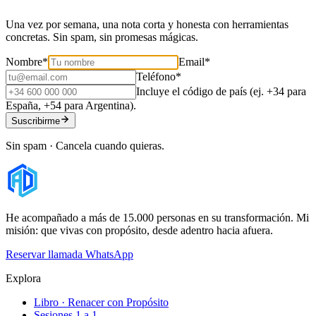
Una vez por semana, una nota corta y honesta con herramientas
concretas. Sin spam, sin promesas mágicas.
Nombre
*
Email
*
Teléfono
*
Incluye el código de país (ej. +34 para
España, +54 para Argentina).
Suscribirme
Sin spam · Cancela cuando quieras.
He acompañado a más de 15.000 personas en su transformación. Mi
misión: que vivas con propósito, desde adentro hacia afuera.
Reservar llamada
WhatsApp
Explora
Libro · Renacer con Propósito
Sesiones 1 a 1