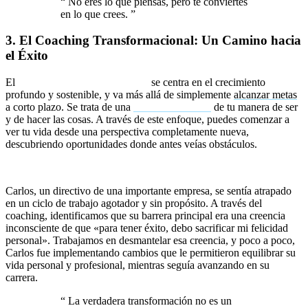
“
No eres lo que piensas, pero te conviertes
en lo que crees.
”
3. El Coaching Transformacional: Un Camino hacia
el Éxito
El
Coaching Transformacional
se centra en el crecimiento
profundo y sostenible, y va más allá de simplemente
alcanzar metas
a corto plazo. Se trata de una
reinvención total
de tu manera de ser
y de hacer las cosas. A través de este enfoque, puedes comenzar a
ver tu vida desde una perspectiva completamente nueva,
descubriendo oportunidades donde antes veías obstáculos.
Historia de transformación:
Carlos, un directivo de una importante empresa, se sentía atrapado
en un ciclo de trabajo agotador y sin propósito. A través del
coaching, identificamos que su barrera principal era una creencia
inconsciente de que «para tener éxito, debo sacrificar mi felicidad
personal». Trabajamos en desmantelar esa creencia, y poco a poco,
Carlos fue implementando cambios que le permitieron equilibrar su
vida personal y profesional, mientras seguía avanzando en su
carrera.
“
La verdadera transformación no es un