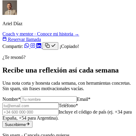
Ariel Díaz
Coach y mentor · Conoce mi historia →
Reservar llamada
Compartir:
¡Copiado!
¿Te resonó?
Recibe una reflexión así cada semana
Una nota corta y honesta cada semana, con herramientas concretas.
Sin spam, sin frases motivacionales vacías.
Nombre
*
Email
*
Teléfono
*
Incluye el código de país (ej. +34 para
España, +54 para Argentina).
Suscribirme
Sin spam · Cancela cuando quieras.