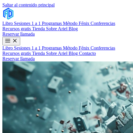
Saltar al contenido principal
Libro
Sesiones 1 a 1
Programas
Método Fénix
Conferencias
Recursos gratis
Tienda
Sobre Ariel
Blog
Reservar llamada
Libro
Sesiones 1 a 1
Programas
Método Fénix
Conferencias
Recursos gratis
Tienda
Sobre Ariel
Blog
Contacto
Reservar llamada