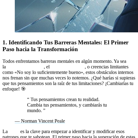
1. Identificando Tus Barreras Mentales: El Primer
Paso hacia la Transformación
Todos enfrentamos barreras mentales en algún momento. Ya sea
la
falta de confianza
, el
miedo al fracaso
, o creencias limitantes
como «No soy lo suficientemente bueno», estos obstáculos internos
nos frenan sin que muchas veces lo notemos. ¿Qué harías si supieras
que tus pensamientos son la raíz de tus limitaciones? ¡Cambiarías tu
enfoque! 🎯
“
Tus pensamientos crean tu realidad.
Cambia tus pensamientos, y cambiarás tu
mundo.
”
— Norman Vincent Peale
La
PNL
es la clave para empezar a identificar y modificar esos
patrones que te sabotean. El primer paso hacia la superación de estas