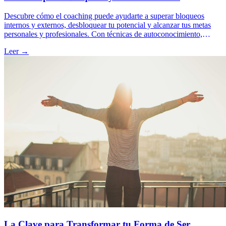
Descubre cómo el coaching puede ayudarte a superar bloqueos
internos y externos, desbloquear tu potencial y alcanzar tus metas
personales y profesionales. Con técnicas de autoconocimiento,
clarificación de objetivos y compromiso, podrás transformar tu vida
Leer →
y avanzar con confianza hacia el éxito.
La Clave para Transformar tu Forma de Ser