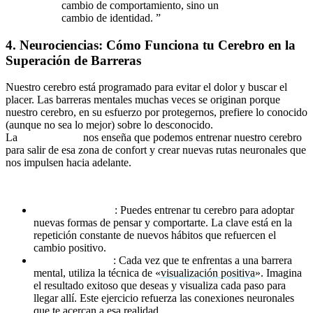
cambio de comportamiento, sino un
cambio de identidad.
”
4. Neurociencias: Cómo Funciona tu Cerebro en la
Superación de Barreras
Nuestro cerebro está programado para evitar el dolor y buscar el
placer. Las barreras mentales muchas veces se originan porque
nuestro cerebro, en su esfuerzo por protegernos, prefiere lo conocido
(aunque no sea lo mejor) sobre lo desconocido.
La
neurociencia
nos enseña que podemos entrenar nuestro cerebro
para salir de esa zona de confort y crear nuevas rutas neuronales que
nos impulsen hacia adelante.
Estrategias clave:
Neuroplasticidad
: Puedes entrenar tu cerebro para adoptar
nuevas formas de pensar y comportarte. La clave está en la
repetición constante de nuevos hábitos que refuercen el
cambio positivo.
Hackea tu mente
: Cada vez que te enfrentas a una barrera
mental, utiliza la técnica de «
visualización positiva
». Imagina
el resultado exitoso que deseas y visualiza cada paso para
llegar allí. Este ejercicio refuerza las conexiones neuronales
que te acercan a esa realidad.