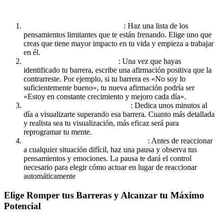
Consejos Prácticos para Romper tus Barreras Mentales Hoy
Mismo:
Identifica tu barrera principal
: Haz una lista de los
pensamientos limitantes que te están frenando. Elige uno que
creas que tiene mayor impacto en tu vida y empieza a trabajar
en él.
Cambia tu narrativa interna
: Una vez que hayas
identificado tu barrera, escribe una afirmación positiva que la
contrarreste. Por ejemplo, si tu barrera es «No soy lo
suficientemente bueno», tu nueva afirmación podría ser
«Estoy en constante crecimiento y mejoro cada día».
Practica la visualización positiva
: Dedica unos minutos al
día a visualizarte superando esa barrera. Cuanto más detallada
y realista sea tu visualización, más eficaz será para
reprogramar tu mente.
Incorpora el mindfulness en tu rutina
: Antes de reaccionar
a cualquier situación difícil, haz una pausa y observa tus
pensamientos y emociones. La pausa te dará el control
necesario para elegir cómo actuar en lugar de reaccionar
automáticamente
Elige Romper tus Barreras y Alcanzar tu Máximo
Potencial