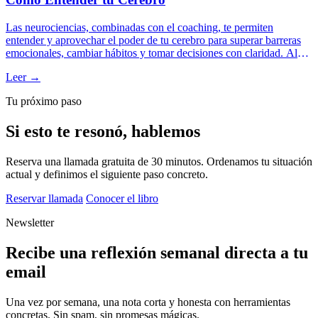
Las neurociencias, combinadas con el coaching, te permiten
entender y aprovechar el poder de tu cerebro para superar barreras
emocionales, cambiar hábitos y tomar decisiones con claridad. Al
aplicar conocimientos sobre neuroplasticidad, gestión del estrés y el
Leer →
papel de las emociones, puedes alcanzar tus objetivos y mejorar
tanto personal como profesionalmente.
Tu próximo paso
Si esto te resonó, hablemos
Reserva una llamada gratuita de 30 minutos. Ordenamos tu situación
actual y definimos el siguiente paso concreto.
Reservar llamada
Conocer el libro
Newsletter
Recibe una reflexión semanal directa a tu
email
Una vez por semana, una nota corta y honesta con herramientas
concretas. Sin spam, sin promesas mágicas.