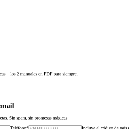
icas + los 2 manuales en PDF para siempre.
email
etas. Sin spam, sin promesas mágicas.
Teléfono
*
Incluye el código de país