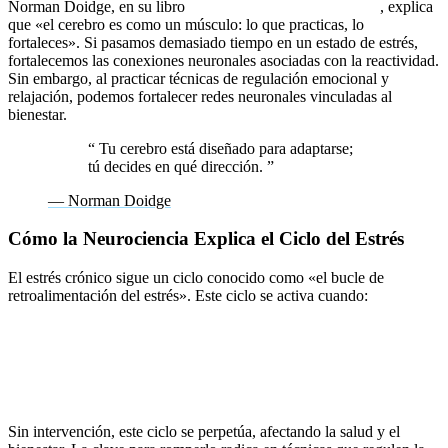
Norman Doidge, en su libro
The Brain That Changes Itself
, explica
que «el cerebro es como un músculo: lo que practicas, lo
fortaleces». Si pasamos demasiado tiempo en un estado de estrés,
fortalecemos las conexiones neuronales asociadas con la reactividad.
Sin embargo, al practicar técnicas de regulación emocional y
relajación, podemos fortalecer redes neuronales vinculadas al
bienestar.
“
Tu cerebro está diseñado para adaptarse;
tú decides en qué dirección.
”
— Norman Doidge
Cómo la Neurociencia Explica el Ciclo del Estrés
El estrés crónico sigue un ciclo conocido como «el bucle de
retroalimentación del estrés». Este ciclo se activa cuando:
Una situación se percibe como amenazante.
La amígdala envía señales de alarma al sistema nervioso.
Se libera cortisol, aumentando la tensión física y emocional.
Sin intervención, este ciclo se perpetúa, afectando la salud y el