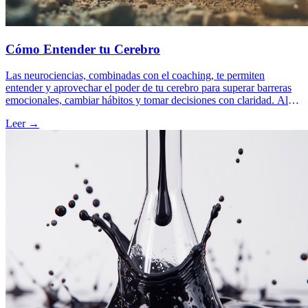
Cómo Entender tu Cerebro
Las neurociencias, combinadas con el coaching, te permiten
entender y aprovechar el poder de tu cerebro para superar barreras
emocionales, cambiar hábitos y tomar decisiones con claridad. Al
aplicar conocimientos sobre neuroplasticidad, gestión del estrés y el
Leer →
papel de las emociones, puedes alcanzar tus objetivos y mejorar
tanto personal como profesionalmente.