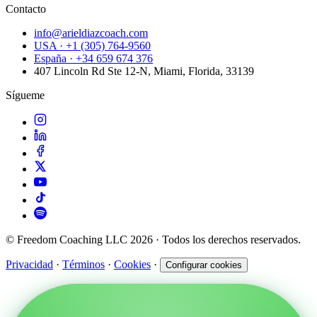
Contacto
info@arieldiazcoach.com
USA · +1 (305) 764-9560
España · +34 659 674 376
407 Lincoln Rd Ste 12-N, Miami, Florida, 33139
Sígueme
© Freedom Coaching LLC 2026 · Todos los derechos reservados.
Privacidad
·
Términos
·
Cookies
·
Configurar cookies