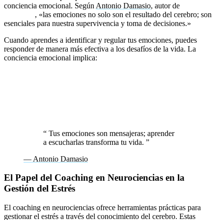
conciencia emocional. Según
Antonio Damasio
, autor de
El error de
Descartes
, «las emociones no solo son el resultado del cerebro; son
esenciales para nuestra supervivencia y toma de decisiones.»
Cuando aprendes a identificar y regular tus emociones, puedes
responder de manera más efectiva a los desafíos de la vida. La
conciencia emocional implica:
Reconocer tus emociones en el momento presente.
Entender qué las desencadena.
Usarlas como guía para tomar decisiones alineadas con tus
objetivos.
“
Tus emociones son mensajeras; aprender
a escucharlas transforma tu vida.
”
— Antonio Damasio
El Papel del Coaching en Neurociencias en la
Gestión del Estrés
El coaching en neurociencias ofrece herramientas prácticas para
gestionar el estrés a través del conocimiento del cerebro. Estas