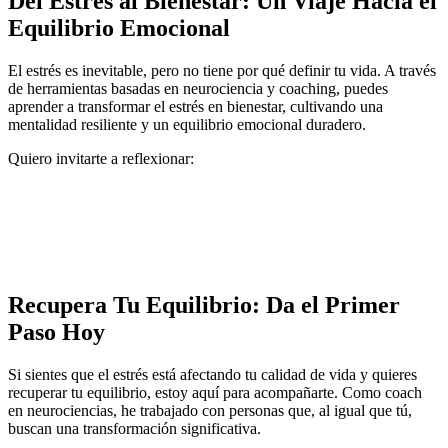
Del Estrés al Bienestar: Un Viaje Hacia el
Equilibrio Emocional
El estrés es inevitable, pero no tiene por qué definir tu vida. A través
de herramientas basadas en neurociencia y coaching, puedes
aprender a transformar el estrés en bienestar, cultivando una
mentalidad resiliente y un equilibrio emocional duradero.
Quiero invitarte a reflexionar:
¿Qué pasaría si pudieras transformar el estrés en una
oportunidad para crecer?
¿Cómo cambiaría tu vida si priorizaras tu bienestar y
aprendieras a responder con calma ante los desafíos?
Recupera Tu Equilibrio: Da el Primer
Paso Hoy
Si sientes que el estrés está afectando tu calidad de vida y quieres
recuperar tu equilibrio, estoy aquí para acompañarte. Como coach
en neurociencias, he trabajado con personas que, al igual que tú,
buscan una transformación significativa.