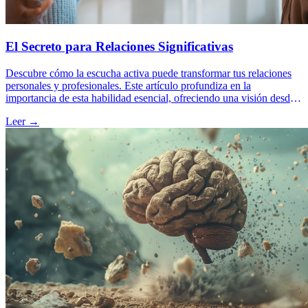
El Secreto para Relaciones Significativas
Descubre cómo la escucha activa puede transformar tus relaciones
personales y profesionales. Este artículo profundiza en la
importancia de esta habilidad esencial, ofreciendo una visión desde
el coaching ontológico y explorando cómo practicarla puede
Leer →
fortalecer la empatía, la conexión y la confianza.