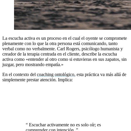
La escucha activa es un proceso en el cual el oyente se compromete
plenamente con lo que la otra persona está comunicando, tanto
verbal como no verbalmente. Carl Rogers, psicólogo humanista y
creador de la terapia centrada en el cliente, describe la escucha
activa como «entender al otro como si estuvieras en sus zapatos, sin
juzgar, pero mostrando empatía.»
En el contexto del
coaching ontológico
, esta práctica va más allá de
simplemente prestar atención. Implica:
Reconocer emociones y estados internos.
Identificar creencias limitantes detrás de las palabras.
Crear un espacio seguro donde el otro se sienta escuchado y
valorado.
“
Escuchar activamente no es solo oír; es
comprender con intención.
”