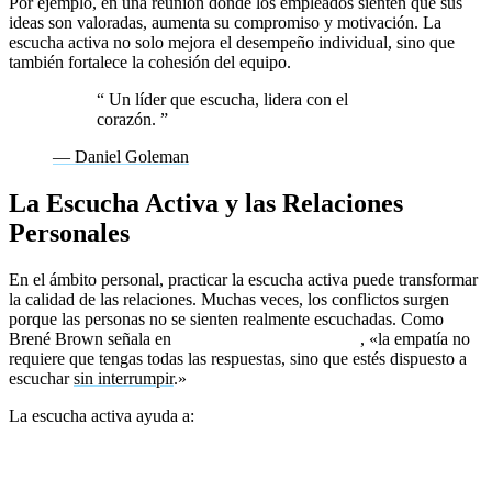
Por ejemplo, en una reunión donde los empleados sienten que sus
ideas son valoradas, aumenta su compromiso y motivación. La
escucha activa no solo mejora el desempeño individual, sino que
también fortalece la cohesión del equipo.
“
Un líder que escucha, lidera con el
corazón.
”
— Daniel Goleman
La Escucha Activa y las Relaciones
Personales
En el ámbito personal, practicar la escucha activa puede transformar
la calidad de las relaciones. Muchas veces, los conflictos surgen
porque las personas no se sienten realmente escuchadas. Como
Brené Brown señala en
El poder de ser vulnerable
, «la empatía no
requiere que tengas todas las respuestas, sino que estés dispuesto a
escuchar
sin interrumpir
.»
La escucha activa ayuda a:
Mejorar la comunicación entre parejas, amigos y familiares.
Reducir tensiones y malentendidos.