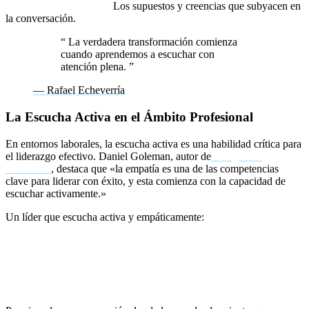
3. Escucha contextual:
Los supuestos y creencias que subyacen en
la conversación.
“
La verdadera transformación comienza
cuando aprendemos a escuchar con
atención plena.
”
— Rafael Echeverría
La Escucha Activa en el Ámbito Profesional
En entornos laborales, la escucha activa es una habilidad crítica para
el liderazgo efectivo. Daniel Goleman, autor de
Inteligencia
emocional
, destaca que «la empatía es una de las competencias
clave para liderar con éxito, y esta comienza con la capacidad de
escuchar activamente.»
Un líder que escucha activa y empáticamente:
Construye confianza dentro de su equipo.
Fomenta la creatividad y la resolución de problemas.
Evita malentendidos y conflictos innecesarios.