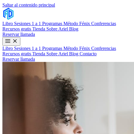
Saltar al contenido principal
Libro
Sesiones 1 a 1
Programas
Método Fénix
Conferencias
Recursos gratis
Tienda
Sobre Ariel
Blog
Reservar llamada
Libro
Sesiones 1 a 1
Programas
Método Fénix
Conferencias
Recursos gratis
Tienda
Sobre Ariel
Blog
Contacto
Reservar llamada