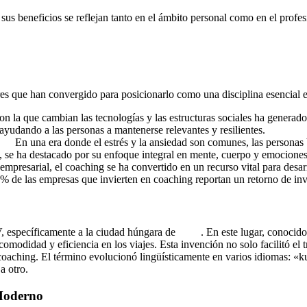
sus beneficios se reflejan tanto en el ámbito personal como en el profes
res que han convergido para posicionarlo como una disciplina esencial e
n la que cambian las tecnologías y las estructuras sociales ha generad
yudando a las personas a mantenerse relevantes y resilientes.
nal
En una era donde el estrés y la ansiedad son comunes, las personas
o, se ha destacado por su enfoque integral en mente, cuerpo y emociones
presarial, el coaching se ha convertido en un recurso vital para desarr
6% de las empresas que invierten en coaching reportan un retorno de inv
XV, específicamente a la ciudad húngara de
Kocs
. En este lugar, conocid
comodidad y eficiencia en los viajes. Esta invención no solo facilitó el 
l coaching. El término evolucionó lingüísticamente en varios idiomas: 
a otro.
 Moderno