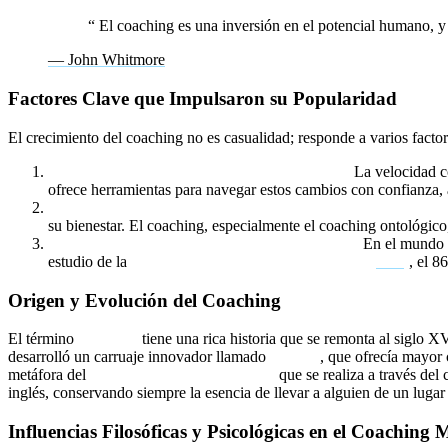
“
El coaching es una inversión en el potencial humano, y 
— John Whitmore
Factores Clave que Impulsaron su Popularidad
El crecimiento del coaching no es casualidad; responde a varios facto
Aceleración del Cambio Tecnológico y Social
La velocidad co
ofrece herramientas para navegar estos cambios con confianza, a
Aumento de la Conciencia sobre la Salud Mental y Emocio
su bienestar. El coaching, especialmente el coaching ontológic
Demanda de Liderazgo más Humano y Eficaz
En el mundo em
estudio de la
International Coaching Federation (
ICF
)
, el 8
Origen y Evolución del Coaching
El término
coaching
tiene una rica historia que se remonta al siglo 
desarrolló un carruaje innovador llamado
“kocsi”
, que ofrecía mayor 
metáfora del
viaje personal y profesional
que se realiza a través de
inglés, conservando siempre la esencia de llevar a alguien de un lugar 
Influencias Filosóficas y Psicológicas en el Coaching