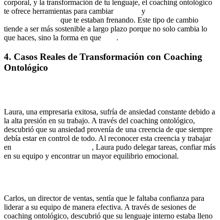
corporal, y la transformación de tu lenguaje, el coaching ontológico
te ofrece herramientas para cambiar
hábitos
y
patrones de
comportamiento
que te estaban frenando. Este tipo de cambio
tiende a ser más sostenible a largo plazo porque no solo cambia lo
que haces, sino la forma en que
eres
.
4. Casos Reales de Transformación con Coaching
Ontológico
Historia de Transformación 1: Laura, de la Ansiedad al
Equilibrio Emocional
Laura, una empresaria exitosa, sufría de ansiedad constante debido a
la alta presión en su trabajo. A través del coaching ontológico,
descubrió que su ansiedad provenía de una creencia de que siempre
debía estar en control de todo. Al reconocer esta creencia y trabajar
en
gestionar sus emociones
, Laura pudo delegar tareas, confiar más
en su equipo y encontrar un mayor equilibrio emocional.
Historia de Transformación 2: Carlos, de la Falta de Confianza
a un Liderazgo Inspirador
Carlos, un director de ventas, sentía que le faltaba confianza para
liderar a su equipo de manera efectiva. A través de sesiones de
coaching ontológico, descubrió que su lenguaje interno estaba lleno