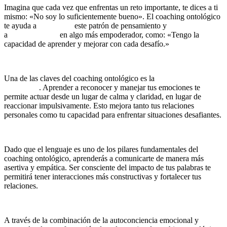
Imagina que cada vez que enfrentas un reto importante, te dices a ti
mismo: «No soy lo suficientemente bueno». El coaching ontológico
te ayuda a
reconocer
este patrón de pensamiento y
a
transformarlo
en algo más empoderador, como: «Tengo la
capacidad de aprender y mejorar con cada desafío.»
3.2. Mejor Gestión Emocional
Una de las claves del coaching ontológico es la
gestión de las
emociones
. Aprender a reconocer y manejar tus emociones te
permite actuar desde un lugar de calma y claridad, en lugar de
reaccionar impulsivamente. Esto mejora tanto tus relaciones
personales como tu capacidad para enfrentar situaciones desafiantes.
3.3. Comunicación Asertiva y Empática
Dado que el lenguaje es uno de los pilares fundamentales del
coaching ontológico, aprenderás a comunicarte de manera más
asertiva y empática. Ser consciente del impacto de tus palabras te
permitirá tener interacciones más constructivas y fortalecer tus
relaciones.
3.4. Cambio Sostenible de Hábitos
A través de la combinación de la autoconciencia emocional y