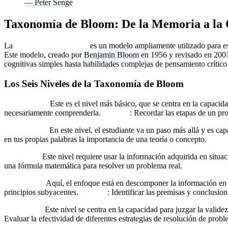
— Peter Senge
Taxonomía de Bloom: De la Memoria a la 
La
Taxonomía de Bloom
es un modelo ampliamente utilizado para est
Este modelo, creado por
Benjamin Bloom
en 1956 y revisado en 2001 
cognitivas simples hasta habilidades complejas de pensamiento crítico 
Los Seis Niveles de la Taxonomía de Bloom
1. Recordar:
Este es el nivel más básico, que se centra en la capacid
necesariamente comprenderla.
Ejemplo
: Recordar las etapas de un pro
2. Entender:
En este nivel, el estudiante va un paso más allá y es ca
en tus propias palabras la importancia de una teoría o concepto.
3. Aplicar:
Este nivel requiere usar la información adquirida en situa
una fórmula matemática para resolver un problema real.
4. Analizar:
Aquí, el enfoque está en descomponer la información en su
principios subyacentes.
Ejemplo
: Identificar las premisas y conclusi
5. Evaluar:
Este nivel se centra en la capacidad para juzgar la valide
Evaluar la efectividad de diferentes estrategias de resolución de probl