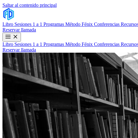
Saltar al contenido principal
Libro
Sesiones 1 a 1
Programas
Método Fénix
Conferencias
Recursos
Reservar llamada
Libro
Sesiones 1 a 1
Programas
Método Fénix
Conferencias
Recursos
Reservar llamada