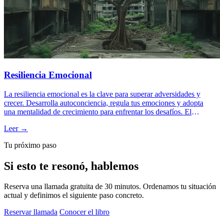
Resiliencia Emocional
La resiliencia emocional es la clave para superar adversidades y
crecer. Desarrolla autoconciencia, regula tus emociones y adopta
una mentalidad de crecimiento para enfrentar los desafíos. El
coaching te proporciona herramientas para mejorar tu capacidad de
Leer →
recuperación emocional, impactando positivamente en tu vida
personal y profesional.
Tu próximo paso
Si esto te resonó, hablemos
Reserva una llamada gratuita de 30 minutos. Ordenamos tu situación
actual y definimos el siguiente paso concreto.
Reservar llamada
Conocer el libro