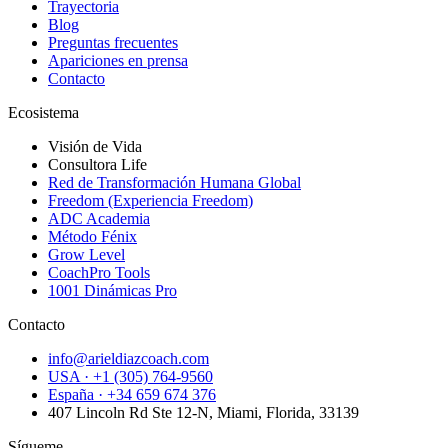
Trayectoria
Blog
Preguntas frecuentes
Apariciones en prensa
Contacto
Ecosistema
Visión de Vida
Consultora Life
Red de Transformación Humana Global
Freedom (Experiencia Freedom)
ADC Academia
Método Fénix
Grow Level
CoachPro Tools
1001 Dinámicas Pro
Contacto
info@arieldiazcoach.com
USA · +1 (305) 764-9560
España · +34 659 674 376
407 Lincoln Rd Ste 12-N, Miami, Florida, 33139
Sígueme