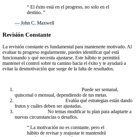
“
El éxito está en el progreso, no solo en el
destino.
”
— John C. Maxwell
Revisión Constante
La revisión constante es fundamental para mantenerte motivado. Al
evaluar tu progreso regularmente, puedes identificar qué está
funcionando y qué necesita ajustarse. Este hábito te permitirá
mantener el control sobre tu camino hacia el éxito y te ayudará a
evitar la desmotivación que surge de la falta de resultados.
Cómo implementar revisiones regulares:
Establece intervalos de revisión.
Puede ser semanal,
quincenal o mensual, dependiendo de tus metas.
Haz un análisis honesto.
Evalúa qué estrategias están dando
frutos y cuáles deben ser ajustadas.
Realiza ajustes.
No temas modificar tu plan para adaptarte a
nuevas circunstancias o desafíos.
“
La motivación no es constante, pero el
hábito de revisar y reajustar te mantendrá