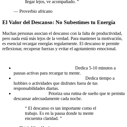
llegar lejos, ve acompañado.
”
— Proverbio africano
El Valor del Descanso: No Subestimes tu Energía
Muchas personas asocian el descanso con la falta de productividad,
pero nada está más lejos de la verdad. Para mantener la motivación,
es esencial recargar energías regularmente. El descanso te permite
reflexionar, recuperar fuerzas y evitar el agotamiento emocional.
Estrategias para integrar el descanso en tu rutina:
Micro descansos durante el día.
Dedica 5-10 minutos a
pausas activas para recargar tu mente.
Tiempo para actividades recreativas.
Dedica tiempo a
hobbies o actividades que disfrutes fuera de tus
responsabilidades diarias.
Sueño reparador.
Prioriza una rutina de sueño que te permita
descansar adecuadamente cada noche.
“
El descanso es tan importante como el
trabajo. Es en la pausa donde tu mente
encuentra claridad.
”