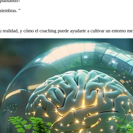
 plantando?
siembras.
”
u realidad, y cómo el coaching puede ayudarte a cultivar un entorno me