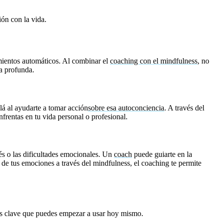
ón con la vida.
amientos automáticos. Al combinar el
coaching con el mindfulness
, no
ra profunda.
lá al ayudarte a tomar acción
sobre esa autoconciencia
. A través del
nfrentas en tu vida personal o profesional.
és o las dificultades emocionales. Un
coach
puede guiarte en la
e tus emociones a través del mindfulness, el coaching te permite
cas clave que puedes empezar a usar hoy mismo.