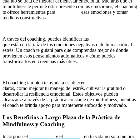
cuando se trata de mejorar el bienestar emocional. Mientras que el
mindfulness te permite estar presente con tus emociones, el coaching
te ofrece herramientas para
interpretar
esas emociones y tomar
medidas constructivas.
Identifica Creencias Limitantes
A través del coaching, puedes identificar las
creencias limitantes
que están en la raíz de tus emociones negativas o de tu reacción al
estrés. Un coach te guiará para que comprendas mejor de dónde
provienen esos pensamientos automáticos y cómo puedes
transformarlos en creencias más útiles.
Establece Objetivos Emocionales
El coaching también te ayuda a establecer
objetivos emocionales
claros, como mejorar tu manejo del estrés, cultivar la gratitud o
desarrollar la resiliencia emocional. Estos objetivos pueden
alcanzarse a través de la práctica constante de mindfulness, mientras
el coach te brinda apoyo para mantenerte enfocado y motivado.
Los Beneficios a Largo Plazo de la Práctica de
Mindfulness y Coaching
Incorporar el
mindfulness
y el
coaching
en tu vida no solo mejora