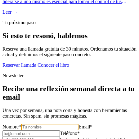
liderarse a uno mismo es esencial para tomar el control de tus
pensamientos, emociones y decisiones. En este artículo, aprenderás
Leer →
cómo herramientas como la Programación Neurolingüística (PNL),
la neurociencia y el mindfulness pueden ayudarte a construir un
Tu próximo paso
liderazgo consciente y efectivo. Si estás listo para dejar de ser
víctima de las circunstancias y comenzar a liderar tu propia historia,
Si esto te resonó, hablemos
este es el primer paso.
Reserva una llamada gratuita de 30 minutos. Ordenamos tu situación
actual y definimos el siguiente paso concreto.
Reservar llamada
Conocer el libro
Newsletter
Recibe una reflexión semanal directa a tu
email
Una vez por semana, una nota corta y honesta con herramientas
concretas. Sin spam, sin promesas mágicas.
Nombre
*
Email
*
Teléfono
*