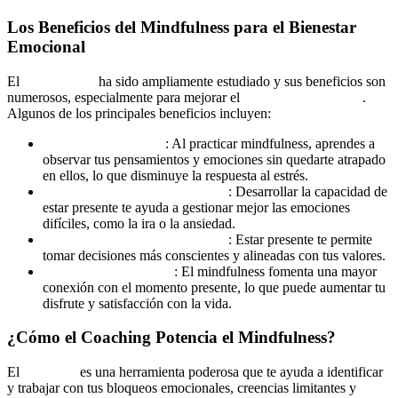
Los Beneficios del Mindfulness para el Bienestar
Emocional
El
mindfulness
ha sido ampliamente estudiado y sus beneficios son
numerosos, especialmente para mejorar el
bienestar emocional
.
Algunos de los principales beneficios incluyen:
Reducción del estrés
: Al practicar mindfulness, aprendes a
observar tus pensamientos y emociones sin quedarte atrapado
en ellos, lo que disminuye la respuesta al estrés.
Mejora de la gestión emocional
: Desarrollar la capacidad de
estar presente te ayuda a gestionar mejor las emociones
difíciles, como la ira o la ansiedad.
Aumento de la claridad mental
: Estar presente te permite
tomar decisiones más conscientes y alineadas con tus valores.
Mejor calidad de vida
: El mindfulness fomenta una mayor
conexión con el momento presente, lo que puede aumentar tu
disfrute y satisfacción con la vida.
¿Cómo el Coaching Potencia el Mindfulness?
El
coaching
es una herramienta poderosa que te ayuda a identificar
y trabajar con tus bloqueos emocionales, creencias limitantes y