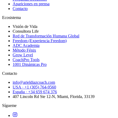
Apariciones en prensa
Contacto
Ecosistema
Visión de Vida
Consultora Life
Red de Transformación Humana Global
Freedom (Experiencia Freedom)
ADC Academia
Método Fénix
Grow Level
CoachPro Tools
1001 Dinámicas Pro
Contacto
info@arieldiazcoach.com
USA · +1 (305) 764-9560
España · +34 659 674 376
407 Lincoln Rd Ste 12-N, Miami, Florida, 33139
Sígueme