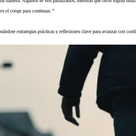
ma manera. Algunos se ven paralizados, mientras que otros logran utiliz
 es el coraje para continuar.
”
onándote estrategias prácticas y reflexiones clave para avanzar con co