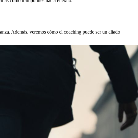
arlas como trampolines hacia el éxito.
nfianza. Además, veremos cómo el coaching puede ser un aliado