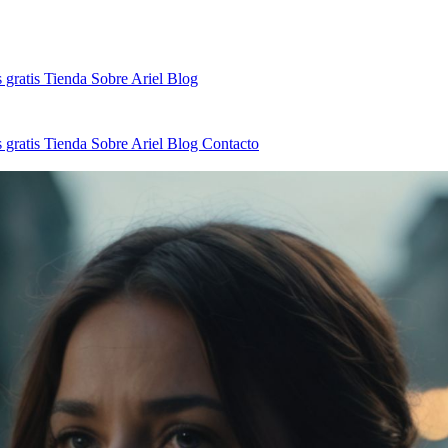
 gratis
Tienda
Sobre Ariel
Blog
 gratis
Tienda
Sobre Ariel
Blog
Contacto