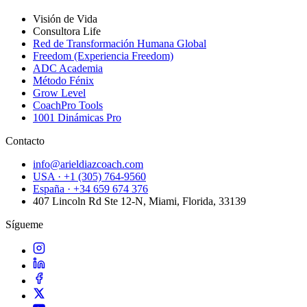
Visión de Vida
Consultora Life
Red de Transformación Humana Global
Freedom (Experiencia Freedom)
ADC Academia
Método Fénix
Grow Level
CoachPro Tools
1001 Dinámicas Pro
Contacto
info@arieldiazcoach.com
USA · +1 (305) 764-9560
España · +34 659 674 376
407 Lincoln Rd Ste 12-N, Miami, Florida, 33139
Sígueme