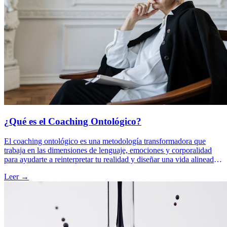
¿Qué es el Coaching Ontológico?
El coaching ontológico es una metodología transformadora que
trabaja en las dimensiones de lenguaje, emociones y corporalidad
para ayudarte a reinterpretar tu realidad y diseñar una vida alineada
con tu propósito. Este enfoque no solo cambia lo que haces, sino
Leer →
quién eres mientras lo haces.