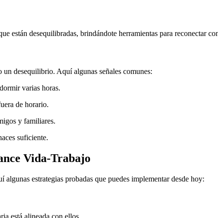
 que están desequilibradas, brindándote herramientas para reconectar co
do un desequilibrio. Aquí algunas señales comunes:
dormir varias horas.
fuera de horario.
migos y familiares.
aces suficiente.
lance Vida-Trabajo
quí algunas estrategias probadas que puedes implementar desde hoy:
ria está alineada con ellos.