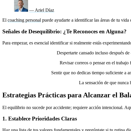
— Ariel Díaz
El
coaching personal
puede ayudarte a identificar las áreas de tu vida
Señales de Desequilibrio: ¿Te Reconoces en Alguna?
Para empezar, es esencial identificar si realmente estás experimentan
Falta de energía constante:
Despertarte cansado incluso después de 
Dificultad para desconectar:
Revisar correos o pensar en el trabajo 
Relaciones descuidadas:
Sentir que no dedicas tiempo suficiente a a
Sentimientos de culpa o insatisfacción:
La sensación de que nunca h
Estrategias Prácticas para Alcanzar el Ba
El equilibrio no sucede por accidente; requiere acción intencional. A
1. Establece Prioridades Claras
Haz una lista de tus valores fundamentales y pregúntate si tu rutina dia