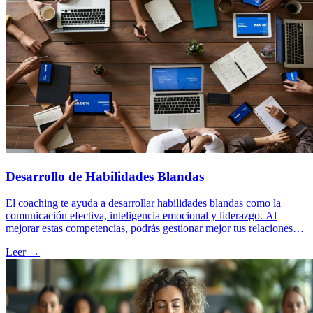
Desarrollo de Habilidades Blandas
El coaching te ayuda a desarrollar habilidades blandas como la
comunicación efectiva, inteligencia emocional y liderazgo. Al
mejorar estas competencias, podrás gestionar mejor tus relaciones
personales y profesionales, logrando un éxito integral en todas las
Leer →
áreas de tu vida.