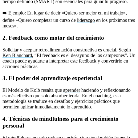
tiempo definido (SMART) son esenciales para guiar tu progreso.
➡️ Ejemplo: En lugar de decir «Quiero ser mejor en mi trabajo»,
define «Quiero completar un curso de
liderazgo
en los próximos tres
meses».
2. Feedback como motor del crecimiento
Solicitar y aceptar
retroalimentación constructiva
es crucial. Según
Ken Blanchard
, “El feedback es el desayuno de los campeones”. Un
coach puede ayudarte a interpretar este feedback y convertirlo en
acciones prácticas.
3. El poder del aprendizaje experiencial
El Modelo de Kolb resalta que
aprender
haciendo y reflexionando
es más efectivo que solo absorber teoría. En el coaching, esta
metodología se traduce en desafíos y ejercicios prácticos que
permiten aplicar inmediatamente lo aprendido.
4. Técnicas de mindfulness para el crecimiento
personal
El
mindfulness
no solo reduce el estrés, sino que también fomenta