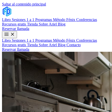
Saltar al contenido principal
Libro
Sesiones 1 a 1
Programas
Método Fénix
Conferencias
Recursos gratis
Tienda
Sobre Ariel
Blog
Reservar llamada
Libro
Sesiones 1 a 1
Programas
Método Fénix
Conferencias
Recursos gratis
Tienda
Sobre Ariel
Blog
Contacto
Reservar llamada