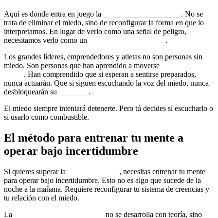
Aquí es donde entra en juego la
reprogramación mental
. No se
trata de eliminar el miedo, sino de reconfigurar la forma en que lo
interpretamos. En lugar de verlo como una señal de peligro,
necesitamos verlo como un
indicador de expansión
.
Los grandes líderes, emprendedores y atletas no son personas sin
miedo. Son personas que han aprendido a moverse
a pesar del
miedo
. Han comprendido que si esperan a sentirse preparados,
nunca actuarán. Que si siguen escuchando la voz del miedo, nunca
desbloquearán su
potencial
.
El miedo siempre intentará detenerte. Pero tú decides si escucharlo o
si usarlo como combustible.
El método para entrenar tu mente a
operar bajo incertidumbre
Si quieres superar la
parálisis mental
, necesitas entrenar tu mente
para operar bajo incertidumbre. Esto no es algo que sucede de la
noche a la mañana. Requiere reconfigurar tu sistema de creencias y
tu relación con el miedo.
La
mentalidad inquebrantable
no se desarrolla con teoría, sino