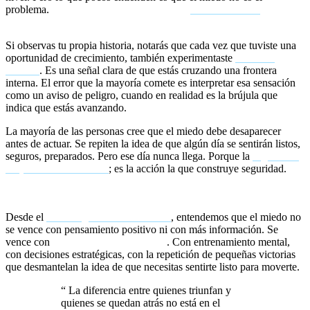
problema.
El verdadero problema es la
parálisis mental
que
genera.
Si observas tu propia historia, notarás que cada vez que tuviste una
oportunidad de crecimiento, también experimentaste
miedo al
fracaso
. Es una señal clara de que estás cruzando una frontera
interna. El error que la mayoría comete es interpretar esa sensación
como un aviso de peligro, cuando en realidad es la brújula que
indica que estás avanzando.
La mayoría de las personas cree que el miedo debe desaparecer
antes de actuar. Se repiten la idea de que algún día se sentirán listos,
seguros, preparados. Pero ese día nunca llega. Porque la
seguridad
no precede a la acción
; es la acción la que construye seguridad.
Esperar a que el miedo desaparezca es el camino más rápido
hacia la inacción y la frustración.
Desde el
coaching transformacional
, entendemos que el miedo no
se vence con pensamiento positivo ni con más información. Se
vence con
acción a pesar del miedo
. Con entrenamiento mental,
con decisiones estratégicas, con la repetición de pequeñas victorias
que desmantelan la idea de que necesitas sentirte listo para moverte.
“
La diferencia entre quienes triunfan y
quienes se quedan atrás no está en el