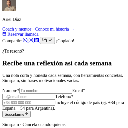
Ariel Díaz
Coach y mentor · Conoce mi historia →
Reservar llamada
Compartir:
¡Copiado!
¿Te resonó?
Recibe una reflexión así cada semana
Una nota corta y honesta cada semana, con herramientas concretas.
Sin spam, sin frases motivacionales vacías.
Nombre
*
Email
*
Teléfono
*
Incluye el código de país (ej. +34 para
España, +54 para Argentina).
Suscribirme
Sin spam · Cancela cuando quieras.