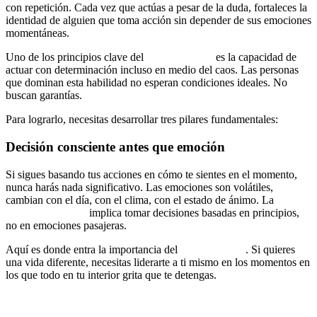
con repetición. Cada vez que actúas a pesar de la duda, fortaleces la
identidad de alguien que toma acción sin depender de sus emociones
momentáneas.
Uno de los principios clave del
Método Fénix
es la capacidad de
actuar con determinación incluso en medio del caos. Las personas
que dominan esta habilidad no esperan condiciones ideales. No
buscan garantías.
Simplemente se mueven.
Para lograrlo, necesitas desarrollar tres pilares fundamentales:
Decisión consciente antes que emoción
Si sigues basando tus acciones en cómo te sientes en el momento,
nunca harás nada significativo. Las emociones son volátiles,
cambian con el día, con el clima, con el estado de ánimo. La
disciplina mental
implica tomar decisiones basadas en principios,
no en emociones pasajeras.
Aquí es donde entra la importancia del
autoliderazgo
. Si quieres
una vida diferente, necesitas liderarte a ti mismo en los momentos en
los que todo en tu interior grita que te detengas.
Tomar decisiones
desde la identidad de la persona en la que quieres convertirte,
no desde la identidad de quien has sido hasta ahora.