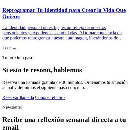
Reprogramar Tu Identidad para Crear la Vida Que
Quieres
La identidad personal no es fija; es un reflejo de nuestros
pensamientos y experiencias acumuladas. Al tomar conciencia de
que podemos reprogramar nuestra autoimagen, liberándonos de
creencias limitantes y etiquetas impuestas, es posible construir una
Leer →
versión de nosotros mismos alineada con la vida que realmente
deseamos. Este proceso implica desafiar nuestra percepción actual y
Tu próximo paso
actuar desde la perspectiva de la persona que aspiramos ser,
fomentando una transformación profunda y duradera.
Si esto te resonó, hablemos
Reserva una llamada gratuita de 30 minutos. Ordenamos tu situación
actual y definimos el siguiente paso concreto.
Reservar llamada
Conocer el libro
Newsletter
Recibe una reflexión semanal directa a tu
email