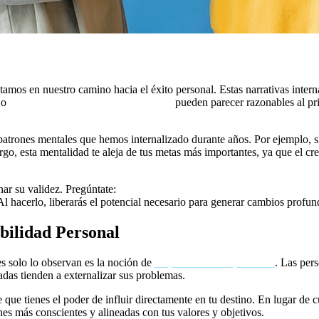
amos en nuestro camino hacia el éxito personal. Estas narrativas intern
o
«es demasiado tarde para cambiar»
pueden parecer razonables al prin
 patrones mentales que hemos internalizado durante años. Por ejemplo,
rgo, esta mentalidad te aleja de tus metas más importantes, ya que el c
onar su validez. Pregúntate:
«¿Qué evidencia tengo para respaldar esta 
 hacerlo, liberarás el potencial necesario para generar cambios profund
bilidad Personal
s solo lo observan es la noción de
responsabilidad personal
. Las per
das tienden a externalizar sus problemas.
e que tienes el poder de influir directamente en tu destino. En lugar de c
es más conscientes y alineadas con tus valores y objetivos.