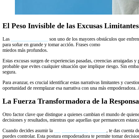
El Peso Invisible de las Excusas Limitantes
Las
excusas limitantes
son uno de los mayores obstáculos que enfrent
para soñar en grande y tomar acción. Frases como
«no tengo tiempo»
miedos más profundos.
Estas excusas surgen de experiencias pasadas, creencias arraigadas y
probable que evites cualquier situación que implique riesgo. Sin emba
segura.
Para avanzar, es crucial identificar estas narrativas limitantes y cuesti
oportunidad de reemplazar esa narrativa con una más empoderadora. Al
La Fuerza Transformadora de la Responsa
Otro factor clave que distingue a quienes cambian el mundo de quiene
decisiones y resultados, mientras que aquellas que permanecen estanca
Cuando decides asumir la
responsabilidad personal
, te das cuenta d
puedes controlar. Esta postura empoderadora te permite tomar decision