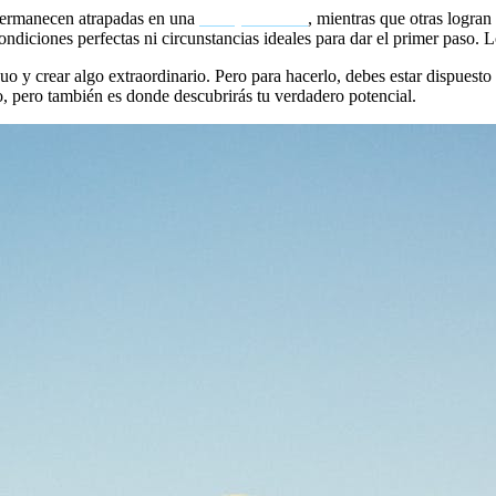
 permanecen atrapadas en una
vida promedio
, mientras que otras logran
diciones perfectas ni circunstancias ideales para dar el primer paso. Lo
o y crear algo extraordinario. Pero para hacerlo, debes estar dispuesto
o, pero también es donde descubrirás tu verdadero potencial.