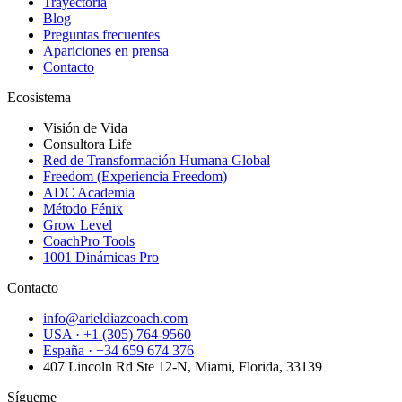
Trayectoria
Blog
Preguntas frecuentes
Apariciones en prensa
Contacto
Ecosistema
Visión de Vida
Consultora Life
Red de Transformación Humana Global
Freedom (Experiencia Freedom)
ADC Academia
Método Fénix
Grow Level
CoachPro Tools
1001 Dinámicas Pro
Contacto
info@arieldiazcoach.com
USA · +1 (305) 764-9560
España · +34 659 674 376
407 Lincoln Rd Ste 12-N, Miami, Florida, 33139
Sígueme