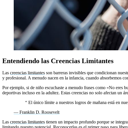
Entendiendo las Creencias Limitantes
Las
creencias limitantes
son barreras invisibles que condicionan nuest
y profesional. A menudo nacen en la infancia, cuando absorbemos com
Por ejemplo, si de niño escuchaste a menudo frases como «No eres buen
deportivas incluso en la adultez. Estas creencias no solo afectan un ár
“
El único límite a nuestros logros de mañana está en nue
— Franklin D. Roosevelt
Las
creencias limitantes
tienen un impacto profundo porque se integran
limitando nuestro potencial. Reconocerlas es el primer paso para libera