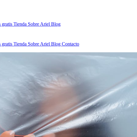
 gratis
Tienda
Sobre Ariel
Blog
 gratis
Tienda
Sobre Ariel
Blog
Contacto