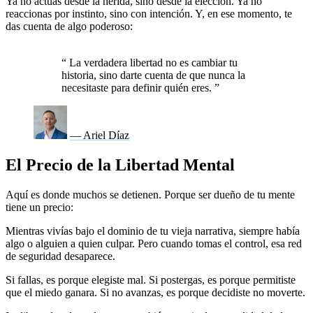
Ya no actúas desde la herida, sino desde la elección. Ya no
reaccionas por instinto, sino con intención. Y, en ese momento, te
das cuenta de algo poderoso:
ya no eres esclavo de tu historia.
Ahora eres el autor.
“
La verdadera libertad no es cambiar tu
historia, sino darte cuenta de que nunca la
necesitaste para definir quién eres.
”
— Ariel Díaz
El Precio de la Libertad Mental
Aquí es donde muchos se detienen. Porque ser dueño de tu mente
tiene un precio:
responsabilidad total.
Mientras vivías bajo el dominio de tu vieja narrativa, siempre había
algo o alguien a quien culpar. Pero cuando tomas el control, esa red
de seguridad desaparece.
Si fallas, es porque elegiste mal. Si postergas, es porque permitiste
que el miedo ganara. Si no avanzas, es porque decidiste no moverte.