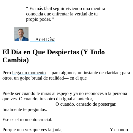
“
Es más fácil seguir viviendo una mentira
conocida que enfrentar la verdad de tu
propio poder.
”
— Ariel Díaz
El Día en Que Despiertas (Y Todo
Cambia)
Pero
llega un momento
—para algunos, un instante de claridad; para
otros, un golpe brutal de realidad— en el que
te das cuenta de que
has vivido como prisionero de una historia que nunca elegiste.
Puede ser cuando te miras al espejo y ya no reconoces a la persona
que ves. O cuando, tras otro día igual al anterior,
sientes un vacío
que ya no puedes ignorar.
O cuando, cansado de postergar,
finalmente te preguntas:
«¿Así va a ser el resto de mi vida?»
Ese es el momento crucial.
Porque una vez que ves la jaula,
ya no puedes desverla.
Y cuando