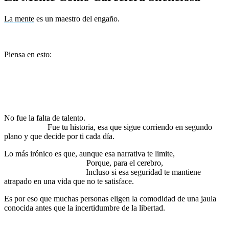
La mente
es un maestro del engaño.
Te convence de que estás
actuando por elección, cuando en realidad estás obedeciendo
órdenes invisibles.
Piensa en esto:
¿cuántas oportunidades has dejado pasar porque
tu mente te dijo que no estabas listo?
¿Cuántas veces has
permanecido en una situación que te lastimaba porque tu mente
insistía en que era “lo mejor” o “lo seguro”?
¿Cuántos sueños
has postergado porque tu narrativa interna repetía que no era
el momento adecuado?
No fue la falta de talento.
No fue la falta de tiempo. No fue la falta
de recursos.
Fue tu historia, esa que sigue corriendo en segundo
plano y que decide por ti cada día.
Lo más irónico es que, aunque esa narrativa te limite,
tu mente la
defiende con ferocidad.
Porque, para el cerebro,
lo conocido es
sinónimo de seguridad.
Incluso si esa seguridad te mantiene
atrapado en una vida que no te satisface.
Es por eso que muchas personas eligen la comodidad de una jaula
conocida antes que la incertidumbre de la libertad.
Prefieren ser
esclavos de su historia porque ser dueños de su mente
implicaría romper con todo lo que creían ser.