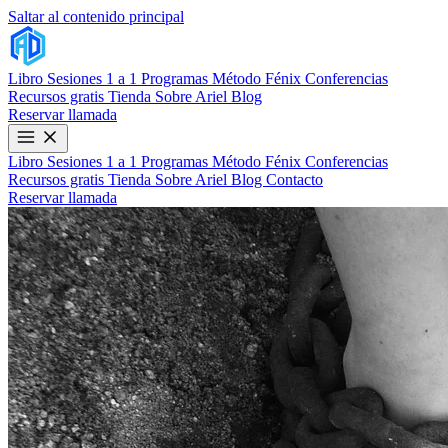
Saltar al contenido principal
Libro
Sesiones 1 a 1
Programas
Método Fénix
Conferencias
Recursos gratis
Tienda
Sobre Ariel
Blog
Reservar llamada
Libro
Sesiones 1 a 1
Programas
Método Fénix
Conferencias
Recursos gratis
Tienda
Sobre Ariel
Blog
Contacto
Reservar llamada