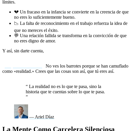
límites.
💔 Un fracaso en la infancia se convierte en la creencia de que
no eres lo suficientemente bueno.
📉 La falta de reconocimiento en el trabajo refuerza la idea de
que no mereces el éxito.
💬 Una relación fallida se transforma en la convicción de que
no eres digno de amor.
Y así, sin darte cuenta,
tu mente crea una prisión construida con
las piedras de tu propia experiencia.
¿
La parte más cruel
?
No ves los barrotes porque se han camuflado
como «realidad.» Crees que las cosas son así, que tú eres así.
Pero
no es verdad.
“
La realidad no es lo que te pasa, sino la
historia que te cuentas sobre lo que te pasa.
”
— Ariel Díaz
La Mente Como Carcelera Silenciosa