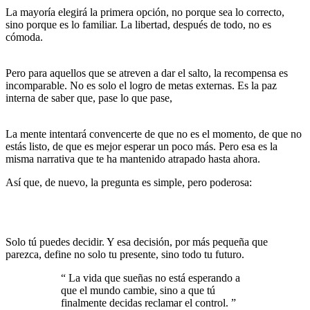
La mayoría elegirá la primera opción, no porque sea lo correcto,
sino porque es lo familiar. La libertad, después de todo, no es
cómoda.
Es un territorio desconocido donde no hay garantías,
solo posibilidades.
Pero para aquellos que se atreven a dar el salto, la recompensa es
incomparable. No es solo el logro de metas externas. Es la paz
interna de saber que, pase lo que pase,
estás viviendo según tu
propia verdad y no según las cadenas invisibles de tu pasado.
La mente intentará convencerte de que no es el momento, de que no
estás listo, de que es mejor esperar un poco más. Pero esa es la
misma narrativa que te ha mantenido atrapado hasta ahora.
Así que, de nuevo, la pregunta es simple, pero poderosa:
¿Eres dueño de tu mente o sigues siendo un esclavo de tu
historia?
Solo tú puedes decidir. Y esa decisión, por más pequeña que
parezca, define no solo tu presente, sino todo tu futuro.
“
La vida que sueñas no está esperando a
que el mundo cambie, sino a que tú
finalmente decidas reclamar el control.
”