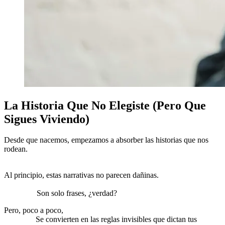
La Historia Que No Elegiste (Pero Que
Sigues Viviendo)
Desde que nacemos, empezamos a absorber las historias que nos
rodean.
Primero de nuestros padres, luego de la escuela, la
sociedad y nuestras propias experiencias.
Al principio, estas narrativas no parecen dañinas.
«Sé responsable,»
«No falles,» «No hagas ruido,» «No esperes demasiado,» «Sé
realista.»
Son solo frases, ¿verdad?
Pero, poco a poco,
estas palabras se transforman en verdades
internas.
Se convierten en las reglas invisibles que dictan tus