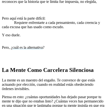
reconoces que la historia que te limita fue impuesta, no elegida,
empiezas a entender que también puedes escribir un nuevo
guion.
Pero aquí está la parte difícil:
liberarte de tu historia no es un acto
pasivo.
Requiere enfrentarte a cada pensamiento, cada creencia y
cada excusa que has usado como escudo.
Y eso duele.
Porque soltar la vieja narrativa significa, en cierto
modo, dejar morir una parte de ti.
Pero, ¿
cuál es la alternativa
?
Seguir viviendo como un personaje secundario en tu propia
vida.
La Mente Como Carcelera Silenciosa
La mente es un maestro del engaño. Te convence de que estás
actuando por elección, cuando en realidad estás obedeciendo
órdenes invisibles.
Piensa en esto: ¿cuántas oportunidades has dejado pasar porque tu
mente te dijo que no estabas listo? ¿Cuántas veces has permanecido
en una situación que te lastimaba porque tu mente insistía en que era