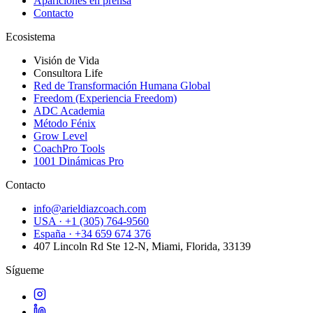
Apariciones en prensa
Contacto
Ecosistema
Visión de Vida
Consultora Life
Red de Transformación Humana Global
Freedom (Experiencia Freedom)
ADC Academia
Método Fénix
Grow Level
CoachPro Tools
1001 Dinámicas Pro
Contacto
info@arieldiazcoach.com
USA · +1 (305) 764-9560
España · +34 659 674 376
407 Lincoln Rd Ste 12-N, Miami, Florida, 33139
Sígueme