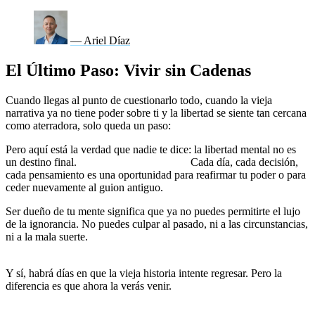
— Ariel Díaz
El Último Paso: Vivir sin Cadenas
Cuando llegas al punto de cuestionarlo todo, cuando la vieja
narrativa ya no tiene poder sobre ti y la libertad se siente tan cercana
como aterradora, solo queda un paso:
elegir vivir sin cadenas.
Pero aquí está la verdad que nadie te dice: la libertad mental no es
un destino final.
Es una práctica diaria.
Cada día, cada decisión,
cada pensamiento es una oportunidad para reafirmar tu poder o para
ceder nuevamente al guion antiguo.
Ser dueño de tu mente significa que ya no puedes permitirte el lujo
de la ignorancia. No puedes culpar al pasado, ni a las circunstancias,
ni a la mala suerte.
La vida que construyas a partir de ahora es
tuya, completamente tuya.
Y sí, habrá días en que la vieja historia intente regresar. Pero la
diferencia es que ahora la verás venir.
Ya no actuarás por inercia,
sino por elección.