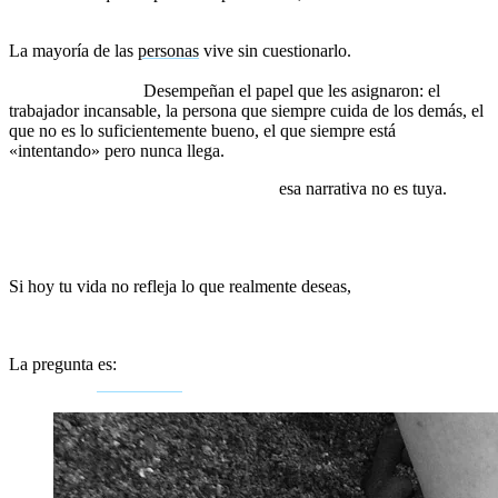
o es el eco de una historia que nunca elegiste?
La mayoría de las
personas
vive sin cuestionarlo.
Se levantan cada
mañana y, sin darse cuenta, retoman el guion que su mente ha
escrito para ellas.
Desempeñan el papel que les asignaron: el
trabajador incansable, la persona que siempre cuida de los demás, el
que no es lo suficientemente bueno, el que siempre está
«intentando» pero nunca llega.
Pero aquí está la verdad incómoda:
esa narrativa no es tuya.
Fue
impuesta por experiencias pasadas, por las palabras de otros,
por fracasos que nunca procesaste y por miedos que decidiste
aceptar como verdades absolutas.
Si hoy tu vida no refleja lo que realmente deseas,
no es porque no
puedas cambiarla, sino porque sigues viviendo bajo la tiranía de
una historia vieja que nunca cuestionaste.
La pregunta es:
¿vas a seguir siendo el esclavo de esa historia o te
atreverás a
reescribirla
?