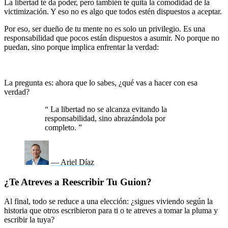
La libertad te da poder, pero también te quita la comodidad de la
victimización. Y eso no es algo que todos estén dispuestos a aceptar.
Por eso, ser dueño de tu mente no es solo un privilegio. Es una
responsabilidad que pocos están dispuestos a asumir. No porque no
puedan, sino porque implica enfrentar la verdad:
tu vida, tal como
es hoy, es el resultado directo de las decisiones que has
permitido que tu mente tome por ti.
La pregunta es: ahora que lo sabes, ¿qué vas a hacer con esa
verdad?
“
La libertad no se alcanza evitando la
responsabilidad, sino abrazándola por
completo.
”
— Ariel Díaz
¿Te Atreves a Reescribir Tu Guion?
Al final, todo se reduce a una elección: ¿sigues viviendo según la
historia que otros escribieron para ti o te atreves a tomar la pluma y
escribir la tuya?