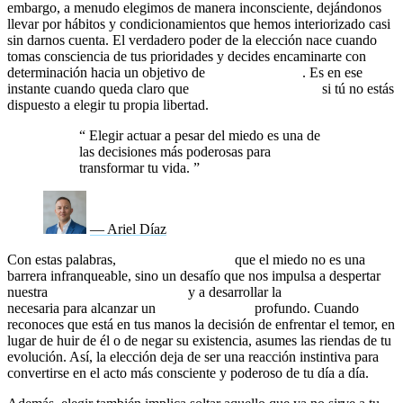
embargo, a menudo elegimos de manera inconsciente, dejándonos
llevar por hábitos y condicionamientos que hemos interiorizado casi
sin darnos cuenta. El verdadero poder de la elección nace cuando
tomas consciencia de tus prioridades y decides encaminarte con
determinación hacia un objetivo de
autosuperación
. Es en ese
instante cuando queda claro que
nadie va a rescatarte
si tú no estás
dispuesto a elegir tu propia libertad.
“
Elegir actuar a pesar del miedo es una de
las decisiones más poderosas para
transformar tu vida.
”
— Ariel Díaz
Con estas palabras,
te quiero recordar
que el miedo no es una
barrera infranqueable, sino un desafío que nos impulsa a despertar
nuestra
inteligencia emocional
y a desarrollar la
resiliencia
necesaria para alcanzar un
cambio de vida
profundo. Cuando
reconoces que está en tus manos la decisión de enfrentar el temor, en
lugar de huir de él o de negar su existencia, asumes las riendas de tu
evolución. Así, la elección deja de ser una reacción instintiva para
convertirse en el acto más consciente y poderoso de tu día a día.