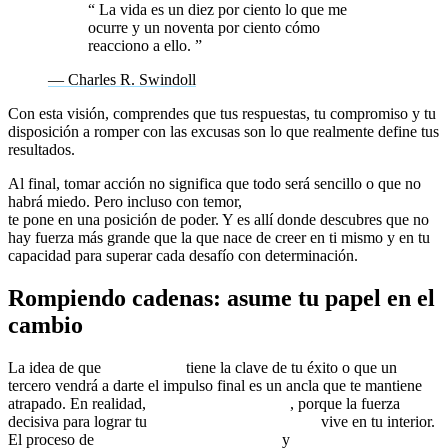
“
La vida es un diez por ciento lo que me
ocurre y un noventa por ciento cómo
reacciono a ello.
”
— Charles R. Swindoll
Con esta visión, comprendes que tus respuestas, tu compromiso y tu
disposición a romper con las excusas son lo que realmente define tus
resultados.
Al final, tomar acción no significa que todo será sencillo o que no
habrá miedo. Pero incluso con temor,
el simple hecho de avanzar
te pone en una posición de poder. Y es allí donde descubres que no
hay fuerza más grande que la que nace de creer en ti mismo y en tu
capacidad para superar cada desafío con determinación.
Rompiendo cadenas: asume tu papel en el
cambio
La idea de que
alguien más
tiene la clave de tu éxito o que un
tercero vendrá a darte el impulso final es un ancla que te mantiene
atrapado. En realidad,
nadie va a rescatarte
, porque la fuerza
decisiva para lograr tu
transformación personal
vive en tu interior.
El proceso de
coaching transformacional
y
coaching para el