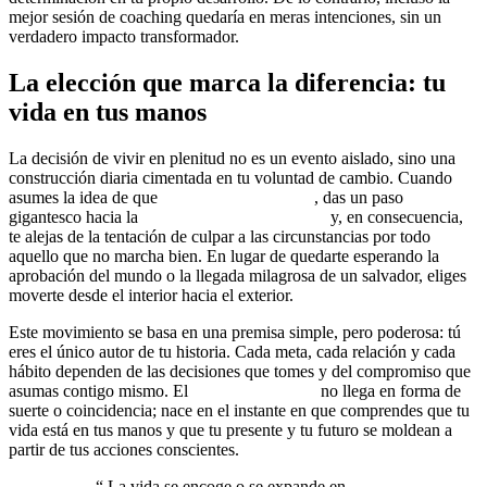
mejor sesión de coaching quedaría en meras intenciones, sin un
verdadero impacto transformador.
La elección que marca la diferencia: tu
vida en tus manos
La decisión de vivir en plenitud no es un evento aislado, sino una
construcción diaria cimentada en tu voluntad de cambio. Cuando
asumes la idea de que
nadie va a rescatarte
, das un paso
gigantesco hacia la
responsabilidad personal
y, en consecuencia,
te alejas de la tentación de culpar a las circunstancias por todo
aquello que no marcha bien. En lugar de quedarte esperando la
aprobación del mundo o la llegada milagrosa de un salvador, eliges
moverte desde el interior hacia el exterior.
Este movimiento se basa en una premisa simple, pero poderosa: tú
eres el único autor de tu historia. Cada meta, cada relación y cada
hábito dependen de las decisiones que tomes y del compromiso que
asumas contigo mismo. El
empoderamiento
no llega en forma de
suerte o coincidencia; nace en el instante en que comprendes que tu
vida está en tus manos y que tu presente y tu futuro se moldean a
partir de tus acciones conscientes.
“
La vida se encoge o se expande en