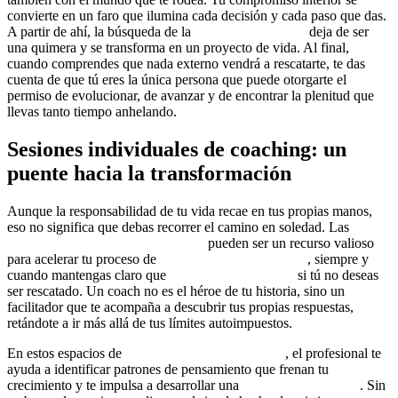
convierte en un faro que ilumina cada decisión y cada paso que das.
A partir de ahí, la búsqueda de la
libertad emocional
deja de ser
una quimera y se transforma en un proyecto de vida. Al final,
cuando comprendes que nada externo vendrá a rescatarte, te das
cuenta de que tú eres la única persona que puede otorgarte el
permiso de evolucionar, de avanzar y de encontrar la plenitud que
llevas tanto tiempo anhelando.
Sesiones individuales de coaching: un
puente hacia la transformación
Aunque la responsabilidad de tu vida recae en tus propias manos,
eso no significa que debas recorrer el camino en soledad. Las
sesiones individuales de coaching
pueden ser un recurso valioso
para acelerar tu proceso de
transformación personal
, siempre y
cuando mantengas claro que
nadie va a rescatarte
si tú no deseas
ser rescatado. Un coach no es el héroe de tu historia, sino un
facilitador que te acompaña a descubrir tus propias respuestas,
retándote a ir más allá de tus límites autoimpuestos.
En estos espacios de
coaching transformacional
, el profesional te
ayuda a identificar patrones de pensamiento que frenan tu
crecimiento y te impulsa a desarrollar una
mentalidad de éxito
. Sin