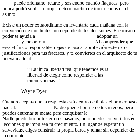
éxito
puede orientarte, retarte y sostenerte cuando flaqueas, pero
nunca podrá suplir tu propia determinación de tomar cartas en el
asunto.
Existe un poder extraordinario en levantarte cada mañana con la
convicción de que tu destino depende de tus decisiones. Ese mismo
poder te ayuda a
romper creencias limitantes
, adoptar un
mindset
ganador
y mejorar tu
inteligencia emocional
. Al comprender que
eres el único responsable, dejas de buscar aprobación externa o
justificaciones para tus fracasos, y te conviertes en el arquitecto de tu
nueva realidad.
“
La única libertad real que tenemos es la
libertad de elegir cómo responder a las
circunstancias.
”
— Wayne Dyer
Cuando aceptas que la respuesta está dentro de ti, das el primer paso
hacia la
autosuperación
. Nadie puede librarte de tus miedos, pero
puedes entrenar tu mente para conquistar la
resiliencia emocional
.
Nadie puede borrar tus errores pasados, pero puedes convertirlos en
lecciones que impulsen tu crecimiento. En lugar de esperar un
salvavidas, eliges construir tu propia barca y remar sin depender de
la corriente.