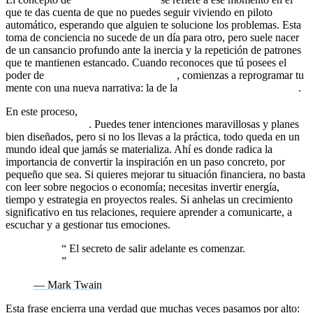
que te das cuenta de que no puedes seguir viviendo en piloto
automático, esperando que alguien te solucione los problemas. Esta
toma de conciencia no sucede de un día para otro, pero suele nacer
de un cansancio profundo ante la inercia y la repetición de patrones
que te mantienen estancado. Cuando reconoces que tú posees el
poder de
romper creencias limitantes
, comienzas a reprogramar tu
mente con una nueva narrativa: la de la
responsabilidad personal
.
En este proceso,
la acción se convierte en el único idioma que el
universo entiende
. Puedes tener intenciones maravillosas y planes
bien diseñados, pero si no los llevas a la práctica, todo queda en un
mundo ideal que jamás se materializa. Ahí es donde radica la
importancia de convertir la inspiración en un paso concreto, por
pequeño que sea. Si quieres mejorar tu situación financiera, no basta
con leer sobre negocios o economía; necesitas invertir energía,
tiempo y estrategia en proyectos reales. Si anhelas un crecimiento
significativo en tus relaciones, requiere aprender a comunicarte, a
escuchar y a gestionar tus emociones.
“
El secreto de salir adelante es comenzar.
”
— Mark Twain
Esta frase encierra una verdad que muchas veces pasamos por alto: