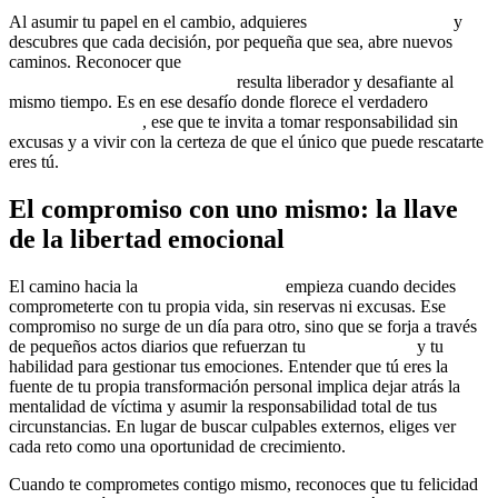
Al asumir tu papel en el cambio, adquieres
liderazgo personal
y
descubres que cada decisión, por pequeña que sea, abre nuevos
caminos. Reconocer que
el poder de sanar, avanzar y
evolucionar está en tus manos
resulta liberador y desafiante al
mismo tiempo. Es en ese desafío donde florece el verdadero
despertar interior
, ese que te invita a tomar responsabilidad sin
excusas y a vivir con la certeza de que el único que puede rescatarte
eres tú.
El compromiso con uno mismo: la llave
de la libertad emocional
El camino hacia la
libertad emocional
empieza cuando decides
comprometerte con tu propia vida, sin reservas ni excusas. Ese
compromiso no surge de un día para otro, sino que se forja a través
de pequeños actos diarios que refuerzan tu
autoliderazgo
y tu
habilidad para gestionar tus emociones. Entender que tú eres la
fuente de tu propia transformación personal implica dejar atrás la
mentalidad de víctima y asumir la responsabilidad total de tus
circunstancias. En lugar de buscar culpables externos, eliges ver
cada reto como una oportunidad de crecimiento.
Cuando te comprometes contigo mismo, reconoces que tu felicidad