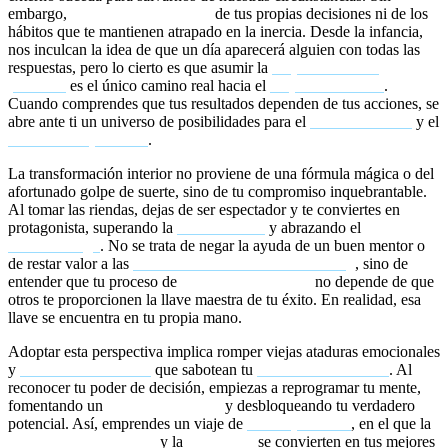
embargo,
nadie va a rescatarte
de tus propias decisiones ni de los
hábitos que te mantienen atrapado en la inercia. Desde la infancia,
nos inculcan la idea de que un día aparecerá alguien con todas las
respuestas, pero lo cierto es que asumir la
responsabilidad
personal
es el único camino real hacia el
empoderamiento
.
Cuando comprendes que tus resultados dependen de tus acciones, se
abre ante ti un universo de posibilidades para el
cambio de vida
y el
crecimiento personal
.
La transformación interior no proviene de una fórmula mágica o del
afortunado golpe de suerte, sino de tu compromiso inquebrantable.
Al tomar las riendas, dejas de ser espectador y te conviertes en
protagonista, superando la
victimización
y abrazando el
autoliderazgo
. No se trata de negar la ayuda de un buen mentor o
de restar valor a las
sesiones individuales de coaching
, sino de
entender que tu proceso de
desarrollo personal
no depende de que
otros te proporcionen la llave maestra de tu éxito. En realidad, esa
llave se encuentra en tu propia mano.
Adoptar esta perspectiva implica romper viejas ataduras emocionales
y
creencias limitantes
que sabotean tu
mentalidad de éxito
. Al
reconocer tu poder de decisión, empiezas a reprogramar tu mente,
fomentando un
mindset ganador
y desbloqueando tu verdadero
potencial. Así, emprendes un viaje de
autosuperación
, en el que la
inteligencia emocional
y la
resiliencia
se convierten en tus mejores