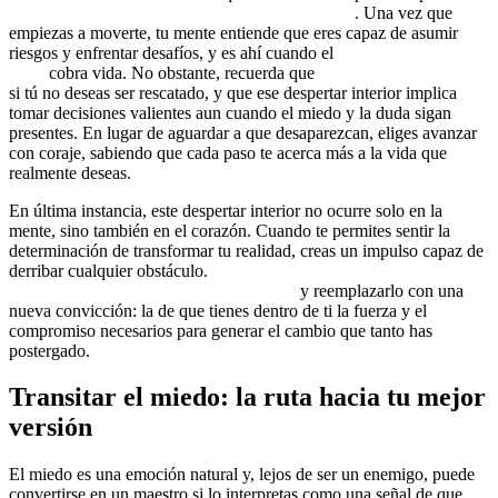
sin la primera acción, no hay cambios posibles
. Una vez que
empiezas a moverte, tu mente entiende que eres capaz de asumir
riesgos y enfrentar desafíos, y es ahí cuando el
coaching para el
éxito
cobra vida. No obstante, recuerda que
nadie va a rescatarte
si tú no deseas ser rescatado, y que ese despertar interior implica
tomar decisiones valientes aun cuando el miedo y la duda sigan
presentes. En lugar de aguardar a que desaparezcan, eliges avanzar
con coraje, sabiendo que cada paso te acerca más a la vida que
realmente deseas.
En última instancia, este despertar interior no ocurre solo en la
mente, sino también en el corazón. Cuando te permites sentir la
determinación de transformar tu realidad, creas un impulso capaz de
derribar cualquier obstáculo.
Reprogramar tu mente significa
cuestionar cada pensamiento limitante
y reemplazarlo con una
nueva convicción: la de que tienes dentro de ti la fuerza y el
compromiso necesarios para generar el cambio que tanto has
postergado.
Transitar el miedo: la ruta hacia tu mejor
versión
El miedo es una emoción natural y, lejos de ser un enemigo, puede
convertirse en un maestro si lo interpretas como una señal de que