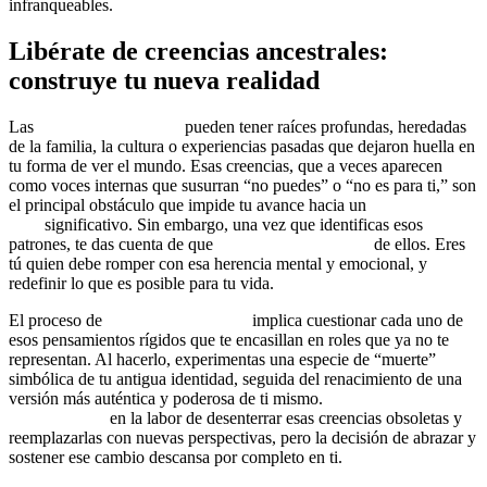
infranqueables.
Libérate de creencias ancestrales:
construye tu nueva realidad
Las
creencias limitantes
pueden tener raíces profundas, heredadas
de la familia, la cultura o experiencias pasadas que dejaron huella en
tu forma de ver el mundo. Esas creencias, que a veces aparecen
como voces internas que susurran “no puedes” o “no es para ti,” son
el principal obstáculo que impide tu avance hacia un
cambio de
vida
significativo. Sin embargo, una vez que identificas esos
patrones, te das cuenta de que
nadie va a rescatarte
de ellos. Eres
tú quien debe romper con esa herencia mental y emocional, y
redefinir lo que es posible para tu vida.
El proceso de
desarrollo personal
implica cuestionar cada uno de
esos pensamientos rígidos que te encasillan en roles que ya no te
representan. Al hacerlo, experimentas una especie de “muerte”
simbólica de tu antigua identidad, seguida del renacimiento de una
versión más auténtica y poderosa de ti mismo.
Un coach puede
acompañarte
en la labor de desenterrar esas creencias obsoletas y
reemplazarlas con nuevas perspectivas, pero la decisión de abrazar y
sostener ese cambio descansa por completo en ti.