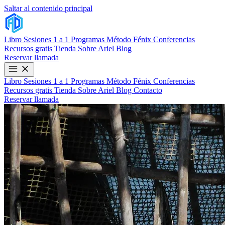
Saltar al contenido principal
Libro
Sesiones 1 a 1
Programas
Método Fénix
Conferencias
Recursos gratis
Tienda
Sobre Ariel
Blog
Reservar llamada
Libro
Sesiones 1 a 1
Programas
Método Fénix
Conferencias
Recursos gratis
Tienda
Sobre Ariel
Blog
Contacto
Reservar llamada