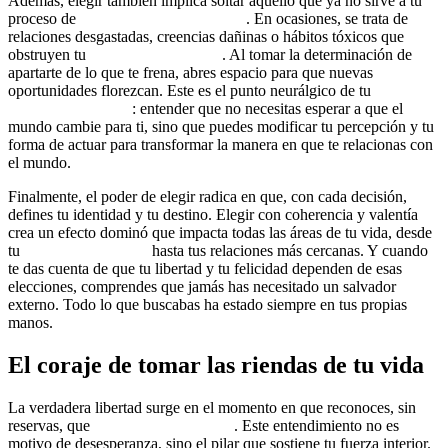
Además, elegir también implica soltar aquello que ya no sirve a tu
proceso de
transformación personal
. En ocasiones, se trata de
relaciones desgastadas, creencias dañinas o hábitos tóxicos que
obstruyen tu
mentalidad de éxito
. Al tomar la determinación de
apartarte de lo que te frena, abres espacio para que nuevas
oportunidades florezcan. Este es el punto neurálgico de tu
revolución interna
: entender que no necesitas esperar a que el
mundo cambie para ti, sino que puedes modificar tu percepción y tu
forma de actuar para transformar la manera en que te relacionas con
el mundo.
Finalmente, el poder de elegir radica en que, con cada decisión,
defines tu identidad y tu destino. Elegir con coherencia y valentía
crea un efecto dominó que impacta todas las áreas de tu vida, desde
tu
liderazgo personal
hasta tus relaciones más cercanas. Y cuando
te das cuenta de que tu libertad y tu felicidad dependen de esas
elecciones, comprendes que jamás has necesitado un salvador
externo. Todo lo que buscabas ha estado siempre en tus propias
manos.
El coraje de tomar las riendas de tu vida
La verdadera libertad surge en el momento en que reconoces, sin
reservas, que
nadie va a rescatarte
. Este entendimiento no es
motivo de desesperanza, sino el pilar que sostiene tu fuerza interior.