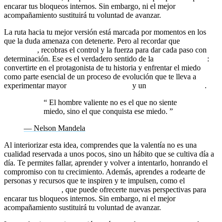
encarar tus bloqueos internos. Sin embargo, ni el mejor
acompañamiento sustituirá tu voluntad de avanzar.
La ruta hacia tu mejor versión está marcada por momentos en los
que la duda amenaza con detenerte. Pero al recordar que
nadie va a
rescatarte
, recobras el control y la fuerza para dar cada paso con
determinación. Ese es el verdadero sentido de la
autosuperación
:
convertirte en el protagonista de tu historia y enfrentar el miedo
como parte esencial de un proceso de evolución que te lleva a
experimentar mayor
libertad emocional
y un
mindset ganador
.
“
El hombre valiente no es el que no siente
miedo, sino el que conquista ese miedo.
”
— Nelson Mandela
Al interiorizar esta idea, comprendes que la valentía no es una
cualidad reservada a unos pocos, sino un hábito que se cultiva día a
día. Te permites fallar, aprender y volver a intentarlo, honrando el
compromiso con tu crecimiento. Además, aprendes a rodearte de
personas y recursos que te inspiren y te impulsen, como el
coaching
transformacional
, que puede ofrecerte nuevas perspectivas para
encarar tus bloqueos internos. Sin embargo, ni el mejor
acompañamiento sustituirá tu voluntad de avanzar.