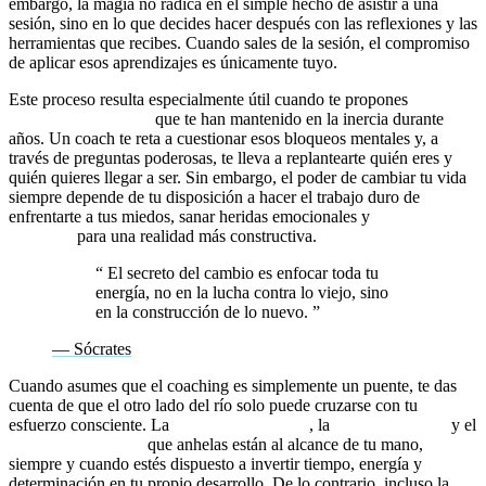
embargo, la magia no radica en el simple hecho de asistir a una
sesión, sino en lo que decides hacer después con las reflexiones y las
herramientas que recibes. Cuando sales de la sesión, el compromiso
de aplicar esos aprendizajes es únicamente tuyo.
Este proceso resulta especialmente útil cuando te propones
romper
creencias limitantes
que te han mantenido en la inercia durante
años. Un coach te reta a cuestionar esos bloqueos mentales y, a
través de preguntas poderosas, te lleva a replantearte quién eres y
quién quieres llegar a ser. Sin embargo, el poder de cambiar tu vida
siempre depende de tu disposición a hacer el trabajo duro de
enfrentarte a tus miedos, sanar heridas emocionales y
reprogramar
tu mente
para una realidad más constructiva.
“
El secreto del cambio es enfocar toda tu
energía, no en la lucha contra lo viejo, sino
en la construcción de lo nuevo.
”
— Sócrates
Cuando asumes que el coaching es simplemente un puente, te das
cuenta de que el otro lado del río solo puede cruzarse con tu
esfuerzo consciente. La
libertad emocional
, la
autosuperación
y el
liderazgo personal
que anhelas están al alcance de tu mano,
siempre y cuando estés dispuesto a invertir tiempo, energía y
determinación en tu propio desarrollo. De lo contrario, incluso la