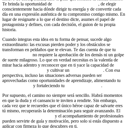
Te brinda la oportunidad de
desarrollar tu potencial
, de elegir
conscientemente hacia dónde dirigir tu energía y de convertir cada
día en una expresión auténtica de tu compromiso contigo mismo. En
lugar de resignarte a lo que el destino dicte, asumes el papel de
protagonista y defines, con cada decisión, el guion de tu propia
historia.
Cuando integras esta idea en tu forma de pensar, sucede algo
extraordinario: las excusas pierden poder y los obstáculos se
transforman en peldaños que te elevan. Te das cuenta de que tu
cambio de vida
no requiere la aprobación de los demás ni un golpe
de suerte milagroso. Lo que en verdad necesitas es la valentía de
mirar hacia adentro y reconocer que en ti yace la capacidad de
reprogramar tu mente
y cultivar un
mindset ganador
. Con esa
perspectiva, incluso las situaciones adversas pueden ser
aprovechadas como oportunidades de aprendizaje, alimentando tu
autosuperación
y fortaleciendo tu
liderazgo personal
.
Por supuesto, el camino no siempre será sencillo. Habrá momentos
en que la duda y el cansancio te inviten a rendirte. Sin embargo,
cada vez que te recuerdes que el único héroe capaz de salvarte eres
tú mismo, recuperarás la determinación para seguir avanzando. El
coaching transformacional
y el acompañamiento de profesionales
pueden servirte de guía y motivación, pero solo si estás dispuesto a
aplicar con firmeza lo que descubres en ti.