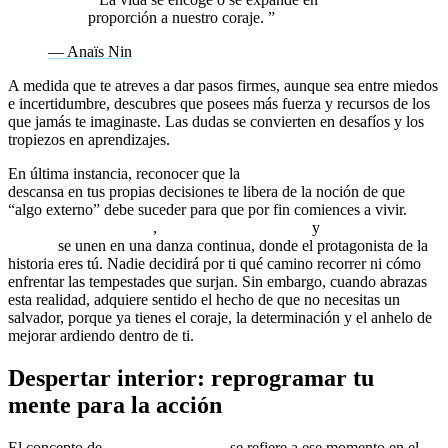
proporción a nuestro coraje.
”
— Anaïs Nin
A medida que te atreves a dar pasos firmes, aunque sea entre miedos
e incertidumbre, descubres que posees más fuerza y recursos de los
que jamás te imaginaste. Las dudas se convierten en desafíos y los
tropiezos en aprendizajes.
En última instancia, reconocer que la
transformación personal
descansa en tus propias decisiones te libera de la noción de que
“algo externo” debe suceder para que por fin comiences a vivir.
Crecimiento personal
,
coaching para el éxito
y
reprogramación
mental
se unen en una danza continua, donde el protagonista de la
historia eres tú. Nadie decidirá por ti qué camino recorrer ni cómo
enfrentar las tempestades que surjan. Sin embargo, cuando abrazas
esta realidad, adquiere sentido el hecho de que no necesitas un
salvador, porque ya tienes el coraje, la determinación y el anhelo de
mejorar ardiendo dentro de ti.
Despertar interior: reprogramar tu
mente para la acción
El concepto de
despertar interior
se refiere a ese momento en el