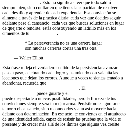
mentalidad de éxito
. Esto no significa creer que todo saldrá
siempre bien, sino confiar en que tienes la capacidad de resolver
cada desafío y aprender de cada experiencia. Esa convicción se
alimenta a través de la práctica diaria: cada vez que decides seguir
adelante pese al cansancio, cada vez que buscas soluciones en lugar
de quejarte o rendirte, estás construyendo un ladrillo más en los
cimientos de tu
autoliderazgo
.
“
La perseverancia no es una carrera larga;
son muchas carreras cortas una tras otra.
”
— Walter Elliott
Esta frase refleja el verdadero sentido de la persistencia: avanzar
paso a paso, celebrando cada logro y asumiendo con valentía las
lecciones que dejan los errores. Aunque a veces te sientas tentado a
abandonar, recuerda que
tu identidad se moldea con las decisiones
que tomas en los momentos más difíciles
. El
coaching
transformacional
puede guiarte y el
coaching de alto impacto
puede despertarte a nuevas posibilidades, pero la firmeza de tus
convicciones siempre será tu mejor arma. Persistir no es ignorar el
temor o el cansancio, sino reconocerlos y aun así moverte hacia
delante con determinación. En ese acto, te conviertes en el arquitecto
de una identidad sólida, capaz de resistir las pruebas que la vida te
presente y de crecer más allá de los límites que alguna vez creíste