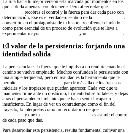
La ruta hacia tu mejor versión está marcada por momentos en los
que la duda amenaza con detenerte. Pero al recordar que
nadie va a
rescatarte
, recobras el control y la fuerza para dar cada paso con
determinación. Ese es el verdadero sentido de la
autosuperación
:
convertirte en el protagonista de tu historia y enfrentar el miedo
como parte esencial de un proceso de evolución que te lleva a
experimentar mayor
libertad emocional
y un
mindset ganador
.
El valor de la persistencia: forjando una
identidad sólida
La persistencia es la fuerza que te impulsa a no rendirte cuando el
camino se vuelve empinado. Muchos confunden la persistencia con
una simple terquedad, pero en realidad es la herramienta que te
permite
reprogramar tu mente
para ir más allá de los fracasos
iniciales y los tropiezos que puedan aparecer. Cada vez que te
mantienes firme ante un obstáculo, tu identidad se fortalece, y dejas
atrás el pensamiento limitante que te hacía sentir incapaz o
insuficiente. En lugar de ver un contratiempo como el fin del
trayecto, lo interpretas como un recordatorio de que
nadie va a
rescatarte
, y que tu
responsabilidad personal
es asumir el control
de cada paso que das.
Para desarrollar esta persistencia, resulta fundamental cultivar una