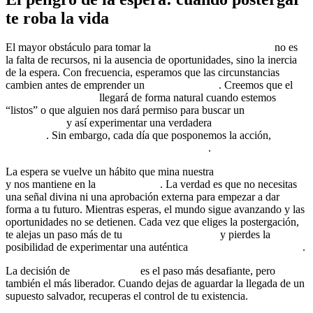
te roba la vida
El mayor obstáculo para tomar la
responsabilidad personal
no es
la falta de recursos, ni la ausencia de oportunidades, sino la inercia
de la espera. Con frecuencia, esperamos que las circunstancias
cambien antes de emprender un
cambio de vida
. Creemos que el
desarrollo personal
llegará de forma natural cuando estemos
“listos” o que alguien nos dará permiso para buscar un
coaching de
alto impacto
y así experimentar una verdadera
transformación
personal
. Sin embargo, cada día que posponemos la acción,
perdemos un valioso tiempo de crecimiento
.
La espera se vuelve un hábito que mina nuestra
libertad emocional
y nos mantiene en la
victimización
. La verdad es que no necesitas
una señal divina ni una aprobación externa para empezar a dar
forma a tu futuro. Mientras esperas, el mundo sigue avanzando y las
oportunidades no se detienen. Cada vez que eliges la postergación,
te alejas un paso más de tu
mentalidad de éxito
y pierdes la
posibilidad de experimentar una auténtica
reprogramación mental
.
La decisión de
hacerse cargo
es el paso más desafiante, pero
también el más liberador. Cuando dejas de aguardar la llegada de un
supuesto salvador, recuperas el control de tu existencia.