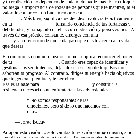
y tu realización no dependen de nada ni de nadie más. Este enfoque
no niega la importancia de rodearte de personas que te inspiren, ni el
valor de contar con un buen mentor o con
sesiones individuales de
coaching
. Más bien, significa que decides involucrarte activamente
en tu
desarrollo personal
, tomando conciencia de tus fortalezas y
debilidades, y trabajando en ellas con dedicación y perseverancia. A
través de esa práctica constante, emerges con una
mentalidad de
éxito
y la convicción de que cada paso que das te acerca a la vida
que deseas.
El compromiso con uno mismo también implica reconocer el poder
de tu
inteligencia emocional
. Cuando eres capaz de identificar y
gestionar tus sentimientos, dejas de ser esclavo de impulsos que
sabotean tu progreso. Al contrario, diriges tu energía hacia objetivos
que te generan plenitud y te permiten
romper creencias limitantes
.
Esa es la base para
desbloquear tu potencial
y construir la
resiliencia necesaria para enfrentarte a las adversidades.
“
No somos responsables de las
emociones, pero sí de lo que hacemos con
ellas.
”
— Jorge Bucay
Adoptar esta visión no solo cambia tu relación contigo mismo, sino
también con el mundo que te rodea. Tu compromiso interior se