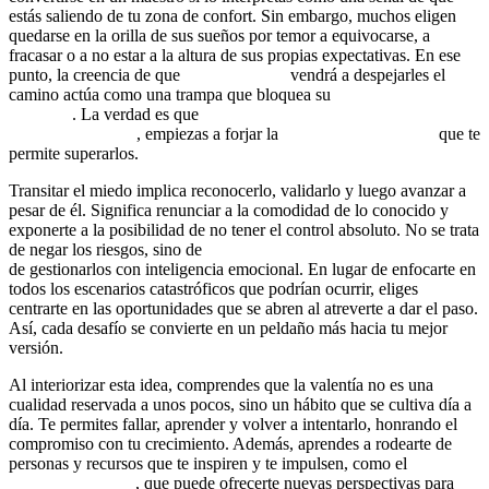
estás saliendo de tu zona de confort. Sin embargo, muchos eligen
quedarse en la orilla de sus sueños por temor a equivocarse, a
fracasar o a no estar a la altura de sus propias expectativas. En ese
punto, la creencia de que
algo o alguien
vendrá a despejarles el
camino actúa como una trampa que bloquea su
desarrollo
personal
. La verdad es que
solo cuando decides enfrentar tus
temores de frente
, empiezas a forjar la
resiliencia emocional
que te
permite superarlos.
Transitar el miedo implica reconocerlo, validarlo y luego avanzar a
pesar de él. Significa renunciar a la comodidad de lo conocido y
exponerte a la posibilidad de no tener el control absoluto. No se trata
de negar los riesgos, sino de
asumir la responsabilidad personal
de gestionarlos con inteligencia emocional. En lugar de enfocarte en
todos los escenarios catastróficos que podrían ocurrir, eliges
centrarte en las oportunidades que se abren al atreverte a dar el paso.
Así, cada desafío se convierte en un peldaño más hacia tu mejor
versión.
Al interiorizar esta idea, comprendes que la valentía no es una
cualidad reservada a unos pocos, sino un hábito que se cultiva día a
día. Te permites fallar, aprender y volver a intentarlo, honrando el
compromiso con tu crecimiento. Además, aprendes a rodearte de
personas y recursos que te inspiren y te impulsen, como el
coaching
transformacional
, que puede ofrecerte nuevas perspectivas para