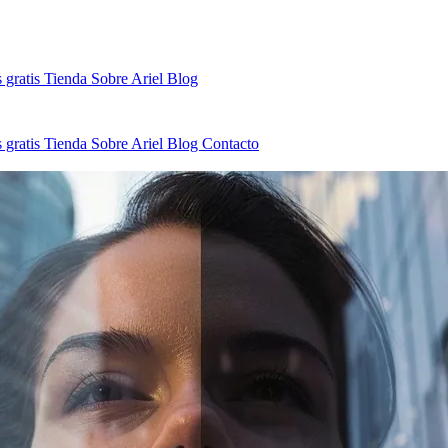
 gratis
Tienda
Sobre Ariel
Blog
 gratis
Tienda
Sobre Ariel
Blog
Contacto