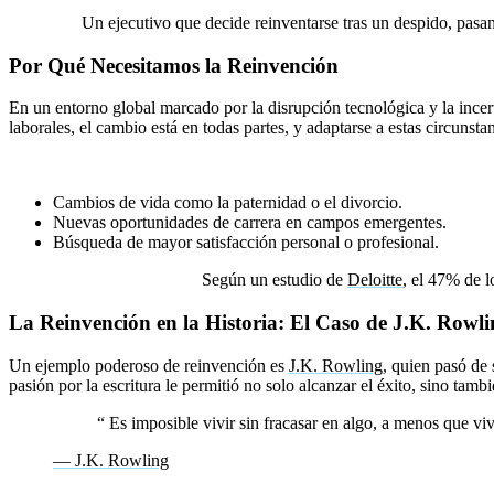
Ejemplo:
Un ejecutivo que decide reinventarse tras un despido, pasa
Por Qué Necesitamos la Reinvención
En un entorno global marcado por la disrupción tecnológica y la incert
laborales, el cambio está en todas partes, y adaptarse a estas circunstan
Razones comunes para buscar la reinvención:
Cambios de vida como la paternidad o el divorcio.
Nuevas oportunidades de carrera en campos emergentes.
Búsqueda de mayor satisfacción personal o profesional.
Estadísticas Impactantes:
Según un estudio de
Deloitte
, el 47% de l
La Reinvención en la Historia: El Caso de J.K. Rowl
Un ejemplo poderoso de reinvención es
J.K. Rowling
, quien pasó de 
pasión por la escritura le permitió no solo alcanzar el éxito, sino tambi
“
Es imposible vivir sin fracasar en algo, a menos que vi
— J.K. Rowling