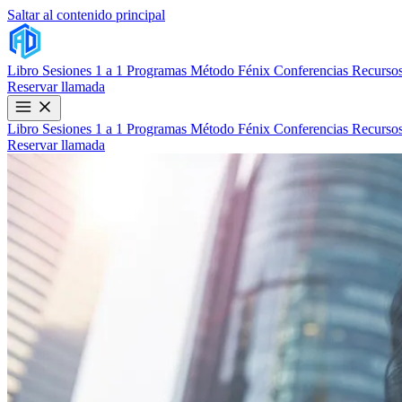
Saltar al contenido principal
Libro
Sesiones 1 a 1
Programas
Método Fénix
Conferencias
Recursos
Reservar llamada
Libro
Sesiones 1 a 1
Programas
Método Fénix
Conferencias
Recursos
Reservar llamada