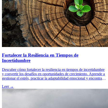
Fortalecer la Resiliencia en Tiempos de
Incertidumbre
Descubre cómo fortalecer la resiliencia en tiempos de incertidumbre
y convertir los desafíos en oportunidades de crecimiento. Aprende a
gestionar el estrés, practicar la adaptabilidad emocional y encontrar
propósito en la adversidad. La resiliencia no es innata, es una
Leer →
habilidad que puedes desarrollar con intención y guía.