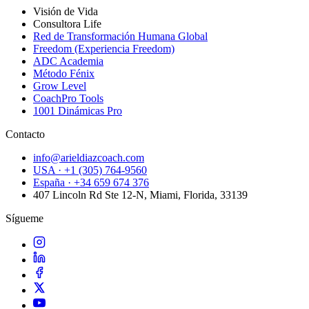
Visión de Vida
Consultora Life
Red de Transformación Humana Global
Freedom (Experiencia Freedom)
ADC Academia
Método Fénix
Grow Level
CoachPro Tools
1001 Dinámicas Pro
Contacto
info@arieldiazcoach.com
USA · +1 (305) 764-9560
España · +34 659 674 376
407 Lincoln Rd Ste 12-N, Miami, Florida, 33139
Sígueme