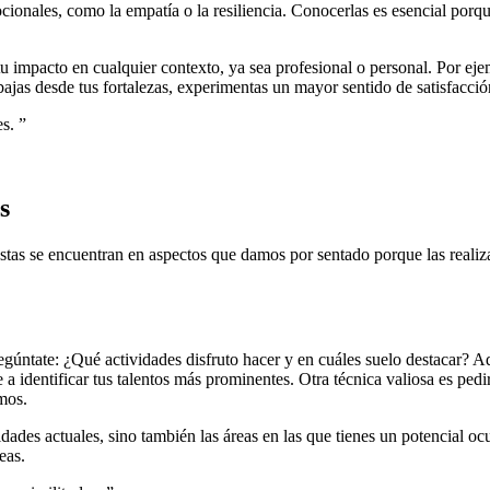
ocionales, como la empatía o la resiliencia. Conocerlas es esencial por
impacto en cualquier contexto, ya sea profesional o personal. Por ejemp
ajas desde tus fortalezas, experimentas un mayor sentido de satisfacció
es.
”
s
tas se encuentran en aspectos que damos por sentado porque las realizam
regúntate: ¿Qué actividades disfruto hacer y en cuáles suelo destacar? A
e a identificar tus talentos más prominentes. Otra técnica valiosa es ped
mos.
lidades actuales, sino también las áreas en las que tienes un potencial oc
eas.