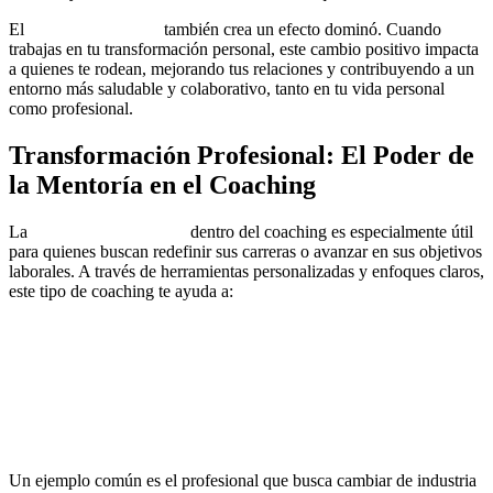
El
coaching práctico
también crea un efecto dominó. Cuando
trabajas en tu transformación personal, este cambio positivo impacta
a quienes te rodean, mejorando tus relaciones y contribuyendo a un
entorno más saludable y colaborativo, tanto en tu vida personal
como profesional.
Transformación Profesional: El Poder de
la Mentoría en el Coaching
La
mentoría profesional
dentro del coaching es especialmente útil
para quienes buscan redefinir sus carreras o avanzar en sus objetivos
laborales. A través de herramientas personalizadas y enfoques claros,
este tipo de coaching te ayuda a:
Descubrir y aprovechar tus fortalezas.
Establecer metas profesionales que estén alineadas con tu
propósito personal.
Gestionar el estrés y la incertidumbre en entornos laborales
desafiantes.
Un ejemplo común es el profesional que busca cambiar de industria