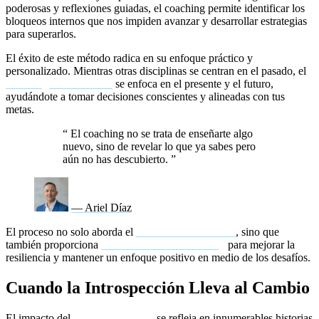
poderosas y reflexiones guiadas, el coaching permite identificar los
bloqueos internos que nos impiden avanzar y desarrollar estrategias
para superarlos.
El éxito de este método radica en su enfoque práctico y
personalizado. Mientras otras disciplinas se centran en el pasado, el
coaching motivacional
se enfoca en el presente y el futuro,
ayudándote a tomar decisiones conscientes y alineadas con tus
metas.
“
El coaching no se trata de enseñarte algo
nuevo, sino de revelar lo que ya sabes pero
aún no has descubierto.
”
— Ariel Díaz
El proceso no solo aborda el
desarrollo emocional
, sino que
también proporciona
herramientas de coaching
para mejorar la
resiliencia y mantener un enfoque positivo en medio de los desafíos.
Cuando la Introspección Lleva al Cambio
El impacto del
coaching de vida
se refleja en innumerables historias