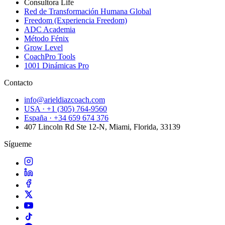
Consultora Life
Red de Transformación Humana Global
Freedom (Experiencia Freedom)
ADC Academia
Método Fénix
Grow Level
CoachPro Tools
1001 Dinámicas Pro
Contacto
info@arieldiazcoach.com
USA · +1 (305) 764-9560
España · +34 659 674 376
407 Lincoln Rd Ste 12-N, Miami, Florida, 33139
Sígueme