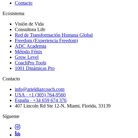
Contacto
Ecosistema
Visión de Vida
Consultora Life
Red de Transformación Humana Global
Freedom (Experiencia Freedom)
ADC Academia
Método Fénix
Grow Level
CoachPro Tools
1001 Dinámicas Pro
Contacto
info@arieldiazcoach.com
USA · +1 (305) 764-9560
España · +34 659 674 376
407 Lincoln Rd Ste 12-N, Miami, Florida, 33139
Sígueme