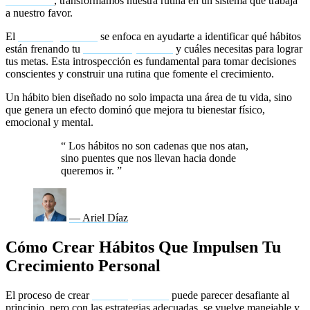
saludables
, transformamos nuestra rutina en un sistema que trabaja
a nuestro favor.
El
coaching efectivo
se enfoca en ayudarte a identificar qué hábitos
están frenando tu
desarrollo personal
y cuáles necesitas para lograr
tus metas. Esta introspección es fundamental para tomar decisiones
conscientes y construir una rutina que fomente el crecimiento.
Un hábito bien diseñado no solo impacta una área de tu vida, sino
que genera un efecto dominó que mejora tu bienestar físico,
emocional y mental.
“
Los hábitos no son cadenas que nos atan,
sino puentes que nos llevan hacia donde
queremos ir.
”
— Ariel Díaz
Cómo Crear Hábitos Que Impulsen Tu
Crecimiento Personal
El proceso de crear
hábitos positivos
puede parecer desafiante al
principio, pero con las estrategias adecuadas, se vuelve manejable y