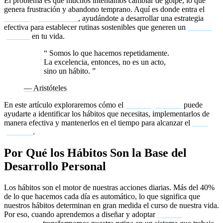
El problema es que muchos intentamos cambiar de golpe, lo que
genera frustración y abandono temprano. Aquí es donde entra el
coaching para hábitos
, ayudándote a desarrollar una estrategia
efectiva para establecer rutinas sostenibles que generen un
cambio
positivo
en tu vida.
“
Somos lo que hacemos repetidamente.
La excelencia, entonces, no es un acto,
sino un hábito.
”
— Aristóteles
En este artículo exploraremos cómo el
coaching de vida
puede
ayudarte a identificar los hábitos que necesitas, implementarlos de
manera efectiva y mantenerlos en el tiempo para alcanzar el
éxito
personal
.
Por Qué los Hábitos Son la Base del
Desarrollo Personal
Los hábitos son el motor de nuestras acciones diarias. Más del 40%
de lo que hacemos cada día es automático, lo que significa que
nuestros hábitos determinan en gran medida el curso de nuestra vida.
Por eso, cuando aprendemos a diseñar y adoptar
hábitos