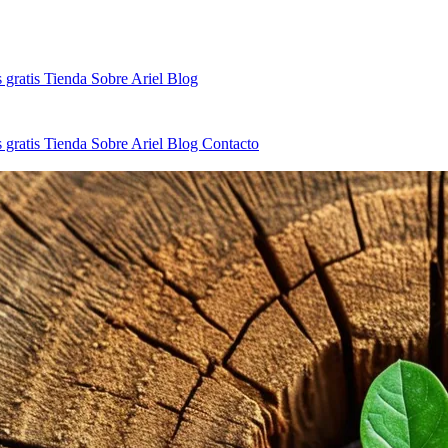
 gratis
Tienda
Sobre Ariel
Blog
 gratis
Tienda
Sobre Ariel
Blog
Contacto