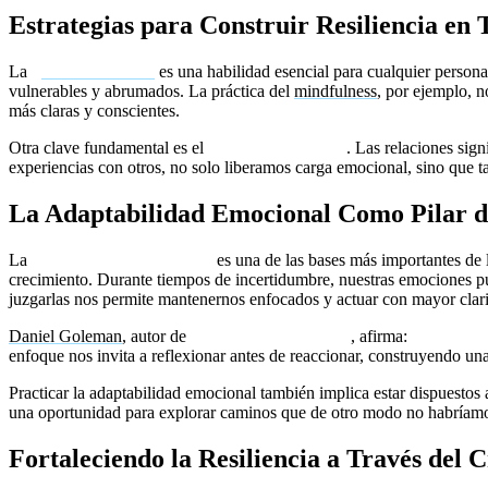
Estrategias para Construir Resiliencia en 
La
gestión del estrés
es una habilidad esencial para cualquier person
vulnerables y abrumados. La práctica del
mindfulness
, por ejemplo, n
más claras y conscientes.
Otra clave fundamental es el
apoyo comunitario
. Las relaciones sig
experiencias con otros, no solo liberamos carga emocional, sino que 
La Adaptabilidad Emocional Como Pilar de
La
adaptabilidad emocional
es una de las bases más importantes de l
crecimiento. Durante tiempos de incertidumbre, nuestras emociones pue
juzgarlas nos permite mantenernos enfocados y actuar con mayor clar
Daniel Goleman
, autor de
Inteligencia Emocional
, afirma:
«La capaci
enfoque nos invita a reflexionar antes de reaccionar, construyendo un
Practicar la adaptabilidad emocional también implica estar dispuesto
una oportunidad para explorar caminos que de otro modo no habríam
Fortaleciendo la Resiliencia a Través del