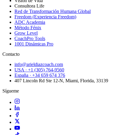
Visión de Vida
Consultora Life
Red de Transformación Humana Global
Freedom (Experiencia Freedom)
ADC Academia
Método Fénix
Grow Level
CoachPro Tools
1001 Dinámicas Pro
Contacto
info@arieldiazcoach.com
USA · +1 (305) 764-9560
España · +34 659 674 376
407 Lincoln Rd Ste 12-N, Miami, Florida, 33139
Sígueme