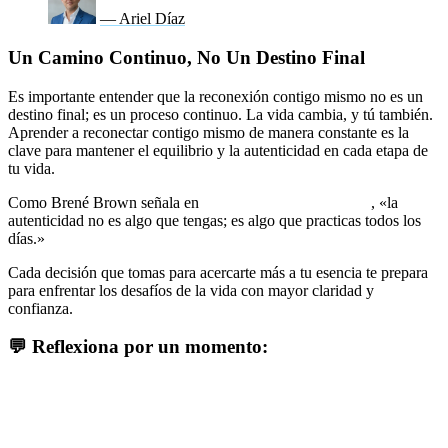
— Ariel Díaz
Un Camino Continuo, No Un Destino Final
Es importante entender que la reconexión contigo mismo no es un
destino final; es un proceso continuo. La vida cambia, y tú también.
Aprender a reconectar contigo mismo de manera constante es la
clave para mantener el equilibrio y la autenticidad en cada etapa de
tu vida.
Como Brené Brown señala en
El poder de ser vulnerable
, «la
autenticidad no es algo que tengas; es algo que practicas todos los
días.»
Cada decisión que tomas para acercarte más a tu esencia te prepara
para enfrentar los desafíos de la vida con mayor claridad y
confianza.
💬 Reflexiona por un momento:
¿Qué pasaría si te dieras la oportunidad de reconectar contigo
mismo?
¿Cómo sería tu vida si empezaras a actuar desde tu