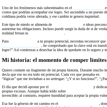
Uno de los fenómenos más subestimados en el
desarrollo personal
es
costos que podrían acompañar ese logro. Ser ascendido a un puesto dir
cotidiana podría verse alterada, y ese cambio te genera inquietud.
Este tipo de miedo se alimenta de
bloqueos mentales
e ideas preconce
aumentar tus obligaciones. Incluso puede surgir la duda de si de verda
realidad frenan tu
mentalidad expansiva
.
Para
superar el miedo
a tu propio potencial, necesitas reconocer qu
individuales de coaching
, he comprobado que la clave está en trans
logre?” Así comienzas a desechar la idea de quedarte en lo seguro y t
Mi historia: el momento de romper límites
Quiero contarte un fragmento de mi propia historia. Durante mucho ti
decía que ese no era todo mi potencial. Cada vez que pensaba en
lide
“lógicas” que me invitaban a no arriesgar: “¿Y si no funciona?”, “¿Par
El día que decidí apostar por el
coaching transformacional
y dedicar
propias excusas. Aunque había leído sobre
romper creencias limitan
invencible; al contrario, requiere humildad para aceptar la propia vulner
Esa fue la génesis de mi camino en el
coaching de alto impacto
, don