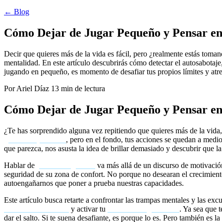
← Blog
Cómo Dejar de Jugar Pequeño y Pensar en 
Decir que quieres más de la vida es fácil, pero ¿realmente estás toman
mentalidad. En este artículo descubrirás cómo detectar el autosabotaje
jugando en pequeño, es momento de desafiar tus propios límites y atre
Por Ariel Díaz
13 min de lectura
Cómo Dejar de Jugar Pequeño y Pensar en 
¿Te has sorprendido alguna vez repitiendo que quieres más de la vida
grandeza personal
, pero en el fondo, tus acciones se quedan a medio
que parezca, nos asusta la idea de brillar demasiado y descubrir que 
Hablar de
pensar en grande
va más allá de un discurso de motivación
seguridad de su zona de confort. No porque no desearan el crecimiento
autoengañarnos que poner a prueba nuestras capacidades.
Este artículo busca retarte a confrontar las trampas mentales y las e
creencias limitantes
y activar tu
mentalidad ganadora
. Ya sea que 
dar el salto. Si te suena desafiante, es porque lo es. Pero también es 