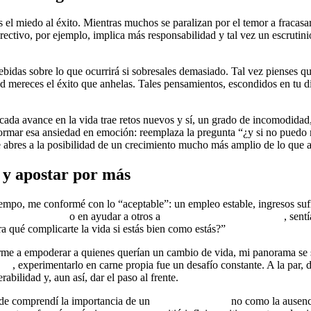
 el miedo al éxito. Mientras muchos se paralizan por el temor a fracasa
ectivo, por ejemplo, implica más responsabilidad y tal vez un escrutin
bidas sobre lo que ocurrirá si sobresales demasiado. Tal vez pienses que
d mereces el éxito que anhelas. Tales pensamientos, escondidos en tu di
e cada avance en la vida trae retos nuevos y sí, un grado de incomodi
formar esa ansiedad en emoción: reemplaza la pregunta “¿y si no puedo
e abres a la posibilidad de un crecimiento mucho más amplio de lo que 
 y apostar por más
empo, me conformé con lo “aceptable”: un empleo estable, ingresos sufi
razgo personal
o en ayudar a otros a
salir de la zona de confort
, sent
a qué complicarte la vida si estás bien como estás?”
me a empoderar a quienes querían un cambio de vida, mi panorama se sa
tes
, experimentarlo en carne propia fue un desafío constante. A la par, 
abilidad y, aun así, dar el paso al frente.
de comprendí la importancia de un
mindset de éxito
no como la ausenci