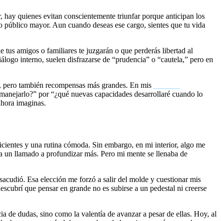
r, hay quienes evitan conscientemente triunfar porque anticipan los
io público mayor. Aun cuando deseas ese cargo, sientes que tu vida
 tus amigos o familiares te juzgarán o que perderás libertad al
álogo interno, suelen disfrazarse de “prudencia” o “cautela,” pero en
dad, pero también recompensas más grandes. En mis
sesiones
 manejarlo?” por “¿qué nuevas capacidades desarrollaré cuando lo
ahora imaginas.
cientes y una rutina cómoda. Sin embargo, en mi interior, algo me
ía un llamado a profundizar más. Pero mi mente se llenaba de
cudió. Esa elección me forzó a salir del molde y cuestionar mis
descubrí que pensar en grande no es subirse a un pedestal ni creerse
a de dudas, sino como la valentía de avanzar a pesar de ellas. Hoy, al