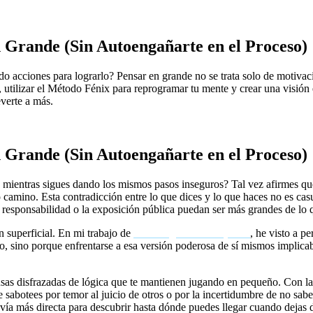
Grande (Sin Autoengañarte en el Proceso)
do acciones para lograrlo? Pensar en grande no se trata solo de motivac
, utilizar el Método Fénix para reprogramar tu mente y crear una visión 
verte a más.
Grande (Sin Autoengañarte en el Proceso)
, mientras sigues dando los mismos pasos inseguros? Tal vez afirmes q
 camino. Esta contradicción entre lo que dices y lo que haces no es cas
la responsabilidad o la exposición pública puedan ser más grandes de lo
 superficial. En mi trabajo de
coaching de alto impacto
, he visto a p
, sino porque enfrentarse a esa versión poderosa de sí mismos implicaba
xcusas disfrazadas de lógica que te mantienen jugando en pequeño. Con l
te sabotees por temor al juicio de otros o por la incertidumbre de no sab
la vía más directa para descubrir hasta dónde puedes llegar cuando dejas 