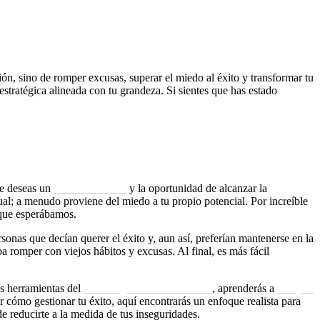
ión, sino de romper excusas, superar el miedo al éxito y transformar tu
estratégica alineada con tu grandeza. Si sientes que has estado
ue deseas un
cambio de vida
y la oportunidad de alcanzar la
ual; a menudo proviene del miedo a tu propio potencial. Por increíble
 que esperábamos.
ersonas que decían querer el éxito y, aun así, preferían mantenerse en la
 romper con viejos hábitos y excusas. Al final, es más fácil
as herramientas del
coaching transformacional
, aprenderás a
romper
er cómo gestionar tu éxito, aquí encontrarás un enfoque realista para
de reducirte a la medida de tus inseguridades.