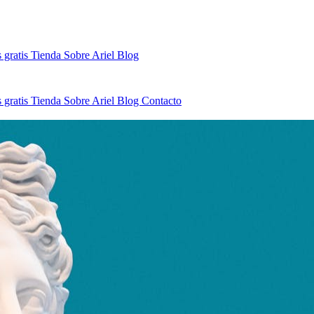
 gratis
Tienda
Sobre Ariel
Blog
 gratis
Tienda
Sobre Ariel
Blog
Contacto