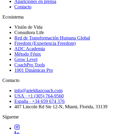
Apariciones en prensa
Contacto
Ecosistema
Visión de Vida
Consultora Life
Red de Transformación Humana Global
Freedom (Experiencia Freedom)
ADC Academia
Método Fénix
Grow Level
CoachPro Tools
1001 Dinámicas Pro
Contacto
info@arieldiazcoach.com
USA · +1 (305) 764-9560
España · +34 659 674 376
407 Lincoln Rd Ste 12-N, Miami, Florida, 33139
Sígueme